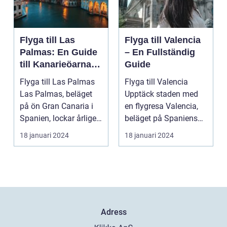
Flyga till Las
Flyga till Valencia
Palmas: En Guide
– En Fullständig
till Kanarieöarnas
Guide
Pärla
Flyga till Las Palmas
Flyga till Valencia
Las Palmas, beläget
Upptäck staden med
på ön Gran Canaria i
en flygresa Valencia,
Spanien, lockar årligen
beläget på Spaniens
miljontals b...
östkust, är en fä...
18 januari 2024
18 januari 2024
Adress