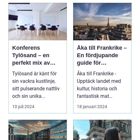
Konferens
Åka till Frankrike –
Tylösand – en
En fördjupande
perfekt mix av
guide för
affär och nöje
resenärer
Tylösand är känt för
Åka till Frankrike -
sin vackra kustlinje,
Upptäck landet med
sitt pulserande nattliv
kultur, historia och
och sin unika...
fantastisk mat
Frankrike är ett land
10 juli 2024
18 januari 2024
s...