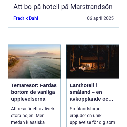
Att bo på hotell på Marstrandsön
Fredrik Dahl
06 april 2025
Temaresor: Färdas
Lanthotell i
bortom de vanliga
småland – en
upplevelserna
avkopplande och
hållbar vistelse på
Att resa är ett av livets
Smålandstorpet
smålandstorpet
stora nöjen. Men
erbjuder en unik
medan klassiska
upplevelse för dig som