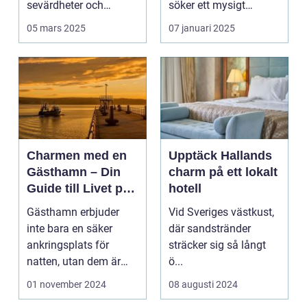
sevärdheter och
söker ett mysigt
typiska re...
lanthotell i...
05 mars 2025
07 januari 2025
Charmen med en
Upptäck Hallands
Gästhamn – Din
charm på ett lokalt
Guide till Livet på
hotell
Bryggan
Gästhamn erbjuder
Vid Sveriges västkust,
inte bara en säker
där sandstränder
ankringsplats för
sträcker sig så långt
natten, utan dem är
ö...
ocks&...
01 november 2024
08 augusti 2024