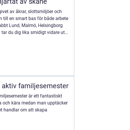
järtat av skåne
ivet av åkrar, slottsmiljöer och
n till en smart bas för både arbete
nabbt Lund, Malmö, Helsingborg
ar du dig lika smidigt vidare ut
aktiv familjesemester
miljesemester är ett fantastiskt
nära och kära medan man upptäcker
Det handlar om att skapa