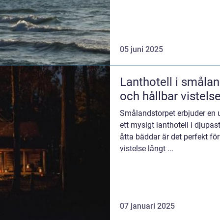
05 juni 2025
Lanthotell i småla
och hållbar vistel
Smålandstorpet erbjuder en u
ett mysigt lanthotell i djup
åtta bäddar är det perfekt f
vistelse långt ...
07 januari 2025