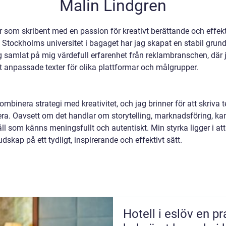
Malin Lindgren
ar som skribent med en passion för kreativt berättande och eff
ockholms universitet i bagaget har jag skapat en stabil grund
samlat på mig värdefull erfarenhet från reklambranschen, där 
t anpassade texter för olika plattformar och målgrupper.
kombinera strategi med kreativitet, och jag brinner för att skriva
era. Oavsett om det handlar om storytelling, marknadsföring, kamp
åll som känns meningsfullt och autentiskt. Min styrka ligger i att
skap på ett tydligt, inspirerande och effektivt sätt.
Hotell i eslöv en praktisk guide till