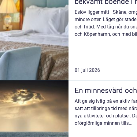
bekvämt boende i h
Eslöv ligger mitt i Skåne, omg
mindre orter. Läget gör stade
och fritid. Med tåg når du s
och Köpenhamn, och med bil t
på...
01 juli 2026
En minnesvärd och 
Att ge sig iväg på en aktiv fa
sätt att tillbringa tid med 
nya aktiviteter och platser. 
oförglömliga minnen tills...