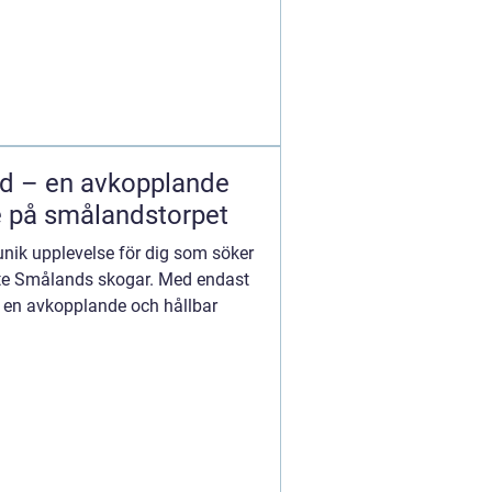
nd – en avkopplande
se på smålandstorpet
nik upplevelse för dig som söker
aste Smålands skogar. Med endast
ör en avkopplande och hållbar