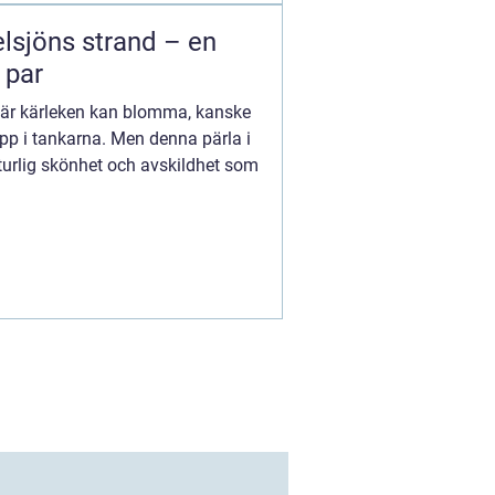
lsjöns strand – en
 par
där kärleken kan blomma, kanske
upp i tankarna. Men denna pärla i
turlig skönhet och avskildhet som