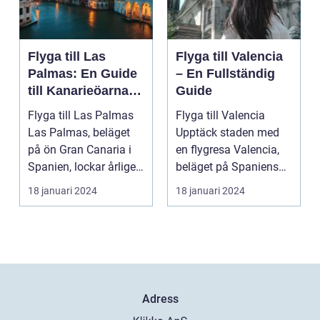
Flyga till Las
Flyga till Valencia
Palmas: En Guide
– En Fullständig
till Kanarieöarnas
Guide
Pärla
Flyga till Las Palmas
Flyga till Valencia
Las Palmas, beläget
Upptäck staden med
på ön Gran Canaria i
en flygresa Valencia,
Spanien, lockar årligen
beläget på Spaniens
miljontals b...
östkust, är en fä...
18 januari 2024
18 januari 2024
Adress