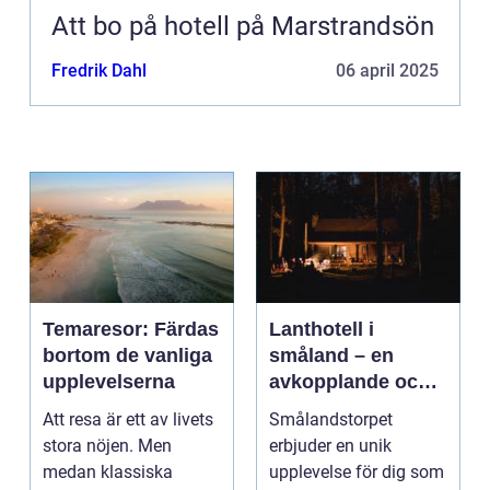
Att bo på hotell på Marstrandsön
Fredrik Dahl
06 april 2025
Temaresor: Färdas
Lanthotell i
bortom de vanliga
småland – en
upplevelserna
avkopplande och
hållbar vistelse på
Att resa är ett av livets
Smålandstorpet
smålandstorpet
stora nöjen. Men
erbjuder en unik
medan klassiska
upplevelse för dig som