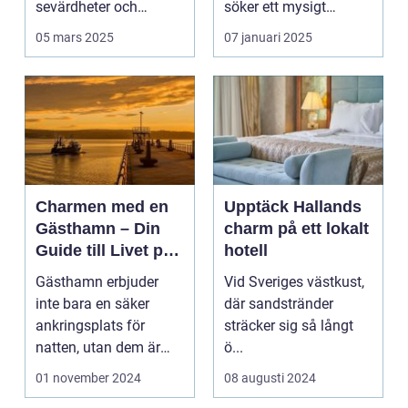
sevärdheter och
söker ett mysigt
typiska re...
lanthotell i...
05 mars 2025
07 januari 2025
Charmen med en
Upptäck Hallands
Gästhamn – Din
charm på ett lokalt
Guide till Livet på
hotell
Bryggan
Gästhamn erbjuder
Vid Sveriges västkust,
inte bara en säker
där sandstränder
ankringsplats för
sträcker sig så långt
natten, utan dem är
ö...
ocks&...
01 november 2024
08 augusti 2024