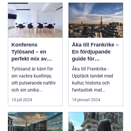
Konferens
Åka till Frankrike –
Tylösand – en
En fördjupande
perfekt mix av
guide för
affär och nöje
resenärer
Tylösand är känt för
Åka till Frankrike -
sin vackra kustlinje,
Upptäck landet med
sitt pulserande nattliv
kultur, historia och
och sin unika...
fantastisk mat
Frankrike är ett land
10 juli 2024
18 januari 2024
s...