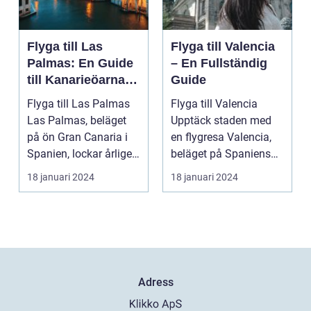
Flyga till Las
Flyga till Valencia
Palmas: En Guide
– En Fullständig
till Kanarieöarnas
Guide
Pärla
Flyga till Las Palmas
Flyga till Valencia
Las Palmas, beläget
Upptäck staden med
på ön Gran Canaria i
en flygresa Valencia,
Spanien, lockar årligen
beläget på Spaniens
miljontals b...
östkust, är en fä...
18 januari 2024
18 januari 2024
Adress