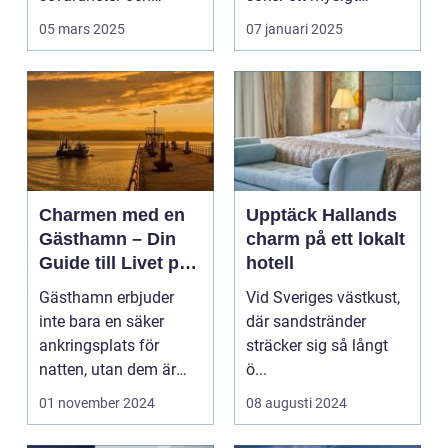
typiska re...
lanthotell i...
05 mars 2025
07 januari 2025
Charmen med en
Upptäck Hallands
Gästhamn – Din
charm på ett lokalt
Guide till Livet på
hotell
Bryggan
Gästhamn erbjuder
Vid Sveriges västkust,
inte bara en säker
där sandstränder
ankringsplats för
sträcker sig så långt
natten, utan dem är
ö...
ocks&...
01 november 2024
08 augusti 2024