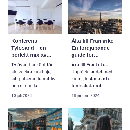
Konferens
Åka till Frankrike –
Tylösand – en
En fördjupande
perfekt mix av
guide för
affär och nöje
resenärer
Tylösand är känt för
Åka till Frankrike -
sin vackra kustlinje,
Upptäck landet med
sitt pulserande nattliv
kultur, historia och
och sin unika...
fantastisk mat
Frankrike är ett land
10 juli 2024
18 januari 2024
s...