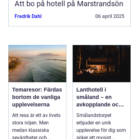
Att bo på hotell på Marstrandsön
Fredrik Dahl
06 april 2025
Temaresor: Färdas
Lanthotell i
bortom de vanliga
småland – en
upplevelserna
avkopplande och
hållbar vistelse på
Att resa är ett av livets
Smålandstorpet
smålandstorpet
stora nöjen. Men
erbjuder en unik
medan klassiska
upplevelse för dig som
sevärdheter och
söker ett mysigt