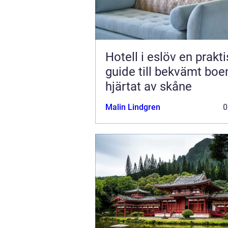
Hotell i eslöv en praktisk
guide till bekvämt boe
hjärtat av skåne
Malin Lindgren
0