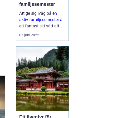
familjesemester
Att ge sig iväg på
en
aktiv familjesemester är
ett fantastiskt sätt att
tillbringa tid med nära
05 juni 2025
och kära medan man
upptäcker nya aktiviteter
och platser. Det...
Ett äventyr för