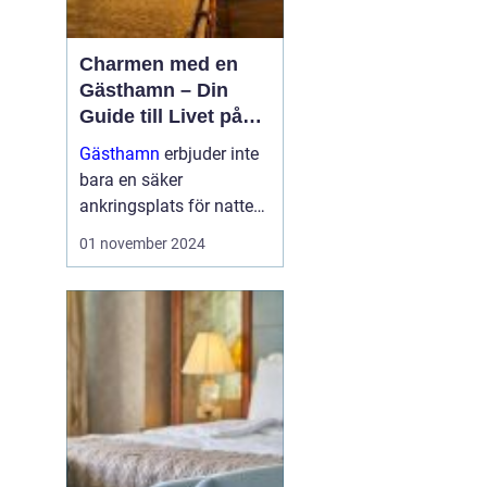
Charmen med en
Gästhamn – Din
Guide till Livet på
Bryggan
Gästhamn
erbjuder inte
bara en säker
ankringsplats för natten,
utan dem är också en
01 november 2024
dörröppnare till nya
äventyr, vackra ...