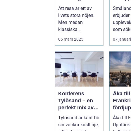
upplevelserna
och hål
Att resa är ett av
Småland
vistels
livets stora nöjen.
erbjuder
smålan
Men medan
upplevel
klassiska
som söke
sevärdheter och
mysigt la
05 mars 2025
07 januar
typiska re...
Konferens
Åka till
Tylösand – en
Frankri
perfekt mix av
fördju
affär och nöje
guide f
Tylösand är känt för
Åka till 
resenä
sin vackra kustlinje,
Upptäck