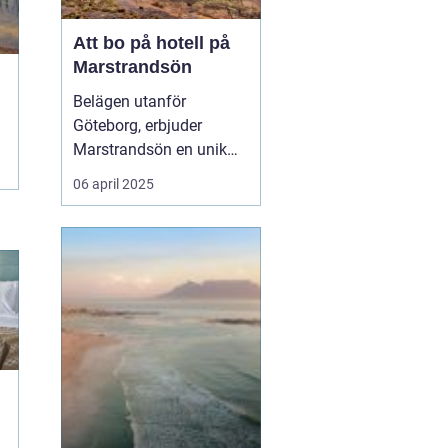
Att bo på hotell på
Marstrandsön
Belägen utanför
Göteborg, erbjuder
Marstrandsön en unik
kombination av historia
06 april 2025
och naturskönhet, vilket
gör ön till ett populärt
resmål för turister från
hela världen. Med dess
charmiga a...