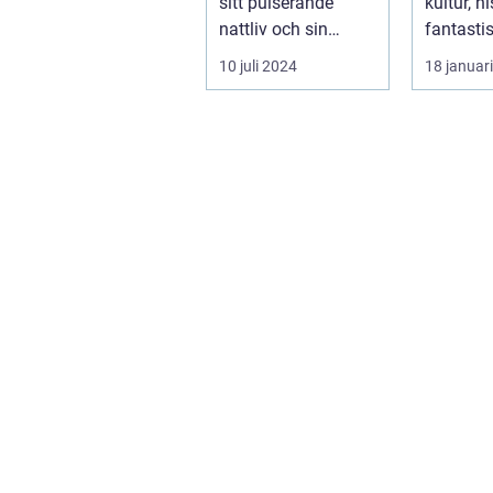
sitt pulserande
kultur, h
nattliv och sin
fantasti
unika...
Frankrike
10 juli 2024
18 januar
s...