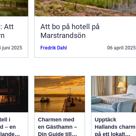
: Att
Att bo på hotell på
rn
Marstrandsön
 juni 2025
Fredrik Dahl
06 april 2025
ell i
Charmen med
Upptäck
d – en
en Gästhamn –
Hallands charm
lande
Din Guide till
på ett lokalt