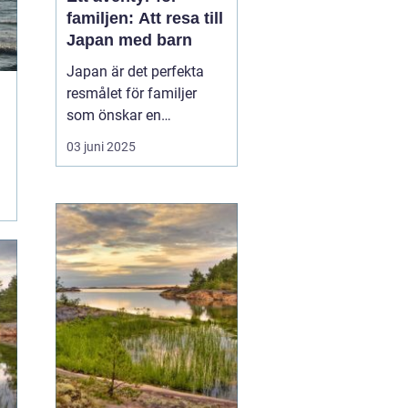
familjen: Att resa till
Japan med barn
Japan är det perfekta
resmålet för familjer
som önskar en
kombination av
03 juni 2025
spännande kultur,
fascinerande historia
och moderna
underhållningsmöjlighet
er. Med sitt rykte som en
säker och ren
destination erbjuder...