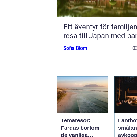
Ett äventyr för familjen
resa till Japan med ba
Sofia Blom
03
Temaresor:
Lanthot
Färdas bortom
smålan
de vanliga
avkopp