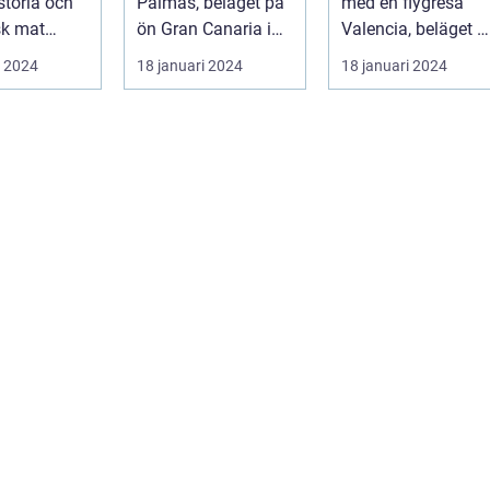
istoria och
Palmas, beläget på
med en flygresa
sk mat
ön Gran Canaria i
Valencia, beläget p
 är ett land
Spanien, lockar
Spaniens östkust, ä
i 2024
18 januari 2024
18 januari 2024
årligen miljontals
en fä...
b...