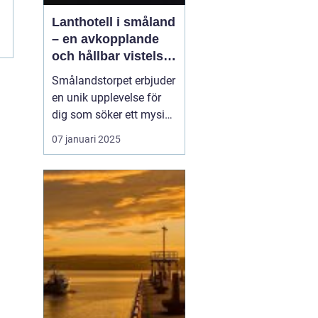
å
Lanthotell i småland
r
– en avkopplande
och hållbar vistelse
på smålandstorpet
Smålandstorpet erbjuder
en unik upplevelse för
dig som söker ett mysigt
lanthotell
i djupaste
07 januari 2025
Smålands skogar. Med
endast åtta bäddar är
det perfekt för en avko...