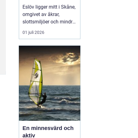
hjärtat av skåne
Eslöv ligger mitt i Skåne,
omgivet av åkrar,
slottsmiljöer och mindre
orter. Läget gör staden
01 juli 2026
till en smart bas för både
arbete och fritid. Med
tåg når du snabbt Lund,
Malmö, Helsingborg och
Köpenhamn, och med bil
tar du dig lika smidigt
vidare ut på...
En minnesvärd och
aktiv