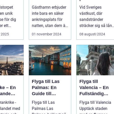
lbar
Livet på
hotell
storpet
Gästhamn erbjuder
Vid Sveriges
e på
Bryggan
 en unik
inte bara en säker
västkust, där
dstorpet
se för dig
ankringsplats för
sandstränder
r ett
natten, utan dem är
sträcker sig så lång
nthotell i...
ocks&...
ö...
i 2025
01 november 2024
08 augusti 2024
Flyga till Las
Flyga till
ke – En
Palmas: En
Valencia – En
pande
Guide till
Fullständig
ör
Kanarieöarnas
Guide
Frankrike -
Flyga till Las
Flyga till Valencia
rer
Pärla
 landet med
Palmas Las
Upptäck staden