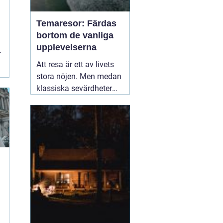
Temaresor: Färdas
bortom de vanliga
upplevelserna
t
Att resa är ett av livets
stora nöjen. Men medan
klassiska sevärdheter
och typiska resmål
lockar många, finns det
en växande skara av
resenärer som söker
något mer speciellt.
05
mars 2025