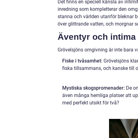
Det finns en speciell känsla av intimit
inredning som kompletterar den omgiv
stanna och världen utanför bleknar b
över glittrande vatten, och morgnar 
Äventyr och intima
Grövelsjöns omgivning är inte bara vac
Fiske i tvåsamhet:
Grövelsjöns klara
fiska tillsammans, och kanske till 
Mystiska skogspromenader:
De om
även många hemliga platser att upp
med perfekt utsikt för två?