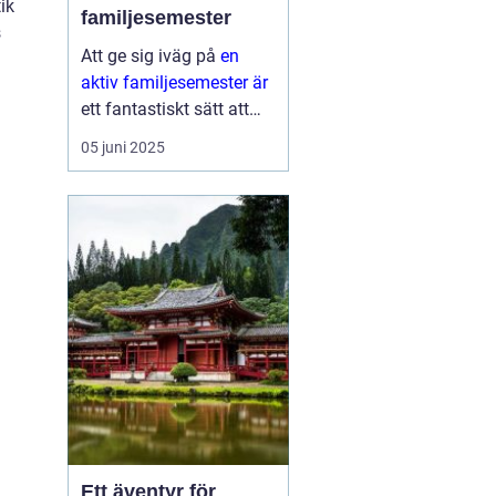
ik
familjesemester
s
Att ge sig iväg på
en
aktiv familjesemester är
ett fantastiskt sätt att
tillbringa tid med nära
05 juni 2025
och kära medan man
upptäcker nya aktiviteter
och platser. Det...
Ett äventyr för