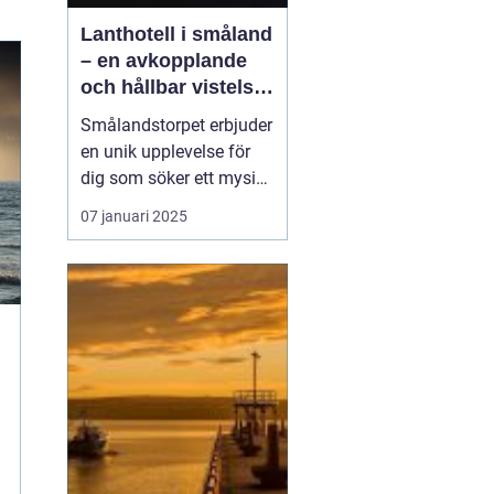
Lanthotell i småland
– en avkopplande
och hållbar vistelse
på smålandstorpet
Smålandstorpet erbjuder
en unik upplevelse för
dig som söker ett mysigt
lanthotell
i djupaste
07 januari 2025
Smålands skogar. Med
endast åtta bäddar är
det perfekt för en avko...