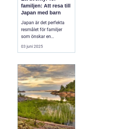
familjen: Att resa till
Japan med barn
Japan är det perfekta
resmålet för familjer
som önskar en
kombination av
03 juni 2025
spännande kultur,
fascinerande historia
och moderna
underhållningsmöjlighet
er. Med sitt rykte som en
säker och ren
destination erbjuder...