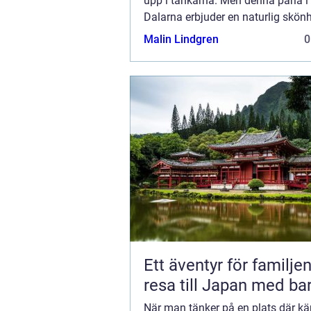
upp i tankarna. Men denna pärla i
Dalarna erbjuder en naturlig skön
avskildhet som är oslagbar f&o...
Malin Lindgren
0
Ett äventyr för familjen
resa till Japan med ba
När man tänker på en plats där kä