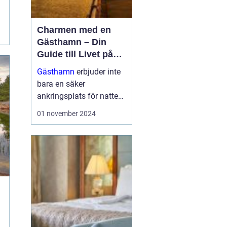
Charmen med en
Gästhamn – Din
Guide till Livet på
Bryggan
Gästhamn
erbjuder inte
bara en säker
ankringsplats för natten,
utan dem är också en
01 november 2024
dörröppnare till nya
äventyr, vackra ...