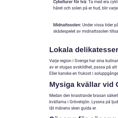
Cykelturer för två:
Ta med era cykla
håret och solen på er hud, blir varj
Midnattssolen:
Under vissa tider på
skådespelet av midnattssolen til
Lokala delikatesser
Varje region i Sverige har sina kulina
av er stugas avskildhet, passa på att
Eller kanske en frukost i soluppgång
Mysiga kvällar vid
Medan den knastrande brasan säkerlige
kvällarna i Grövelsjön. Lyssna på lju
låt månens sken guida er.