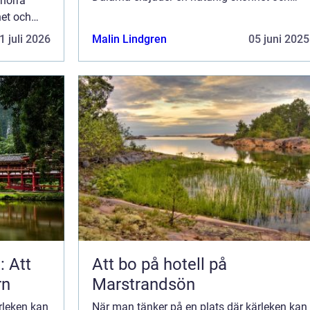
 norra
avskildhet som är oslagbar f&o...
het och
1 juli 2026
Malin Lindgren
05 juni 2025
: Att
Att bo på hotell på
rn
Marstrandsön
rleken kan
När man tänker på en plats där kärleken kan