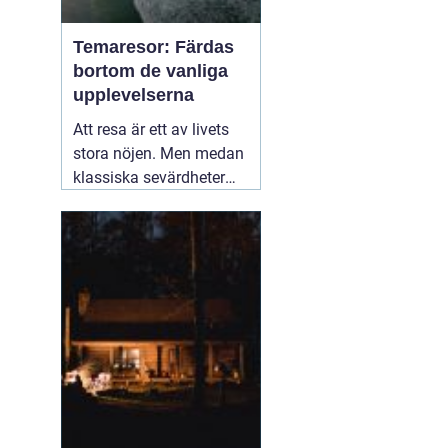
Temaresor: Färdas
bortom de vanliga
upplevelserna
Att resa är ett av livets
stora nöjen. Men medan
klassiska sevärdheter
och typiska resmål
lockar många, finns det
en växande skara av
resenärer som söker
något mer speciellt.
05
mars 2025