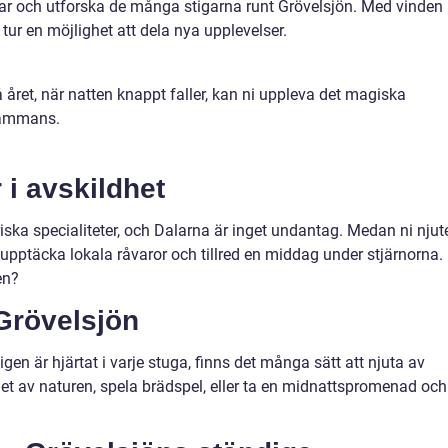
r och utforska de många stigarna runt Grövelsjön. Med vinden 
e tur en möjlighet att dela nya upplevelser.
 året, när natten knappt faller, kan ni uppleva det magiska
lsammans.
 i avskildhet
riska specialiteter, och Dalarna är inget undantag. Medan ni njut
 upptäcka lokala råvaror och tillred en middag under stjärnorna.
en?
 Grövelsjön
n är hjärtat i varje stuga, finns det många sätt att njuta av
det av naturen, spela brädspel, eller ta en midnattspromenad och