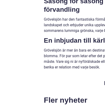
Säsong för säson
förvandling
Grövelsjön har den fantastiska förmåg
landskapet och erbjuder unika uppleve
sommarens lummiga grönska, varje bes
En inbjudan till kär
Grövelsjön är mer än bara en destina
blomma. För par som letar efter det p
måste. Vare sig ni är nyförälskade e
berika er relation med varje besök.
Fler nyheter