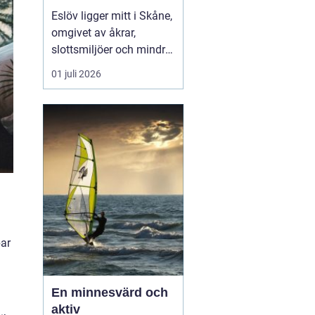
hjärtat av skåne
Eslöv ligger mitt i Skåne,
omgivet av åkrar,
slottsmiljöer och mindre
orter. Läget gör staden
01 juli 2026
till en smart bas för både
arbete och fritid. Med
tåg når du snabbt Lund,
Malmö, Helsingborg och
Köpenhamn, och med bil
tar du dig lika smidigt
vidare ut på...
bar
En minnesvärd och
aktiv