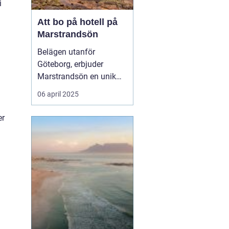
i
Att bo på hotell på
Marstrandsön
Belägen utanför
Göteborg, erbjuder
Marstrandsön en unik
kombination av historia
06 april 2025
och naturskönhet, vilket
gör ön till ett populärt
er
resmål för turister från
hela världen. Med dess
charmiga a...