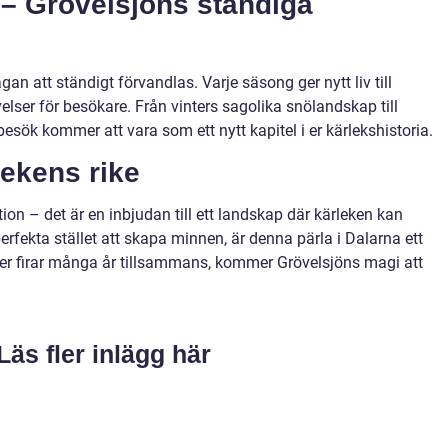
g
–
Grövelsjöns ständiga
an att ständigt förvandlas. Varje säsong ger nytt liv till
lser för besökare. Från vinters sagolika snölandskap till
ök kommer att vara som ett nytt kapitel i er kärlekshistoria.
lekens rike
tion
–
det är en inbjudan till ett landskap där kärleken kan
erfekta stället att skapa minnen, är denna pärla i Dalarna ett
ller firar många år tillsammans, kommer Grövelsjöns magi att
Läs fler inlägg här