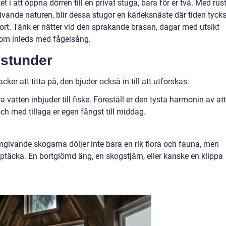
et i att öppna dörren till en privat stuga, bara för er två. Med rust
ande naturen, blir dessa stugor en kärleksnäste där tiden tyck
ort. Tänk er nätter vid den sprakande brasan, dagar med utsikt
som inleds med fågelsång.
 stunder
ker att titta på, den bjuder också in till att utforskas:
 vatten inbjuder till fiske. Föreställ er den tysta harmonin av att
och med tillaga er egen fångst till middag.
givande skogarna döljer inte bara en rik flora och fauna, men
täcka. En bortglömd äng, en skogstjärn, eller kanske en klippa