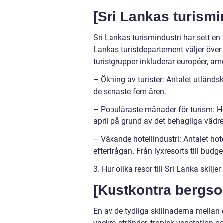
[Sri Lankas turismi
Sri Lankas turismindustri har sett en s
Lankas turistdepartement väljer över 
turistgrupper inkluderar européer, am
– Ökning av turister: Antalet utländs
de senaste fem åren.
– Populäraste månader för turism: Hö
april på grund av det behagliga vädr
– Växande hotellindustri: Antalet hote
efterfrågan. Från lyxresorts till budg
3. Hur olika resor till Sri Lanka skilje
[Kustkontra bergs
En av de tydliga skillnaderna mellan 
vackra stränder, tropisk vegetation oc