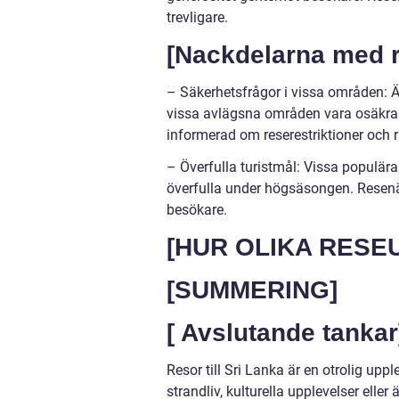
trevligare.
[Nackdelarna med re
– Säkerhetsfrågor i vissa områden: Ä
vissa avlägsna områden vara osäkra på
informerad om reserestriktioner och 
– Överfulla turistmål: Vissa populära
överfulla under högsäsongen. Resenär
besökare.
[HUR OLIKA RESE
[SUMMERING]
[ Avslutande tankar
Resor till Sri Lanka är en otrolig upp
strandliv, kulturella upplevelser elle