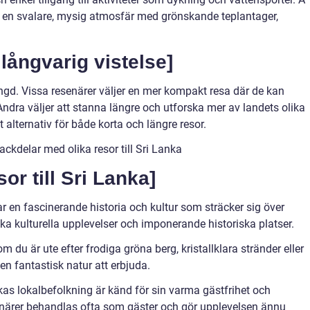
en svalare, mysig atmosfär med grönskande teplantager,
långvarig vistelse]
ängd. Vissa resenärer väljer en mer kompakt resa där de kan
ndra väljer att stanna längre och utforska mer av landets olika
t alternativ för både korta och längre resor.
ckdelar med olika resor till Sri Lanka
or till Sri Lanka]
ar en fascinerande historia och kultur som sträcker sig över
ika kulturella upplevelser och imponerande historiska platser.
du är ute efter frodiga gröna berg, kristallklara stränder eller
en fantastisk natur att erbjuda.
kas lokalbefolkning är känd för sin varma gästfrihet och
närer behandlas ofta som gäster och gör upplevelsen ännu