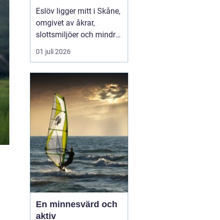
hjärtat av skåne
Eslöv ligger mitt i Skåne,
omgivet av åkrar,
slottsmiljöer och mindre
orter. Läget gör staden
01 juli 2026
till en smart bas för både
arbete och fritid. Med
tåg når du snabbt Lund,
Malmö, Helsingborg och
Köpenhamn, och med bil
tar du dig lika smidigt
vidare ut på...
En minnesvärd och
aktiv