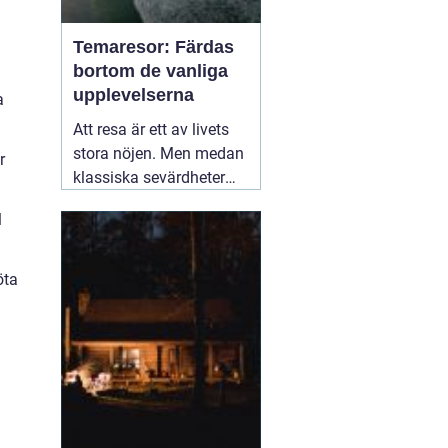
Temaresor: Färdas
bortom de vanliga
upplevelserna
a
Att resa är ett av livets
stora nöjen. Men medan
r
klassiska sevärdheter
och typiska resmål
l
lockar många, finns det
en växande skara av
resenärer som söker
öta
något mer speciellt.
05
mars 2025