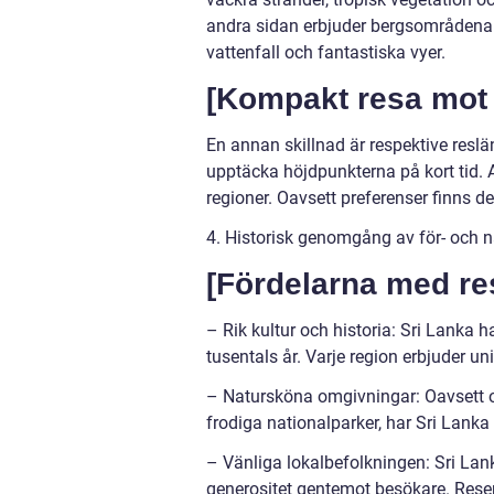
andra sidan erbjuder bergsområdena 
vattenfall och fantastiska vyer.
[Kompakt resa mot 
En annan skillnad är respektive resl
upptäcka höjdpunkterna på kort tid. A
regioner. Oavsett preferenser finns de
4. Historisk genomgång av för- och na
[Fördelarna med res
– Rik kultur och historia: Sri Lanka h
tusentals år. Varje region erbjuder un
– Natursköna omgivningar: Oavsett om 
frodiga nationalparker, har Sri Lanka 
– Vänliga lokalbefolkningen: Sri Lan
generositet gentemot besökare. Rese