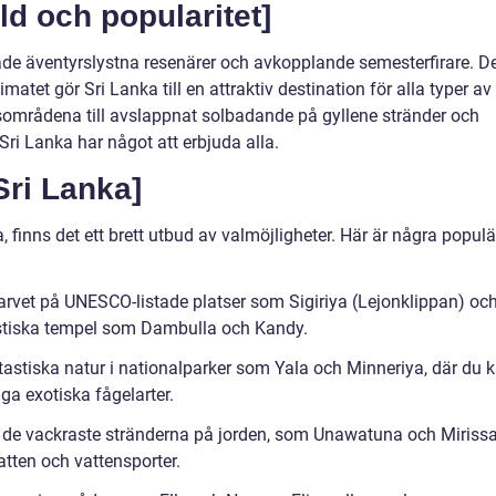
d och popularitet]
både äventyrslystna resenärer och avkopplande semesterfirare. D
atet gör Sri Lanka till en attraktiv destination för alla typer av
gsområdena till avslappnat solbadande på gyllene stränder och
Sri Lanka har något att erbjuda alla.
 Sri Lanka]
ka, finns det ett brett utbud av valmöjligheter. Här är några popul
 arvet på UNESCO-listade platser som Sigiriya (Lejonklippan) oc
tiska tempel som Dambulla och Kandy.
tastiska natur i nationalparker som Yala och Minneriya, där du 
ga exotiska fågelarter.
 de vackraste stränderna på jorden, som Unawatuna och Mirissa
vatten och vattensporter.