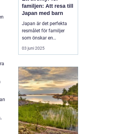
familjen: Att resa till
Japan med barn
en
Japan är det perfekta
resmålet för familjer
som önskar en
kombination av
03 juni 2025
spännande kultur,
fascinerande historia
ära
och moderna
underhållningsmöjlighet
er. Med sitt rykte som en
h
säker och ren
destination erbjuder...
kan
,