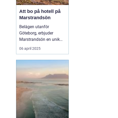
Att bo på hotell på
Marstrandsön
Belägen utanför
Göteborg, erbjuder
Marstrandsön en unik
kombination av historia
06 april 2025
och naturskönhet, vilket
gör ön till ett populärt
resmål för turister från
hela världen. Med dess
charmiga a...