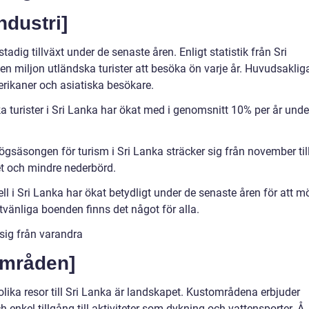
ndustri]
tadig tillväxt under de senaste åren. Enligt statistik från Sri
en miljon utländska turister att besöka ön varje år. Huvudsaklig
erikaner och asiatiska besökare.
ka turister i Sri Lanka har ökat med i genomsnitt 10% per år unde
gsäsongen för turism i Sri Lanka sträcker sig från november til
et och mindre nederbörd.
ll i Sri Lanka har ökat betydligt under de senaste åren för att m
etvänliga boenden finns det något för alla.
r sig från varandra
områden]
olika resor till Sri Lanka är landskapet. Kustområdena erbjuder
h enkel tillgång till aktiviteter som dykning och vattensporter. Å