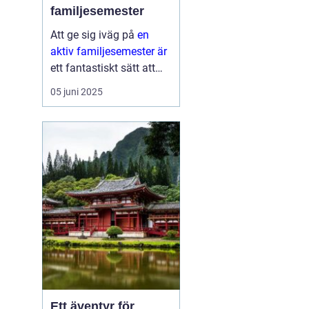
familjesemester
Att ge sig iväg på
en
aktiv familjesemester är
ett fantastiskt sätt att
tillbringa tid med nära
05 juni 2025
och kära medan man
upptäcker nya aktiviteter
och platser. Det...
Ett äventyr för