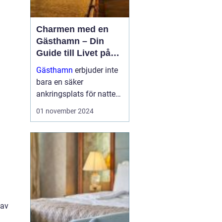
Charmen med en
Gästhamn – Din
Guide till Livet på
Bryggan
Gästhamn
erbjuder inte
bara en säker
ankringsplats för natten,
utan dem är också en
01 november 2024
dörröppnare till nya
äventyr, vackra ...
 av