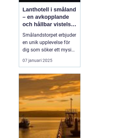
Lanthotell i småland
– en avkopplande
och hållbar vistelse
på smålandstorpet
Smålandstorpet erbjuder
en unik upplevelse för
dig som söker ett mysigt
lanthotell
i djupaste
07 januari 2025
Smålands skogar. Med
endast åtta bäddar är
det perfekt för en avko...