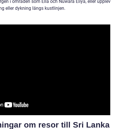
rgen i områden som Ella och Nuwara Eliya, eller upplev
g eller dykning längs kustlinjen.
ningar om resor till Sri Lanka