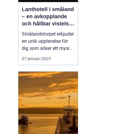
Lanthotell i småland
– en avkopplande
och hållbar vistelse
på smålandstorpet
Smålandstorpet erbjuder
en unik upplevelse för
dig som söker ett mysigt
lanthotell
i djupaste
07 januari 2025
Smålands skogar. Med
endast åtta bäddar är
det perfekt för en avko...