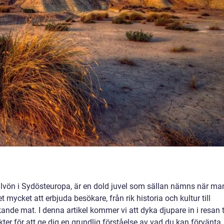
halvön i Sydösteuropa, är en dold juvel som sällan nämns när ma
 mycket att erbjuda besökare, från rik historia och kultur till
de mat. I denna artikel kommer vi att dyka djupare in i resan ti
ter för att ge dig en grundlig förståelse av vad du kan förvänta