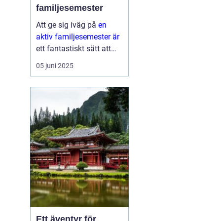
familjesemester
Att ge sig iväg på
en
aktiv familjesemester är
ett fantastiskt sätt att
tillbringa tid med nära
05 juni 2025
och kära medan man
upptäcker nya aktiviteter
och platser. Det...
Ett äventyr för