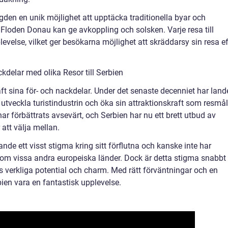
gden en unik möjlighet att upptäcka traditionella byar och
 Floden Donau kan ge avkoppling och solsken. Varje resa till
evelse, vilket ger besökarna möjlighet att skräddarsy sin resa ef
delar med olika Resor till Serbien
 haft sina för- och nackdelar. Under det senaste decenniet har land
t utveckla turistindustrin och öka sin attraktionskraft som resmål
ar förbättrats avsevärt, och Serbien har nu ett brett utbud av
att välja mellan.
nde ett visst stigma kring sitt förflutna och kanske inte har
som vissa andra europeiska länder. Dock är detta stigma snabbt 
ts verkliga potential och charm. Med rätt förväntningar och en
bien vara en fantastisk upplevelse.