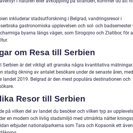
 äventyr i naturen eller avkoppling på stranden, kommer du att hi
bien inkluderar stadsutforskning i Belgrad, vandringsresor i
n serbiska gastronomiska upplevelsen och sol- och badsemester 
charmiga byarna längs vägen, som Sirogojno och Zlatibor, för a
ltur.
gar om Resa till Serbien
till Serbien är det viktigt att granska några kvantitativa mätningar
tt en stadig ökning av antalet besökare under de senaste åren, me
kte landet 2019. Belgrad är den mest populära destinationen och
sökare.
ika Resor till Serbien
ende på vilken del av landet du besöker och vilken typ av upplevel
er en modern och livlig stadsmiljö med utmärkta nätter kningss
 sidan erbjuder nationalparkerna som Tara och Kopaonik ett även
idåkning.