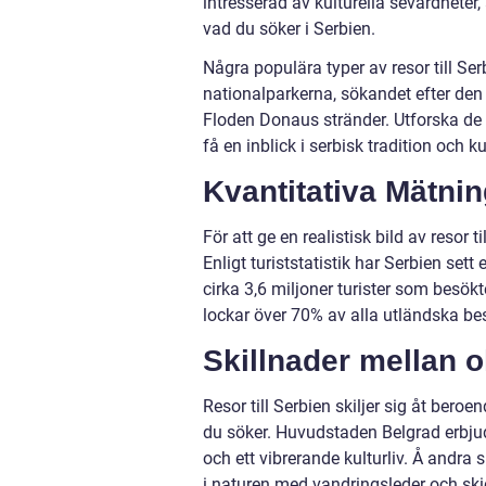
intresserad av kulturella sevärdheter,
vad du söker i Serbien.
Några populära typer av resor till Ser
nationalparkerna, sökandet efter de
Floden Donaus stränder. Utforska de 
få en inblick i serbisk tradition och ku
Kvantitativa Mätnin
För att ge en realistisk bild av resor 
Enligt turiststatistik har Serbien se
cirka 3,6 miljoner turister som besö
lockar över 70% av alla utländska be
Skillnader mellan ol
Resor till Serbien skiljer sig åt bero
du söker. Huvudstaden Belgrad erbjud
och ett vibrerande kulturliv. Å andra
i naturen med vandringsleder och sk