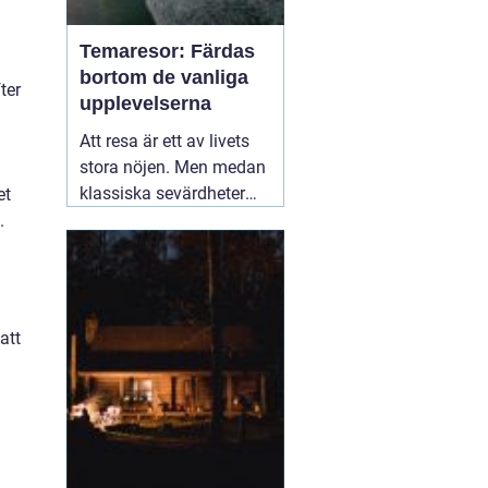
Temaresor: Färdas
bortom de vanliga
ter
upplevelserna
Att resa är ett av livets
stora nöjen. Men medan
klassiska sevärdheter
et
och typiska resmål
.
lockar många, finns det
en växande skara av
resenärer som söker
något mer speciellt.
05
att
mars 2025