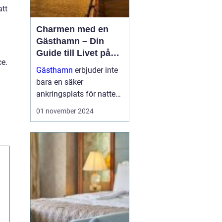
att
Charmen med en
Gästhamn – Din
Guide till Livet på
ce.
Bryggan
Gästhamn
erbjuder inte
bara en säker
ankringsplats för natten,
utan dem är också en
01 november 2024
dörröppnare till nya
äventyr, vackra ...