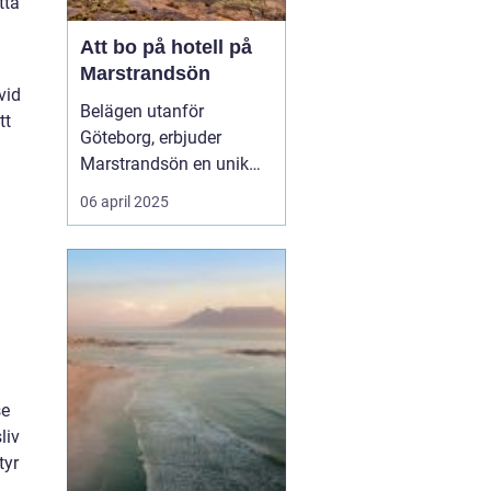
tta
Att bo på hotell på
Marstrandsön
vid
Belägen utanför
tt
Göteborg, erbjuder
Marstrandsön en unik
kombination av historia
06 april 2025
och naturskönhet, vilket
.
gör ön till ett populärt
d
resmål för turister från
hela världen. Med dess
charmiga a...
se
liv
tyr