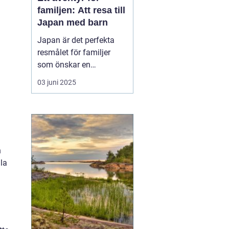
familjen: Att resa till
Japan med barn
Japan är det perfekta
resmålet för familjer
som önskar en
kombination av
03 juni 2025
spännande kultur,
fascinerande historia
och moderna
underhållningsmöjlighet
er. Med sitt rykte som en
n
säker och ren
lla
destination erbjuder...