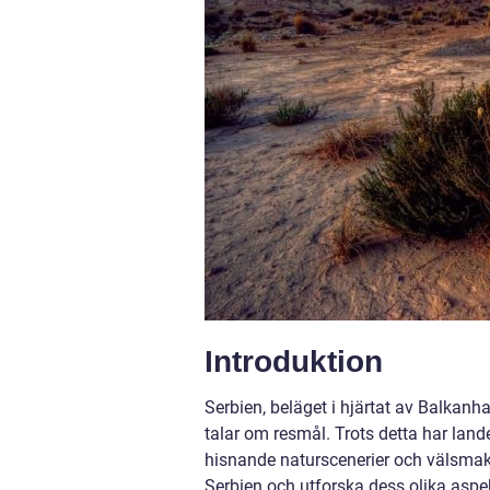
Introduktion
Serbien, beläget i hjärtat av Balkan
talar om resmål. Trots detta har landet
hisnande naturscenerier och välsmakan
Serbien och utforska dess olika aspek