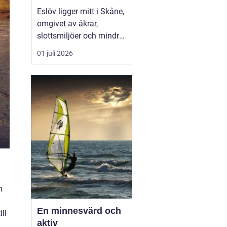
hjärtat av skåne
Eslöv ligger mitt i Skåne,
omgivet av åkrar,
slottsmiljöer och mindre
orter. Läget gör staden
01 juli 2026
till en smart bas för både
arbete och fritid. Med
tåg når du snabbt Lund,
Malmö, Helsingborg och
Köpenhamn, och med bil
tar du dig lika smidigt
vidare ut på...
n
En minnesvärd och
ll
aktiv