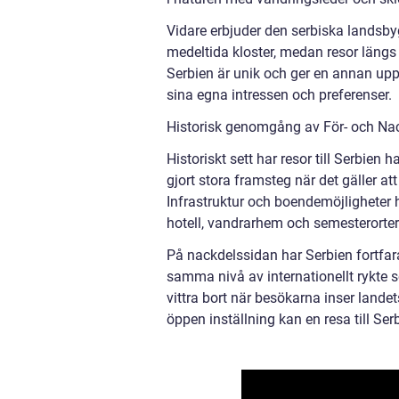
Vidare erbjuder den serbiska landsby
medeltida kloster, medan resor längs
Serbien är unik och ger en annan uppl
sina egna intressen och preferenser.
Historisk genomgång av För- och Nack
Historiskt sett har resor till Serbien
gjort stora framsteg när det gäller at
Infrastruktur och boendemöjligheter h
hotell, vandrarhem och semesterorter 
På nackdelssidan har Serbien fortfara
samma nivå av internationellt rykte 
vittra bort när besökarna inser lande
öppen inställning kan en resa till Ser