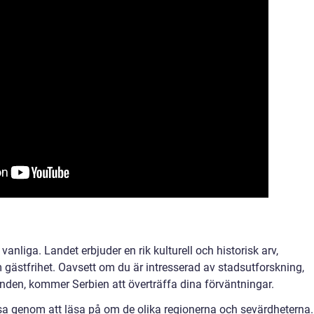
 vanliga. Landet erbjuder en rik kulturell och historisk arv,
gästfrihet. Oavsett om du är intresserad av stadsutforskning,
anden, kommer Serbien att överträffa dina förväntningar.
esa genom att läsa på om de olika regionerna och sevärdheterna.