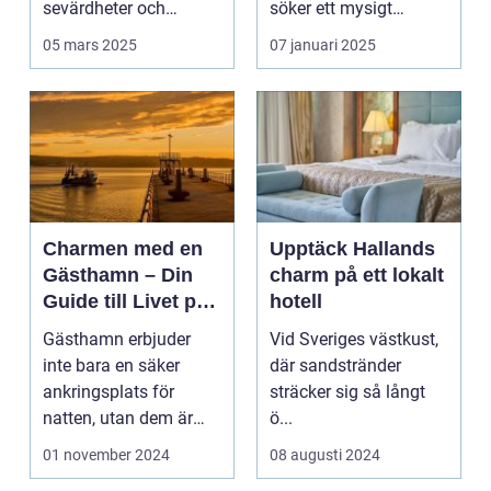
sevärdheter och
söker ett mysigt
typiska re...
lanthotell i...
05 mars 2025
07 januari 2025
Charmen med en
Upptäck Hallands
Gästhamn – Din
charm på ett lokalt
Guide till Livet på
hotell
Bryggan
Gästhamn erbjuder
Vid Sveriges västkust,
inte bara en säker
där sandstränder
ankringsplats för
sträcker sig så långt
natten, utan dem är
ö...
ocks&...
01 november 2024
08 augusti 2024