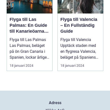
Flyga till Las
Flyga till Valencia
Palmas: En Guide
– En Fullständig
till Kanarieöarnas
Guide
Pärla
Flyga till Las Palmas
Flyga till Valencia
Las Palmas, beläget
Upptäck staden med
på ön Gran Canaria i
en flygresa Valencia,
Spanien, lockar årligen
beläget på Spaniens
miljontals b...
östkust, är en fä...
18 januari 2024
18 januari 2024
Adress