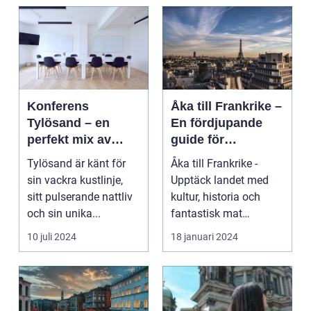
Konferens
Åka till Frankrike –
Tylösand – en
En fördjupande
perfekt mix av
guide för
affär och nöje
resenärer
Tylösand är känt för
Åka till Frankrike -
sin vackra kustlinje,
Upptäck landet med
sitt pulserande nattliv
kultur, historia och
och sin unika...
fantastisk mat
Frankrike är ett land
10 juli 2024
18 januari 2024
s...