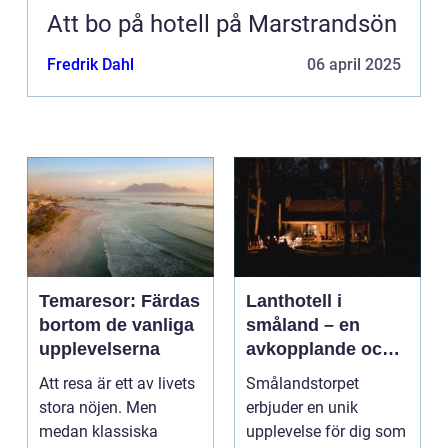
Att bo på hotell på Marstrandsön
Fredrik Dahl
06 april 2025
Temaresor: Färdas
Lanthotell i
bortom de vanliga
småland – en
upplevelserna
avkopplande och
hållbar vistelse på
Att resa är ett av livets
Smålandstorpet
smålandstorpet
stora nöjen. Men
erbjuder en unik
medan klassiska
upplevelse för dig som