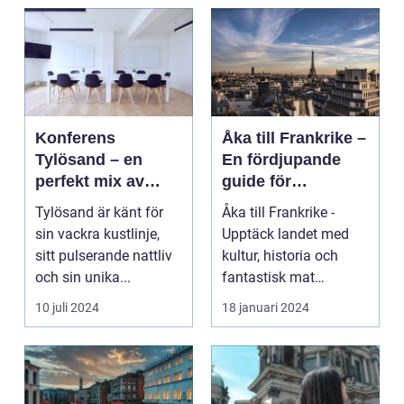
Konferens
Åka till Frankrike –
Tylösand – en
En fördjupande
perfekt mix av
guide för
affär och nöje
resenärer
Tylösand är känt för
Åka till Frankrike -
sin vackra kustlinje,
Upptäck landet med
sitt pulserande nattliv
kultur, historia och
och sin unika...
fantastisk mat
Frankrike är ett land
10 juli 2024
18 januari 2024
s...