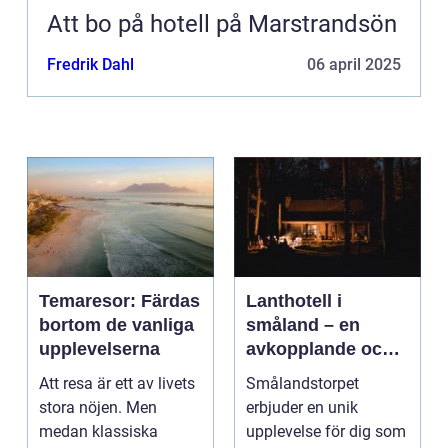
Att bo på hotell på Marstrandsön
Fredrik Dahl
06 april 2025
Temaresor: Färdas
Lanthotell i
bortom de vanliga
småland – en
upplevelserna
avkopplande och
hållbar vistelse på
Att resa är ett av livets
Smålandstorpet
smålandstorpet
stora nöjen. Men
erbjuder en unik
medan klassiska
upplevelse för dig som