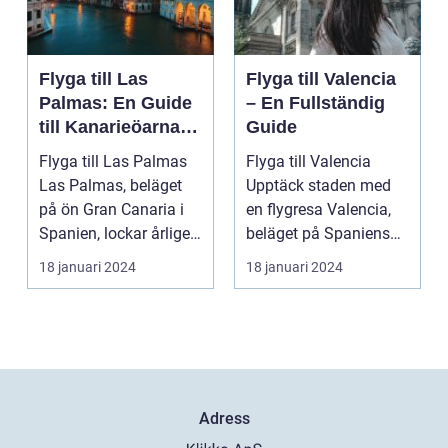
Flyga till Las
Flyga till Valencia
Palmas: En Guide
– En Fullständig
till Kanarieöarnas
Guide
Pärla
Flyga till Las Palmas
Flyga till Valencia
Las Palmas, beläget
Upptäck staden med
på ön Gran Canaria i
en flygresa Valencia,
Spanien, lockar årligen
beläget på Spaniens
miljontals b...
östkust, är en fä...
18 januari 2024
18 januari 2024
Adress