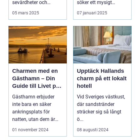
sevärdheter och
söker ett mysigt
typiska re...
lanthotell i...
05 mars 2025
07 januari 2025
Charmen med en
Upptäck Hallands
Gästhamn – Din
charm på ett lokalt
Guide till Livet på
hotell
Bryggan
Gästhamn erbjuder
Vid Sveriges västkust,
inte bara en säker
där sandstränder
ankringsplats för
sträcker sig så långt
natten, utan dem är
ö...
ocks&...
01 november 2024
08 augusti 2024