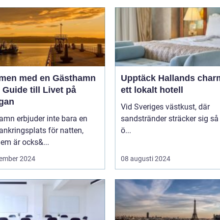
men med en Gästhamn
Upptäck Hallands char
 Guide till Livet på
ett lokalt hotell
gan
Vid Sveriges västkust, där
amn erbjuder inte bara en
sandstränder sträcker sig så
ankringsplats för natten,
ö...
em är ocks&...
ember 2024
08 augusti 2024