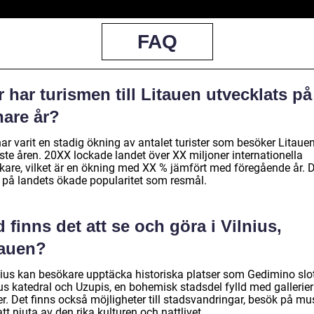
FAQ
 har turismen till Litauen utvecklats på
nare år?
ar varit en stadig ökning av antalet turister som besöker Litaue
ste åren. 20XX lockade landet över XX miljoner internationella
kare, vilket är en ökning med XX % jämfört med föregående år. 
r på landets ökade popularitet som resmål.
 finns det att se och göra i Vilnius,
tauen?
lnius kan besökare upptäcka historiska platser som Gedimino slot
ius katedral och Uzupis, en bohemisk stadsdel fylld med gallerie
r. Det finns också möjligheter till stadsvandringar, besök på mu
tt njuta av den rika kulturen och nattlivet.