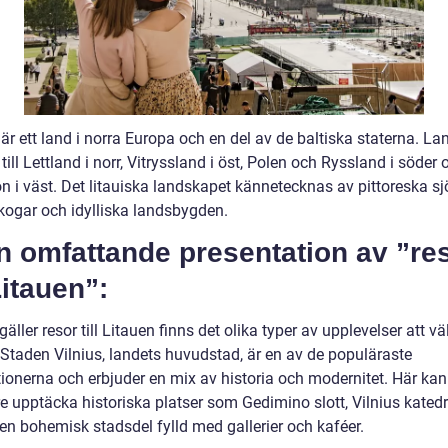
är ett land i norra Europa och en del av de baltiska staterna. La
till Lettland i norr, Vitryssland i öst, Polen och Ryssland i söder 
n i väst. Det litauiska landskapet kännetecknas av pittoreska sj
kogar och idylliska landsbygden.
n omfattande presentation av ”re
 Litauen”:
gäller resor till Litauen finns det olika typer av upplevelser att vä
 Staden Vilnius, landets huvudstad, är en av de populäraste
tionerna och erbjuder en mix av historia och modernitet. Här kan
e upptäcka historiska platser som Gedimino slott, Vilnius kated
en bohemisk stadsdel fylld med gallerier och kaféer.