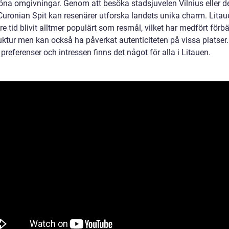
öna omgivningar. Genom att besöka stadsjuvelen Vilnius eller d
Curonian Spit kan resenärer utforska landets unika charm. Litau
e tid blivit alltmer populärt som resmål, vilket har medfört förbä
uktur men kan också ha påverkat autenticiteten på vissa platser.
preferenser och intressen finns det något för alla i Litauen.