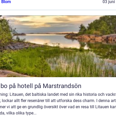
a Blom
03 juni
 bo på hotell på Marstrandsön
ning: Litauen, det baltiska landet med sin rika historia och vack
, lockar allt fler resenärer till att utforska dess charm. I denna art
r vi att ge en grundlig översikt över vad en resa till Litauen ka
da, vilka olika type...