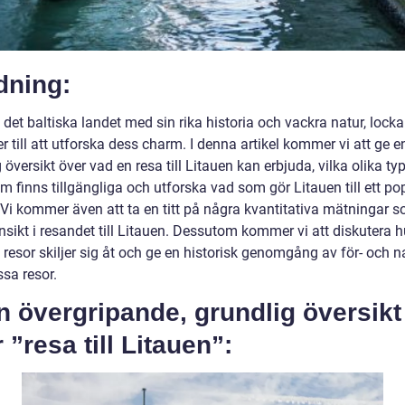
dning:
 det baltiska landet med sin rika historia och vackra natur, lockar 
r till att utforska dess charm. I denna artikel kommer vi att ge e
 översikt över vad en resa till Litauen kan erbjuda, vilka olika ty
m finns tillgängliga och utforska vad som gör Litauen till ett po
 Vi kommer även att ta en titt på några kvantitativa mätningar 
nsikt i resandet till Litauen. Dessutom kommer vi att diskutera h
 resor skiljer sig åt och ge en historisk genomgång av för- och 
sa resor.
n övergripande, grundlig översikt
 ”resa till Litauen”: