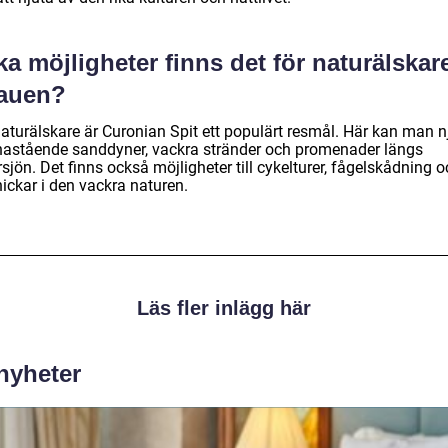
ka möjligheter finns det för naturälskare
tauen?
naturälskare är Curonian Spit ett populärt resmål. Här kan man n
nastående sanddyner, vackra stränder och promenader längs
sjön. Det finns också möjligheter till cykelturer, fågelskådning 
ickar i den vackra naturen.
Läs fler inlägg här
 nyheter