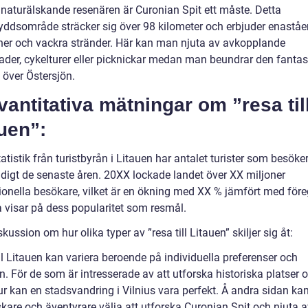
 naturälskande resenären är Curonian Spit ett måste. Detta
yddsområde sträcker sig över 98 kilometer och erbjuder enastå
er och vackra stränder. Här kan man njuta av avkopplande
der, cykelturer eller picknickar medan man beundrar den fantas
 över Östersjön.
vantitativa mätningar om ”resa til
uen”:
tatistik från turistbyrån i Litauen har antalet turister som besöke
adigt de senaste åren. 20XX lockade landet över XX miljoner
tionella besökare, vilket är en ökning med XX % jämfört med för
a visar på dess popularitet som resmål.
skussion om hur olika typer av ”resa till Litauen” skiljer sig åt:
ll Litauen kan variera beroende på individuella preferenser och
n. För de som är intresserade av att utforska historiska platser 
ur kan en stadsvandring i Vilnius vara perfekt. Å andra sidan ka
kare och äventyrare välja att utforska Curonian Spit och njuta a