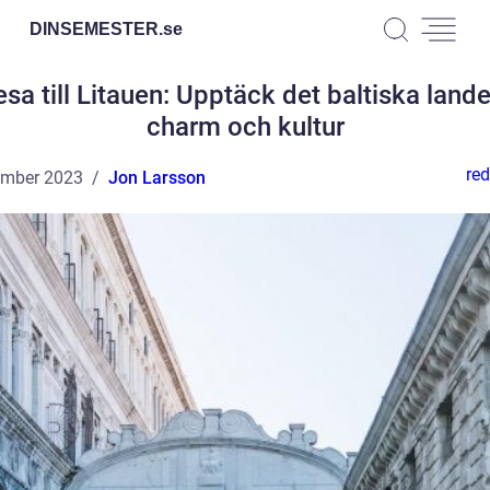
DINSEMESTER.
se
sa till Litauen: Upptäck det baltiska land
charm och kultur
red
ember 2023
Jon Larsson