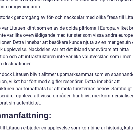
öna omgivningarna.
storisk genomgång av för- och nackdelar med olika ”resa till Lit
e var Litauen känt som en av de dolda pärlorna i Europa, vilket 
inte var lika överväldigande med turister som vissa andra europe
tioner. Detta innebar att besökare kunde njuta av en mer genuin
k upplevelse. Nackdelen var att det ibland var svårare att hitta
ion och att infrastrukturen inte var lika välutvecklad som i mer
a destinationer.
r dock Litauen blivit alltmer uppmärksammat som en spännand
ion, vilket har fört med sig fler resenärer. Detta innebär att
ukturen har förbättrats för att möta turisternas behov. Samtidigt
esenärer uppleva att vissa områden har blivit mer kommersialise
orat sin autenticitet.
manfattning:
till Litauen erbjuder en upplevelse som kombinerar historia, kult