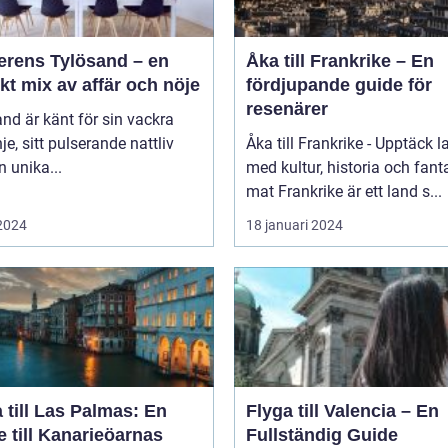
erens Tylösand – en
Åka till Frankrike – En
kt mix av affär och nöje
fördjupande guide för
resenärer
nd är känt för sin vackra
nje, sitt pulserande nattliv
Åka till Frankrike - Upptäck l
n unika...
med kultur, historia och fant
mat Frankrike är ett land s...
 2024
18 januari 2024
 till Las Palmas: En
Flyga till Valencia – En
 till Kanarieöarnas
Fullständig Guide