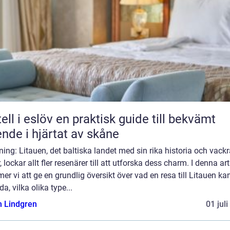
löv en praktisk guide till bekvämt
nde i hjärtat av skåne
ning: Litauen, det baltiska landet med sin rika historia och vack
, lockar allt fler resenärer till att utforska dess charm. I denna art
r vi att ge en grundlig översikt över vad en resa till Litauen ka
da, vilka olika type...
n Lindgren
01 jul