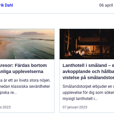
rik Dahl
06 april
resor: Färdas bortom
Lanthotell i småland – 
anliga upplevelserna
avkopplande och hållba
vistelse på smålandsto
sa är ett av livets stora nöjen.
edan klassiska sevärdheter
Smålandstorpet erbjuder en 
piska re...
upplevelse för dig som söker
mysigt lanthotell i...
s 2025
07 januari 2025