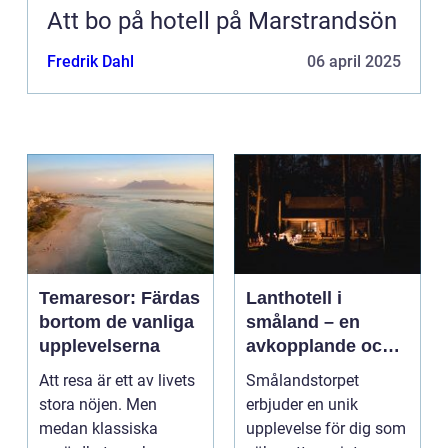
Att bo på hotell på Marstrandsön
Fredrik Dahl
06 april 2025
Temaresor: Färdas
Lanthotell i
bortom de vanliga
småland – en
upplevelserna
avkopplande och
hållbar vistelse på
Att resa är ett av livets
Smålandstorpet
smålandstorpet
stora nöjen. Men
erbjuder en unik
medan klassiska
upplevelse för dig som