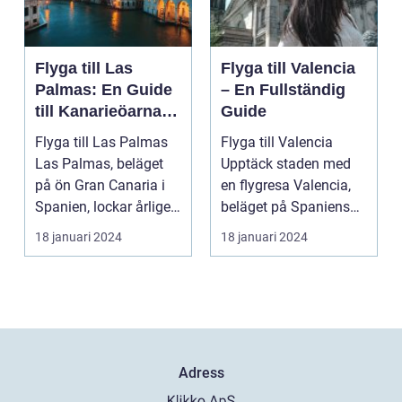
Flyga till Las
Flyga till Valencia
Palmas: En Guide
– En Fullständig
till Kanarieöarnas
Guide
Pärla
Flyga till Las Palmas
Flyga till Valencia
Las Palmas, beläget
Upptäck staden med
på ön Gran Canaria i
en flygresa Valencia,
Spanien, lockar årligen
beläget på Spaniens
miljontals b...
östkust, är en fä...
18 januari 2024
18 januari 2024
Adress