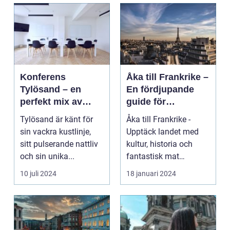
Konferens
Åka till Frankrike –
Tylösand – en
En fördjupande
perfekt mix av
guide för
affär och nöje
resenärer
Tylösand är känt för
Åka till Frankrike -
sin vackra kustlinje,
Upptäck landet med
sitt pulserande nattliv
kultur, historia och
och sin unika...
fantastisk mat
Frankrike är ett land
10 juli 2024
18 januari 2024
s...