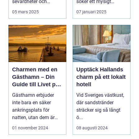
sevärdheter och
söker ett mysigt
typiska re...
lanthotell i...
05 mars 2025
07 januari 2025
Charmen med en
Upptäck Hallands
Gästhamn – Din
charm på ett lokalt
Guide till Livet på
hotell
Bryggan
Gästhamn erbjuder
Vid Sveriges västkust,
inte bara en säker
där sandstränder
ankringsplats för
sträcker sig så långt
natten, utan dem är
ö...
ocks&...
01 november 2024
08 augusti 2024