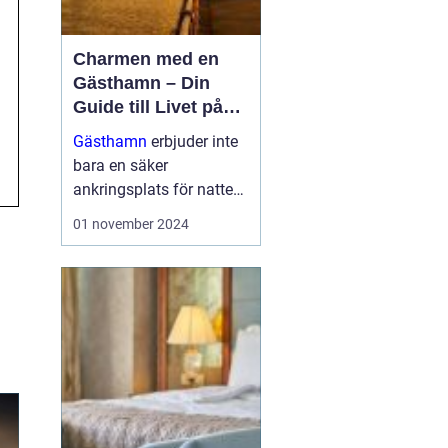
Charmen med en
Gästhamn – Din
Guide till Livet på
Bryggan
Gästhamn
erbjuder inte
bara en säker
ankringsplats för natten,
utan dem är också en
01 november 2024
dörröppnare till nya
äventyr, vackra ...