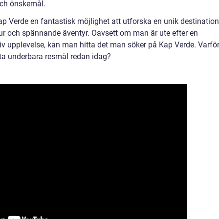
 och önskemål.
p Verde en fantastisk möjlighet att utforska en unik destination
ltur och spännande äventyr. Oavsett om man är ute efter en
iv upplevelse, kan man hitta det man söker på Kap Verde. Varfö
etta underbara resmål redan idag?