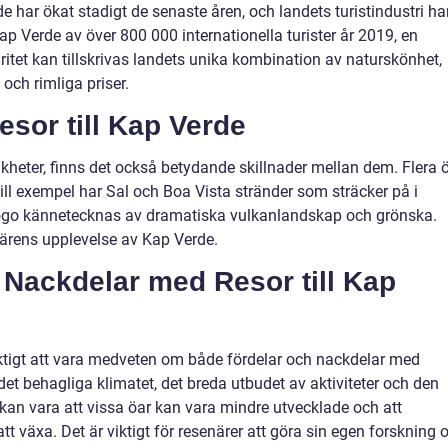
e har ökat stadigt de senaste åren, och landets turistindustri ha
Kap Verde av över 800 000 internationella turister år 2019, en
ritet kan tillskrivas landets unika kombination av naturskönhet,
och rimliga priser.
esor till Kap Verde
likheter, finns det också betydande skillnader mellan dem. Flera 
ill exempel har Sal och Boa Vista stränder som sträcker på i
ogo kännetecknas av dramatiska vulkanlandskap och grönska.
ärens upplevelse av Kap Verde.
 Nackdelar med Resor till Kap
viktigt att vara medveten om både fördelar och nackdelar med
det behagliga klimatet, det breda utbudet av aktiviteter och den
an vara att vissa öar kan vara mindre utvecklade och att
att växa. Det är viktigt för resenärer att göra sin egen forskning 