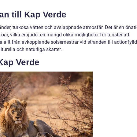
n till Kap Verde
ränder, turkosa vatten och avslappnade atmosfär. Det är en önat
ar, vilka erbjuder en mängd olika möjligheter för turister att
a allt från avkopplande solsemestrar vid stranden till actionfyll
urella och naturliga skatter.
 Kap Verde