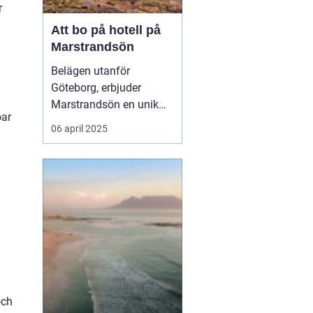
r
Att bo på hotell på
Marstrandsön
Belägen utanför
Göteborg, erbjuder
Marstrandsön en unik
öar
kombination av historia
06 april 2025
och naturskönhet, vilket
gör ön till ett populärt
resmål för turister från
hela världen. Med dess
charmiga a...
och