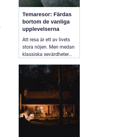
Temaresor: Färdas
bortom de vanliga
r
upplevelserna
Att resa är ett av livets
stora nöjen. Men medan
klassiska sevärdheter
och typiska resmål
lockar många, finns det
en växande skara av
resenärer som söker
något mer speciellt.
05
mars 2025