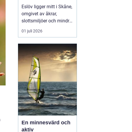
hjärtat av skåne
Eslöv ligger mitt i Skåne,
omgivet av åkrar,
slottsmiljöer och mindre
orter. Läget gör staden
01 juli 2026
till en smart bas för både
arbete och fritid. Med
tåg når du snabbt Lund,
Malmö, Helsingborg och
Köpenhamn, och med bil
tar du dig lika smidigt
vidare ut på...
a
En minnesvärd och
aktiv