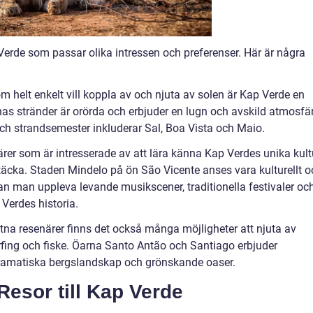
p Verde som passar olika intressen och preferenser. Här är några
m helt enkelt vill koppla av och njuta av solen är Kap Verde en
rnas stränder är orörda och erbjuder en lugn och avskild atmosfär
och strandsemester inkluderar Sal, Boa Vista och Maio.
närer som är intresserade av att lära känna Kap Verdes unika kult
ptäcka. Staden Mindelo på ön São Vicente anses vara kulturellt o
an man uppleva levande musikscener, traditionella festivaler oc
Verdes historia.
stna resenärer finns det också många möjligheter att njuta av
urfing och fiske. Öarna Santo Antão och Santiago erbjuder
amatiska bergslandskap och grönskande oaser.
Resor till Kap Verde