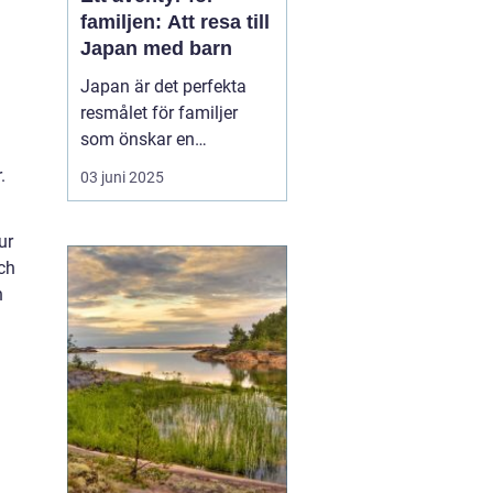
familjen: Att resa till
Japan med barn
Japan är det perfekta
resmålet för familjer
som önskar en
kombination av
.
03 juni 2025
spännande kultur,
fascinerande historia
ur
och moderna
ch
underhållningsmöjlighet
h
er. Med sitt rykte som en
säker och ren
destination erbjuder...