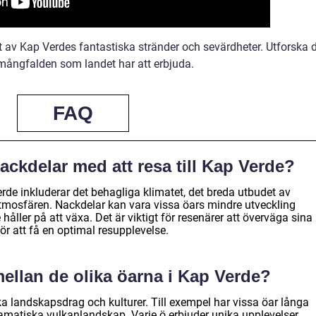
mt av Kap Verdes fantastiska stränder och sevärdheter. Utforska 
mångfalden som landet har att erbjuda.
FAQ
ackdelar med att resa till Kap Verde?
erde inkluderar det behagliga klimatet, det breda utbudet av
tmosfären. Nackdelar kan vara vissa öars mindre utveckling
 håller på att växa. Det är viktigt för resenärer att överväga sina
r att få en optimal resupplevelse.
mellan de olika öarna i Kap Verde?
ka landskapsdrag och kulturer. Till exempel har vissa öar långa
matiska vulkanlandskap. Varje ö erbjuder unika upplevelser