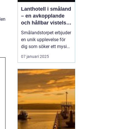
Lanthotell i småland
– en avkopplande
den
och hållbar vistelse
på smålandstorpet
Smålandstorpet erbjuder
en unik upplevelse för
dig som söker ett mysigt
lanthotell
i djupaste
07 januari 2025
Smålands skogar. Med
endast åtta bäddar är
det perfekt för en avko...