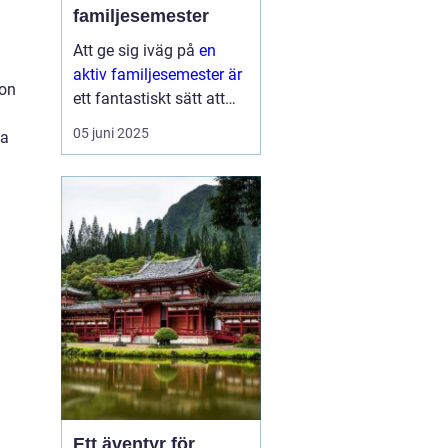
familjesemester
Att ge sig iväg på
en
aktiv familjesemester är
ion
ett fantastiskt sätt att
tillbringa tid med nära
05 juni 2025
da
och kära medan man
upptäcker nya aktiviteter
och platser. Det...
Ett äventyr för