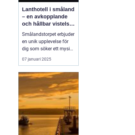
Lanthotell i småland
– en avkopplande
och hållbar vistelse
på smålandstorpet
Smålandstorpet erbjuder
en unik upplevelse för
dig som söker ett mysigt
lanthotell
i djupaste
07 januari 2025
Smålands skogar. Med
endast åtta bäddar är
det perfekt för en avko...