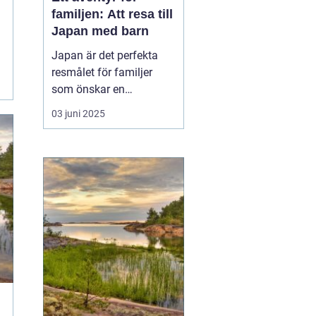
familjen: Att resa till
Japan med barn
Japan är det perfekta
resmålet för familjer
som önskar en
kombination av
03 juni 2025
spännande kultur,
fascinerande historia
och moderna
underhållningsmöjlighet
er. Med sitt rykte som en
säker och ren
destination erbjuder...