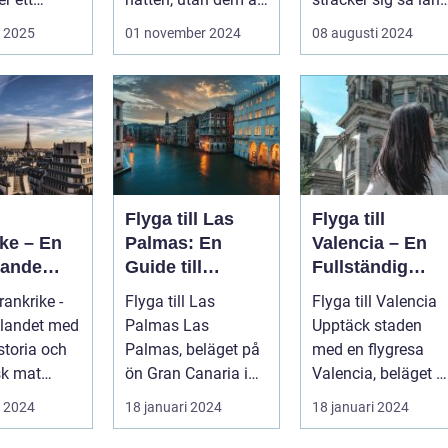
nthotell i...
ocks&...
ö...
i 2025
01 november 2024
08 augusti 2024
Flyga till Las
Flyga till
ke – En
Palmas: En
Valencia – En
pande
Guide till
Fullständig
ör
Kanarieöarnas
Guide
Frankrike -
Flyga till Las
Flyga till Valencia
rer
Pärla
 landet med
Palmas Las
Upptäck staden
istoria och
Palmas, beläget på
med en flygresa
sk mat
ön Gran Canaria i
Valencia, beläget p
 är ett land
Spanien, lockar
Spaniens östkust, ä
i 2024
18 januari 2024
18 januari 2024
årligen miljontals
en fä...
b...