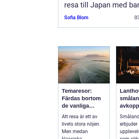
resa till Japan med ba
Sofia Blom
03
Temaresor:
Lanthot
Färdas bortom
smålan
de vanliga
avkopp
upplevelserna
och hål
Att resa är ett av
Småland
vistels
livets stora nöjen.
erbjuder
smålan
Men medan
upplevel
klassiska
som söke