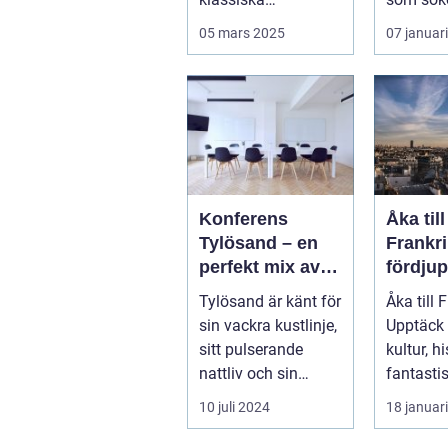
sevärdheter och
mysigt la
05 mars 2025
07 januar
typiska re...
Konferens
Åka till
Tylösand – en
Frankri
perfekt mix av
fördju
affär och nöje
guide f
Tylösand är känt för
Åka till 
resenä
sin vackra kustlinje,
Upptäck
sitt pulserande
kultur, h
nattliv och sin
fantasti
unika...
Frankrike
10 juli 2024
18 januar
s...