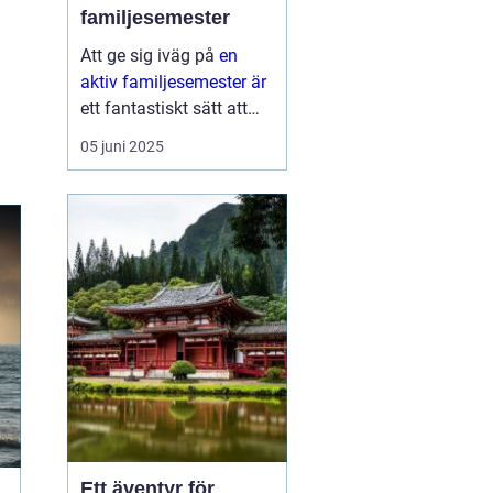
familjesemester
Att ge sig iväg på
en
aktiv familjesemester är
ett fantastiskt sätt att
tillbringa tid med nära
05 juni 2025
och kära medan man
upptäcker nya aktiviteter
och platser. Det...
Ett äventyr för