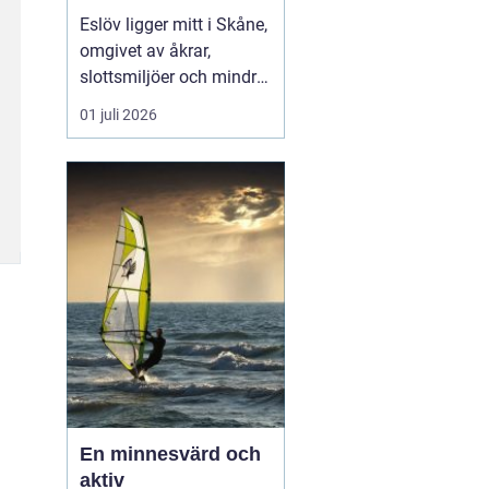
hjärtat av skåne
Eslöv ligger mitt i Skåne,
omgivet av åkrar,
slottsmiljöer och mindre
orter. Läget gör staden
01 juli 2026
till en smart bas för både
arbete och fritid. Med
tåg når du snabbt Lund,
Malmö, Helsingborg och
Köpenhamn, och med bil
tar du dig lika smidigt
vidare ut på...
En minnesvärd och
aktiv