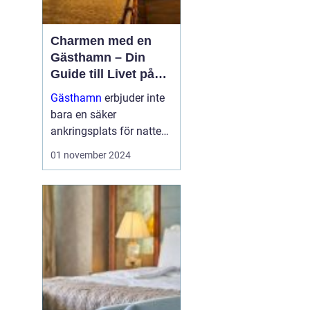
Charmen med en
Gästhamn – Din
Guide till Livet på
Bryggan
Gästhamn
erbjuder inte
bara en säker
ankringsplats för natten,
utan dem är också en
01 november 2024
dörröppnare till nya
äventyr, vackra ...