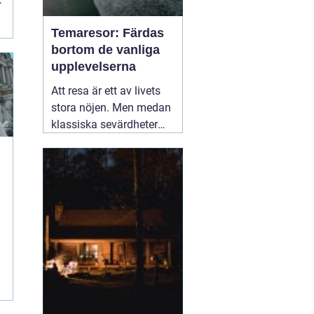
Temaresor: Färdas
bortom de vanliga
upplevelserna
Att resa är ett av livets
stora nöjen. Men medan
klassiska sevärdheter
och typiska resmål
lockar många, finns det
en växande skara av
resenärer som söker
något mer speciellt.
05
mars 2025
å
r