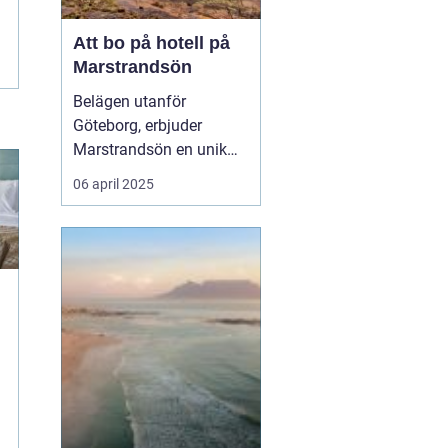
Att bo på hotell på
Marstrandsön
Belägen utanför
Göteborg, erbjuder
Marstrandsön en unik
kombination av historia
06 april 2025
och naturskönhet, vilket
gör ön till ett populärt
resmål för turister från
hela världen. Med dess
charmiga a...
t