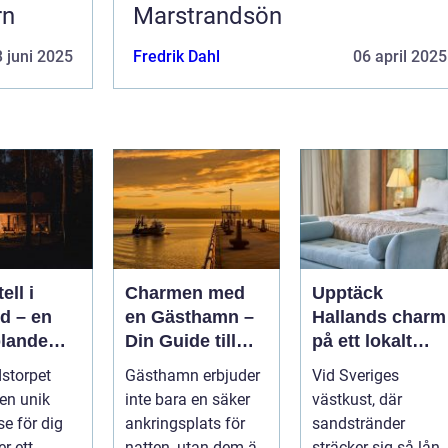
rn
Marstrandsön
 juni 2025
Fredrik Dahl
06 april 2025
ell i
Charmen med
Upptäck
d – en
en Gästhamn –
Hallands charm
lande
Din Guide till
på ett lokalt
lbar
Livet på
hotell
storpet
Gästhamn erbjuder
Vid Sveriges
e på
Bryggan
 en unik
inte bara en säker
västkust, där
dstorpet
se för dig
ankringsplats för
sandstränder
r ett
natten, utan dem är
sträcker sig så lång