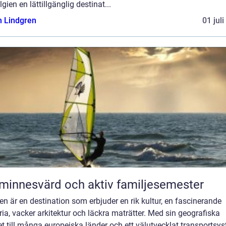
lgien en lättillgänglig destinat...
n Lindgren
01 jul
minnesvärd och aktiv familjesemester
en är en destination som erbjuder en rik kultur, en fascinerande
ria, vacker arkitektur och läckra maträtter. Med sin geografiska
t till många europeiska länder och ett välutvecklat transportsy