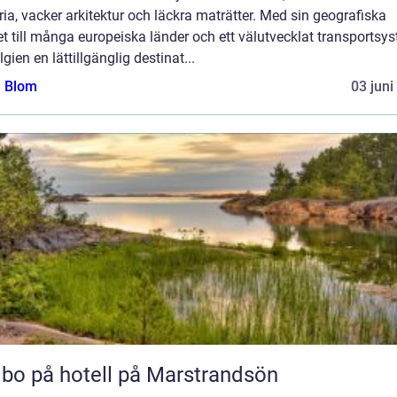
ria, vacker arkitektur och läckra maträtter. Med sin geografiska
t till många europeiska länder och ett välutvecklat transportsy
lgien en lättillgänglig destinat...
a Blom
03 juni
 bo på hotell på Marstrandsön