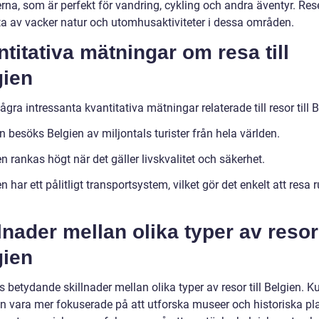
rna, som är perfekt för vandring, cykling och andra äventyr. Res
ta av vacker natur och utomhusaktiviteter i dessa områden.
titativa mätningar om resa till
gien
ågra intressanta kvantitativa mätningar relaterade till resor till B
n besöks Belgien av miljontals turister från hela världen.
n rankas högt när det gäller livskvalitet och säkerhet.
n har ett pålitligt transportsystem, vilket gör det enkelt att resa r
lnader mellan olika typer av resor 
gien
s betydande skillnader mellan olika typer av resor till Belgien. Ku
an vara mer fokuserade på att utforska museer och historiska pla