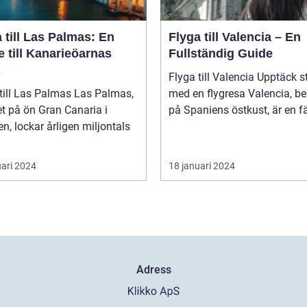
 till Las Palmas: En
Flyga till Valencia – En
 till Kanarieöarnas
Fullständig Guide
Flyga till Valencia Upptäck staden
l Las Palmas Las Palmas,
med en flygresa Valencia, beläget
t på ön Gran Canaria i
på Spaniens östkust, är en fä
n, lockar årligen miljontals
uari 2024
18 januari 2024
Adress