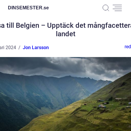
DINSEMESTER.
se
a till Belgien – Upptäck det mångfacette
landet
red
ari 2024
Jon Larsson