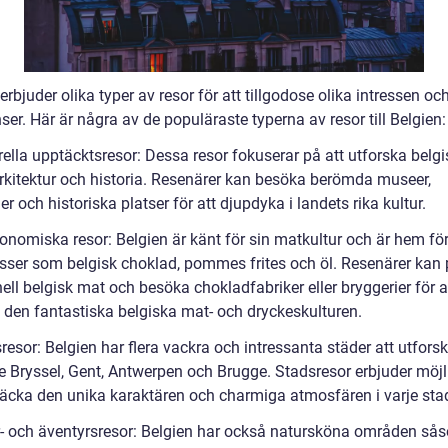
erbjuder olika typer av resor för att tillgodose olika intressen oc
ser. Här är några av de populäraste typerna av resor till Belgien:
rella upptäcktsresor: Dessa resor fokuserar på att utforska belgi
arkitektur och historia. Resenärer kan besöka berömda museer,
er och historiska platser för att djupdyka i landets rika kultur.
ronomiska resor: Belgien är känt för sin matkultur och är hem fö
esser som belgisk choklad, pommes frites och öl. Resenärer kan
nell belgisk mat och besöka chokladfabriker eller bryggerier för a
 den fantastiska belgiska mat- och dryckeskulturen.
resor: Belgien har flera vackra och intressanta städer att utforsk
ve Bryssel, Gent, Antwerpen och Brugge. Stadsresor erbjuder möjl
täcka den unika karaktären och charmiga atmosfären i varje sta
r- och äventyrsresor: Belgien har också natursköna områden så