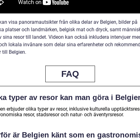
an visa panoramautsikter från olika delar av Belgien, bilder på
ska platser och landmärken, belgisk mat och dryck, samt männi
v sina resor till landet. Videon kan också inkludera intervjuer me
r och lokala invånare som delar sina erfarenheter och rekommen
 till Belgien.
FAQ
ka typer av resor kan man göra i Belgie
en erbjuder olika typer av resor, inklusive kulturella upptäcktsres
ronomiska resor, stadsresor och natur- och äventyrsresor.
rför är Belgien känt som en gastronomi