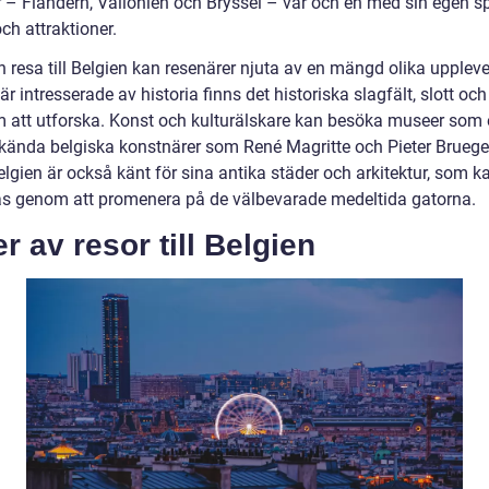
r – Flandern, Vallonien och Bryssel – var och en med sin egen sp
ch attraktioner.
 resa till Belgien kan resenärer njuta av en mängd olika uppleve
r intresserade av historia finns det historiska slagfält, slott och
att utforska. Konst och kulturälskare kan besöka museer som 
 kända belgiska konstnärer som René Magritte och Pieter Bruege
elgien är också känt för sina antika städer och arkitektur, som k
s genom att promenera på de välbevarade medeltida gatorna.
r av resor till Belgien