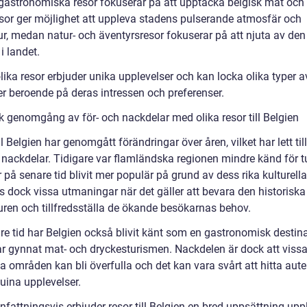
astronomiska resor fokuserar på att upptäcka belgisk mat och 
sor ger möjlighet att uppleva stadens pulserande atmosfär och
ur, medan natur- och äventyrsresor fokuserar på att njuta av den
i landet.
ika resor erbjuder unika upplevelser och kan locka olika typer a
er beroende på deras intressen och preferenser.
sk genomgång av för- och nackdelar med olika resor till Belgien
ll Belgien har genomgått förändringar över åren, vilket har lett til
 nackdelar. Tidigare var flamländska regionen mindre känd för tu
på senare tid blivit mer populär på grund av dess rika kulturella
s dock vissa utmaningar när det gäller att bevara den historiska
turen och tillfredsställa de ökande besökarnas behov.
re tid har Belgien också blivit känt som en gastronomisk destina
har gynnat mat- och dryckesturismen. Nackdelen är dock att viss
ka områden kan bli överfulla och det kan vara svårt att hitta aut
uina upplevelser.
attningsvis erbjuder resor till Belgien en bred uppsättning upp