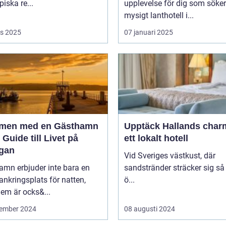
piska re...
upplevelse för dig som söker
mysigt lanthotell i...
s 2025
07 januari 2025
men med en Gästhamn
Upptäck Hallands char
 Guide till Livet på
ett lokalt hotell
gan
Vid Sveriges västkust, där
amn erbjuder inte bara en
sandstränder sträcker sig så
ankringsplats för natten,
ö...
em är ocks&...
ember 2024
08 augusti 2024