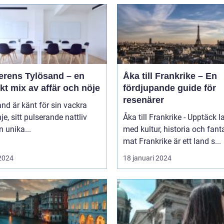
erens Tylösand – en
Åka till Frankrike – En
kt mix av affär och nöje
fördjupande guide för
resenärer
nd är känt för sin vackra
nje, sitt pulserande nattliv
Åka till Frankrike - Upptäck l
n unika...
med kultur, historia och fant
mat Frankrike är ett land s...
 2024
18 januari 2024