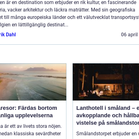
en är en destination som erbjuder en rik kultur, en fascinerande
ria, vacker arkitektur och läckra maträtter. Med sin geografiska
t till många europeiska länder och ett välutvecklat transportsy
lgien en lättillgänglig destinat...
rik Dahl
06 april
resor: Färdas bortom
Lanthotell i småland – 
anliga upplevelserna
avkopplande och hållba
vistelse på smålandsto
sa är ett av livets stora nöjen.
edan klassiska sevärdheter
Smålandstorpet erbjuder en 