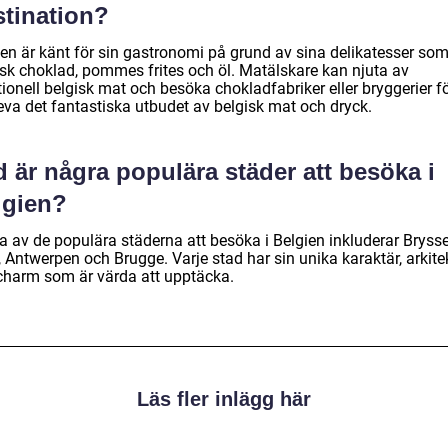
stination?
ien är känt för sin gastronomi på grund av sina delikatesser so
isk choklad, pommes frites och öl. Matälskare kan njuta av
tionell belgisk mat och besöka chokladfabriker eller bryggerier fö
eva det fantastiska utbudet av belgisk mat och dryck.
 är några populära städer att besöka i
lgien?
a av de populära städerna att besöka i Belgien inkluderar Brysse
 Antwerpen och Brugge. Varje stad har sin unika karaktär, arkite
charm som är värda att upptäcka.
Läs fler inlägg här