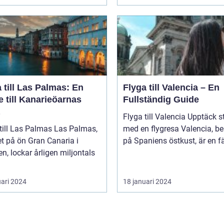
 till Las Palmas: En
Flyga till Valencia – En
 till Kanarieöarnas
Fullständig Guide
Flyga till Valencia Upptäck staden
l Las Palmas Las Palmas,
med en flygresa Valencia, beläget
t på ön Gran Canaria i
på Spaniens östkust, är en fä
n, lockar årligen miljontals
uari 2024
18 januari 2024