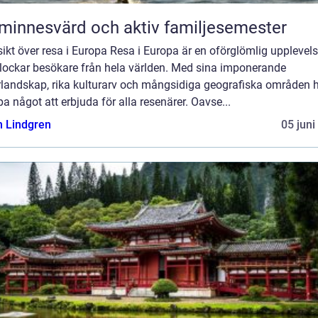
minnesvärd och aktiv familjesemester
ikt över resa i Europa Resa i Europa är en oförglömlig upplevel
lockar besökare från hela världen. Med sina imponerande
rlandskap, rika kulturarv och mångsidiga geografiska områden 
a något att erbjuda för alla resenärer. Oavse...
n Lindgren
05 juni