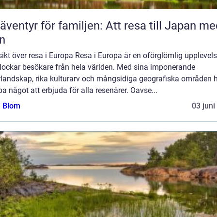
 äventyr för familjen: Att resa till Japan m
n
ikt över resa i Europa Resa i Europa är en oförglömlig upplevel
lockar besökare från hela världen. Med sina imponerande
rlandskap, rika kulturarv och mångsidiga geografiska områden 
a något att erbjuda för alla resenärer. Oavse...
a Blom
03 juni