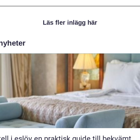
Läs fler inlägg här
 nyheter
löv en praktisk guide till bekvämt