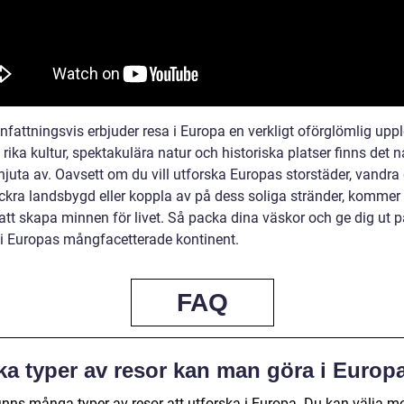
attningsvis erbjuder resa i Europa en verkligt oförglömlig uppl
rika kultur, spektakulära natur och historiska platser finns det n
 njuta av. Oavsett om du vill utforska Europas storstäder, vandr
ckra landsbygd eller koppla av på dess soliga stränder, kommer 
att skapa minnen för livet. Så packa dina väskor och ge dig ut p
 i Europas mångfacetterade kontinent.
FAQ
lka typer av resor kan man göra i Europ
finns många typer av resor att utforska i Europa. Du kan välja m