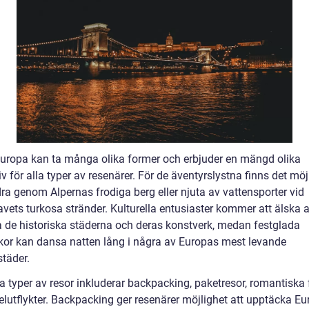
Europa kan ta många olika former och erbjuder en mängd olika
iv för alla typer av resenärer. För de äventyrslystna finns det möj
ra genom Alpernas frodiga berg eller njuta av vattensporter vid
vets turkosa stränder. Kulturella entusiaster kommer att älska a
a de historiska städerna och deras konstverk, medan festglada
or kan dansa natten lång i några av Europas mest levande
städer.
 typer av resor inkluderar backpacking, paketresor, romantiska f
elutflykter. Backpacking ger resenärer möjlighet att upptäcka E