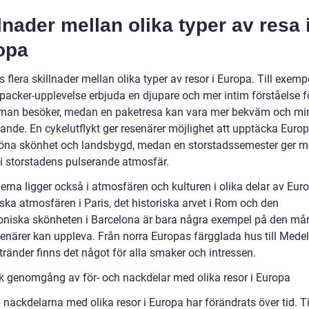
lnader mellan olika typer av resa 
opa
s flera skillnader mellan olika typer av resor i Europa. Till exemp
packer-upplevelse erbjuda en djupare och mer intim förståelse f
 man besöker, medan en paketresa kan vara mer bekväm och mi
vande. En cykelutflykt ger resenärer möjlighet att upptäcka Euro
öna skönhet och landsbygd, medan en storstadssemester ger mö
 i storstadens pulserande atmosfär.
erna ligger också i atmosfären och kulturen i olika delar av Eur
ska atmosfären i Paris, det historiska arvet i Rom och den
toniska skönheten i Barcelona är bara några exempel på den må
enärer kan uppleva. Från norra Europas färgglada hus till Mede
tränder finns det något för alla smaker och intressen.
sk genomgång av för- och nackdelar med olika resor i Europa
 nackdelarna med olika resor i Europa har förändrats över tid. T