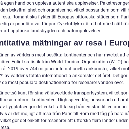
på egen hand och uppleva autentiska upplevelser. Paketresor ger
idan bekvämlighet och organisering, vilket passar dem som vill 
i resa. Romantiska flykter till Europas pittoreska städer som Pari
dig är populära val för par. Cykelutflykter är ett utmärkt sätt för
er att upptäcka landsbygden och naturupplevelser.
titativa mätningar av resa i Eur
är en av världens mest besökta kontinenter och har mycket att 
enärer. Enligt statistik från World Tourism Organization (WTO) h
a år 2019 över 744 miljoner internationella ankomster, vilket mo
% av världens totala internationella ankomster det året. Det gör
av de mest populära destinationerna för resenärer världen över.
r också känt för sina välutvecklade transportsystem, vilket gör 
att resa runtom i kontinenten. High-speed tåg, bussar och ett om
av flygplatser gör det enkelt att ta sig från en stad till en annan.
is är det möjligt att resa från Paris till Rom med tåg på bara n
vilket gör det enkelt för resenärer att utforska flera länder under
resa.