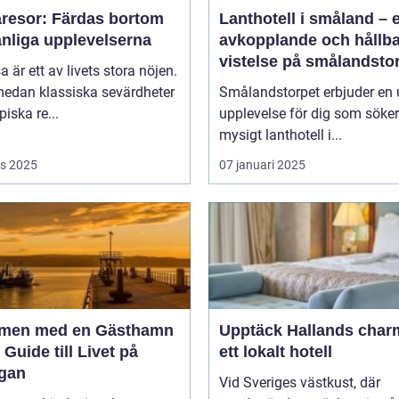
resor: Färdas bortom
Lanthotell i småland – 
anliga upplevelserna
avkopplande och hållba
vistelse på smålandsto
sa är ett av livets stora nöjen.
edan klassiska sevärdheter
Smålandstorpet erbjuder en 
piska re...
upplevelse för dig som söker
mysigt lanthotell i...
s 2025
07 januari 2025
men med en Gästhamn
Upptäck Hallands char
 Guide till Livet på
ett lokalt hotell
gan
Vid Sveriges västkust, där