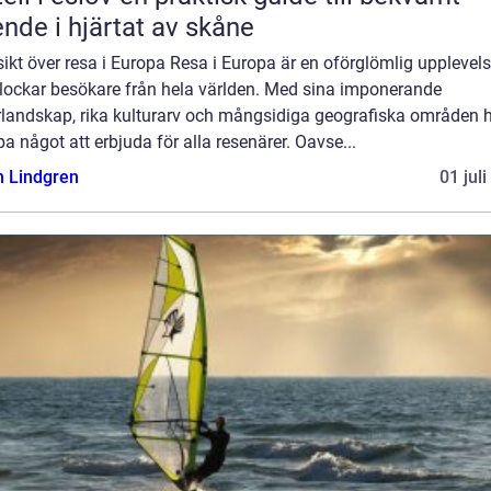
nde i hjärtat av skåne
ikt över resa i Europa Resa i Europa är en oförglömlig upplevel
lockar besökare från hela världen. Med sina imponerande
rlandskap, rika kulturarv och mångsidiga geografiska områden 
a något att erbjuda för alla resenärer. Oavse...
n Lindgren
01 jul