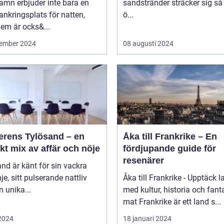
amn erbjuder inte bara en
sandstränder sträcker sig så
ankringsplats för natten,
ö...
em är ocks&...
ember 2024
08 augusti 2024
erens Tylösand – en
Åka till Frankrike – En
kt mix av affär och nöje
fördjupande guide för
resenärer
nd är känt för sin vackra
nje, sitt pulserande nattliv
Åka till Frankrike - Upptäck l
n unika...
med kultur, historia och fant
mat Frankrike är ett land s...
 2024
18 januari 2024