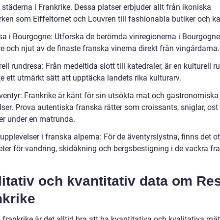
städerna i Frankrike. Dessa platser erbjuder allt från ikoniska
ken som Eiffeltornet och Louvren till fashionabla butiker och ka
esa i Bourgogne: Utforska de berömda vinregionerna i Bourgogn
 och njut av de finaste franska vinerna direkt från vingårdarna.
rell rundresa: Från medeltida slott till katedraler, är en kulturell r
e ett utmärkt sätt att upptäcka landets rika kulturarv.
ventyr: Frankrike är känt för sin utsökta mat och gastronomiska
ser. Prova autentiska franska rätter som croissants, sniglar, ost
er under en matrunda.
upplevelser i franska alperna: För de äventyrslystna, finns det o
eter för vandring, skidåkning och bergsbestigning i de vackra fr
.
itativ och kvantitativ data om Re
nkrike
 frankrike är det alltid bra att ha kvantitativa och kvalitativa mä