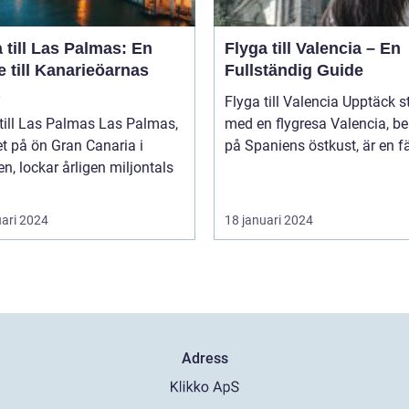
 till Las Palmas: En
Flyga till Valencia – En
 till Kanarieöarnas
Fullständig Guide
Flyga till Valencia Upptäck staden
l Las Palmas Las Palmas,
med en flygresa Valencia, beläget
t på ön Gran Canaria i
på Spaniens östkust, är en fä
n, lockar årligen miljontals
uari 2024
18 januari 2024
Adress