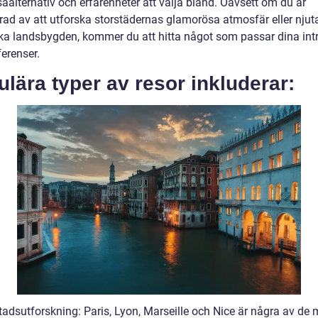
saalternativ och erfarenheter att välja bland. Oavsett om du är
erad av att utforska storstädernas glamorösa atmosfär eller njut
ska landsbygden, kommer du att hitta något som passar dina int
erenser.
lära typer av resor inkluderar:
tadsutforskning: Paris, Lyon, Marseille och Nice är några av de 