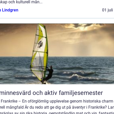
kap och kulturell mån...
n Lindgren
01 jul
minnesvärd och aktiv familjesemester
 Frankrike – En oförglömlig upplevelse genom historiska charm
rell mångfald Är du redo att ge dig ut på äventyr i Frankrike? La
räglas av sin rika historia, oemotståndlig mat och vin, fantasti