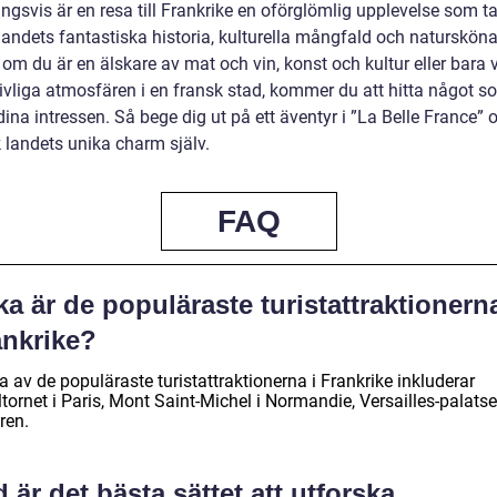
ngsvis är en resa till Frankrike en oförglömlig upplevelse som ta
andets fantastiska historia, kulturella mångfald och natursköna 
om du är en älskare av mat och vin, konst och kultur eller bara vi
livliga atmosfären i en fransk stad, kommer du att hitta något s
ina intressen. Så bege dig ut på ett äventyr i ”La Belle France” 
 landets unika charm själv.
FAQ
ka är de populäraste turistattraktionerna
ankrike?
 av de populäraste turistattraktionerna i Frankrike inkluderar
ltornet i Paris, Mont Saint-Michel i Normandie, Versailles-palats
ren.
 är det bästa sättet att utforska