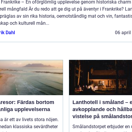
 Frankrike – En oförglömlig upplevelse genom historiska charm
rell mångfald Är du redo att ge dig ut på äventyr i Frankrike? La
räglas av sin rika historia, oemotståndlig mat och vin, fantasti
kap och kulturell mån...
rik Dahl
06 april
resor: Färdas bortom
Lanthotell i småland – 
anliga upplevelserna
avkopplande och hållba
vistelse på smålandsto
sa är ett av livets stora nöjen.
edan klassiska sevärdheter
Smålandstorpet erbjuder en 