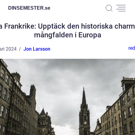
DINSEMESTER.
se
 Frankrike: Upptäck den historiska char
mångfalden i Europa
red
ari 2024
Jon Larsson