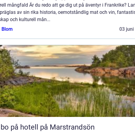
rell mångfald Är du redo att ge dig ut på äventyr i Frankrike? La
räglas av sin rika historia, oemotståndlig mat och vin, fantasti
kap och kulturell mån...
a Blom
03 juni
 bo på hotell på Marstrandsön