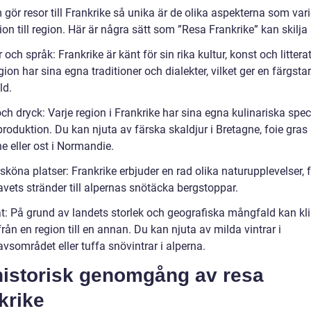
gör resor till Frankrike så unika är de olika aspekterna som vari
ion till region. Här är några sätt som ”Resa Frankrike” kan skilja 
r och språk: Frankrike är känt för sin rika kultur, konst och litterat
gion har sina egna traditioner och dialekter, vilket ger en färgsta
ld.
ch dryck: Varje region i Frankrike har sina egna kulinariska speci
roduktion. Du kan njuta av färska skaldjur i Bretagne, foie gras 
e eller ost i Normandie.
sköna platser: Frankrike erbjuder en rad olika naturupplevelser, 
vets stränder till alpernas snötäcka bergstoppar.
at: På grund av landets storlek och geografiska mångfald kan kl
från en region till en annan. Du kan njuta av milda vintrar i
vsområdet eller tuffa snövintrar i alperna.
historisk genomgång av resa
krike