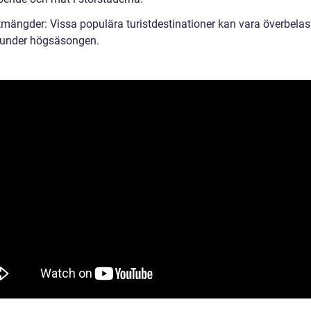
stmängder: Vissa populära turistdestinationer kan vara överbelas
t under högsäsongen.