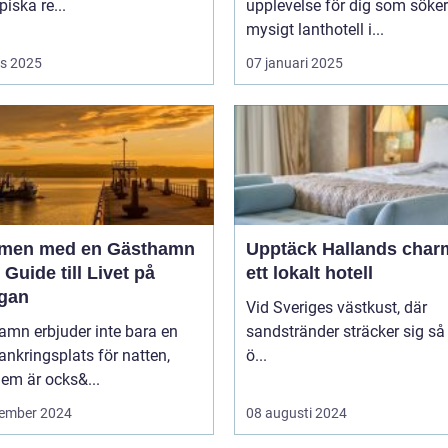
piska re...
upplevelse för dig som söker
mysigt lanthotell i...
s 2025
07 januari 2025
men med en Gästhamn
Upptäck Hallands char
 Guide till Livet på
ett lokalt hotell
gan
Vid Sveriges västkust, där
amn erbjuder inte bara en
sandstränder sträcker sig så
ankringsplats för natten,
ö...
em är ocks&...
ember 2024
08 augusti 2024