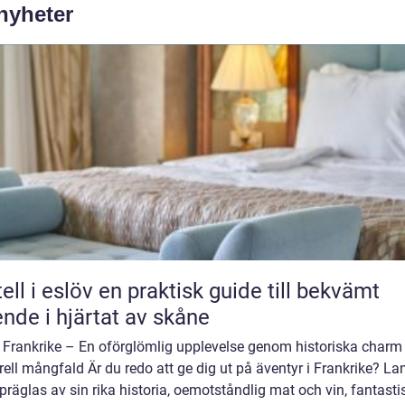
 nyheter
löv en praktisk guide till bekvämt
nde i hjärtat av skåne
 Frankrike – En oförglömlig upplevelse genom historiska charm
rell mångfald Är du redo att ge dig ut på äventyr i Frankrike? La
räglas av sin rika historia, oemotståndlig mat och vin, fantasti