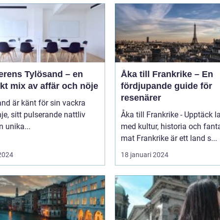
erens Tylösand – en
Åka till Frankrike – En
kt mix av affär och nöje
fördjupande guide för
resenärer
nd är känt för sin vackra
nje, sitt pulserande nattliv
Åka till Frankrike - Upptäck l
n unika...
med kultur, historia och fant
mat Frankrike är ett land s...
 2024
18 januari 2024