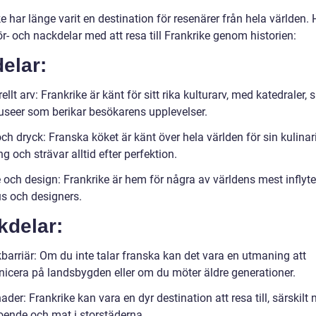
e har länge varit en destination för resenärer från hela världen. 
r- och nackdelar med att resa till Frankrike genom historien:
elar:
rellt arv: Frankrike är känt för sitt rika kulturarv, med katedraler, 
seer som berikar besökarens upplevelser.
ch dryck: Franska köket är känt över hela världen för sin kulinar
 och strävar alltid efter perfektion.
 och design: Frankrike är hem för några av världens mest inflyte
 och designers.
kdelar:
barriär: Om du inte talar franska kan det vara en utmaning att
cera på landsbygden eller om du möter äldre generationer.
ader: Frankrike kan vara en dyr destination att resa till, särskilt 
boende och mat i storstäderna.