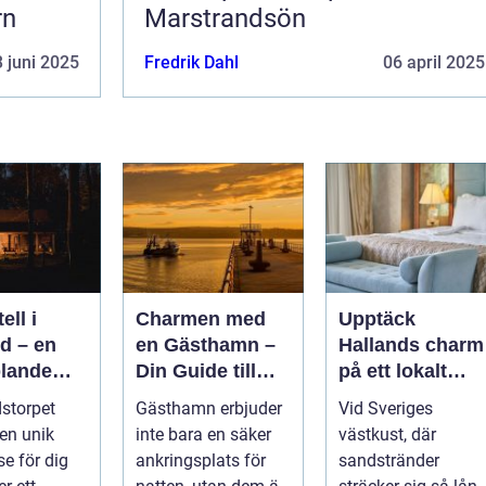
rn
Marstrandsön
 juni 2025
Fredrik Dahl
06 april 2025
ell i
Charmen med
Upptäck
d – en
en Gästhamn –
Hallands charm
lande
Din Guide till
på ett lokalt
lbar
Livet på
hotell
storpet
Gästhamn erbjuder
Vid Sveriges
e på
Bryggan
 en unik
inte bara en säker
västkust, där
dstorpet
se för dig
ankringsplats för
sandstränder