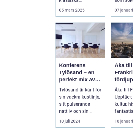
klassiska
som söke
sevärdheter och
mysigt la
05 mars 2025
07 januar
typiska re...
Konferens
Åka till
Tylösand – en
Frankri
perfekt mix av
fördju
affär och nöje
guide f
Tylösand är känt för
Åka till 
resenä
sin vackra kustlinje,
Upptäck
sitt pulserande
kultur, h
nattliv och sin
fantasti
unika...
Frankrike
10 juli 2024
18 januar
s...