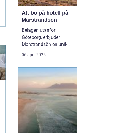
Att bo på hotell på
Marstrandsön
Belägen utanför
Göteborg, erbjuder
Marstrandsön en unik
kombination av historia
06 april 2025
och naturskönhet, vilket
gör ön till ett populärt
resmål för turister från
hela världen. Med dess
charmiga a...