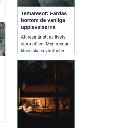
t
Temaresor: Färdas
bortom de vanliga
upplevelserna
Att resa är ett av livets
stora nöjen. Men medan
klassiska sevärdheter
och typiska resmål
lockar många, finns det
en växande skara av
resenärer som söker
något mer speciellt.
05
mars 2025
å
r