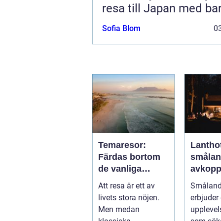
resa till Japan med ba
Sofia Blom
03
Temaresor:
Lanthot
Färdas bortom
smålan
de vanliga
avkopp
upplevelserna
och hål
Att resa är ett av
Småland
vistels
livets stora nöjen.
erbjuder
smålan
Men medan
upplevel