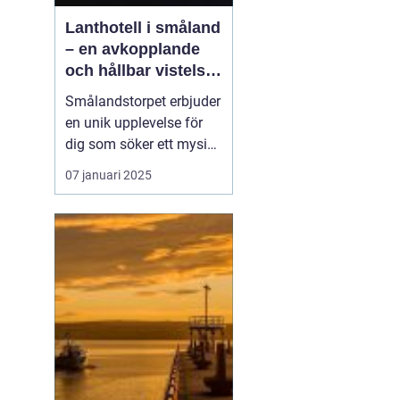
Lanthotell i småland
– en avkopplande
och hållbar vistelse
på smålandstorpet
Smålandstorpet erbjuder
en unik upplevelse för
dig som söker ett mysigt
lanthotell
i djupaste
07 januari 2025
Smålands skogar. Med
endast åtta bäddar är
det perfekt för en avko...