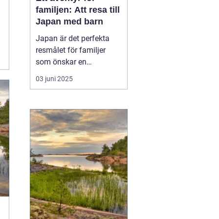
familjen: Att resa till
Japan med barn
Japan är det perfekta
resmålet för familjer
som önskar en
kombination av
03 juni 2025
spännande kultur,
fascinerande historia
och moderna
underhållningsmöjlighet
er. Med sitt rykte som en
säker och ren
destination erbjuder...