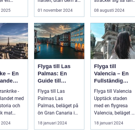
r ett
natten, utan dem är
sträcker sig så lång
nthotell i...
ocks&...
ö...
i 2025
01 november 2024
08 augusti 2024
Flyga till Las
Flyga till
ke – En
Palmas: En
Valencia – En
pande
Guide till
Fullständig
ör
Kanarieöarnas
Guide
Frankrike -
Flyga till Las
Flyga till Valencia
rer
Pärla
 landet med
Palmas Las
Upptäck staden
istoria och
Palmas, beläget på
med en flygresa
sk mat
ön Gran Canaria i
Valencia, beläget p
 är ett land
Spanien, lockar
Spaniens östkust, ä
i 2024
18 januari 2024
18 januari 2024
årligen miljontals
en fä...
b...