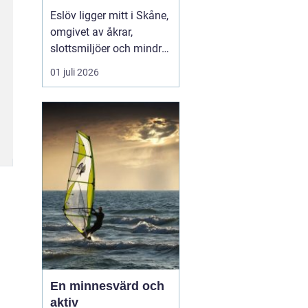
hjärtat av skåne
Eslöv ligger mitt i Skåne,
omgivet av åkrar,
slottsmiljöer och mindre
orter. Läget gör staden
01 juli 2026
till en smart bas för både
arbete och fritid. Med
tåg når du snabbt Lund,
Malmö, Helsingborg och
Köpenhamn, och med bil
tar du dig lika smidigt
vidare ut på...
En minnesvärd och
aktiv