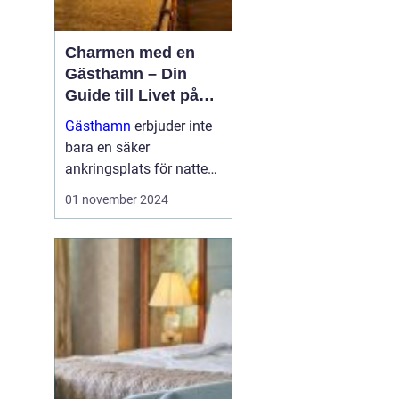
Charmen med en
Gästhamn – Din
Guide till Livet på
Bryggan
Gästhamn
erbjuder inte
bara en säker
ankringsplats för natten,
utan dem är också en
01 november 2024
dörröppnare till nya
äventyr, vackra ...