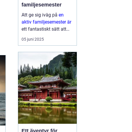
familjesemester
Att ge sig iväg på
en
aktiv familjesemester är
ett fantastiskt sätt att
tillbringa tid med nära
05 juni 2025
och kära medan man
upptäcker nya aktiviteter
och platser. Det...
Ett äventyr för