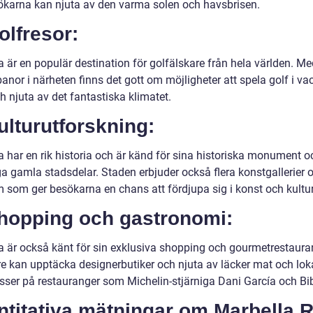
ökarna kan njuta av den varma solen och havsbrisen.
olfresor:
 är en populär destination för golfälskare från hela världen. Me
anor i närheten finns det gott om möjligheter att spela golf i va
h njuta av det fantastiska klimatet.
ulturutforskning:
a har en rik historia och är känd för sina historiska monument o
a gamla stadsdelar. Staden erbjuder också flera konstgallerier 
som ger besökarna en chans att fördjupa sig i konst och kultur
Shopping och gastronomi:
a är också känt för sin exklusiva shopping och gourmetrestaura
e kan upptäcka designerbutiker och njuta av läcker mat och lok
esser på restauranger som Michelin-stjärniga Dani García och Bi
ntitativa mätningar om Marbella 