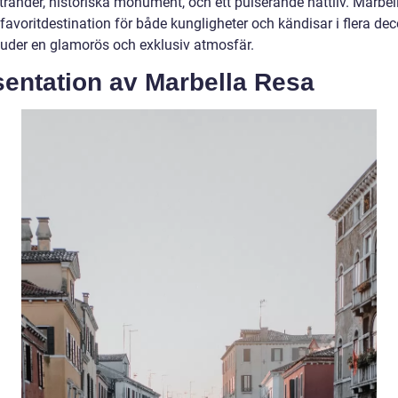
tränder, historiska monument, och ett pulserande nattliv. Marbel
 favoritdestination för både kungligheter och kändisar i flera de
juder en glamorös och exklusiv atmosfär.
sentation av Marbella Resa