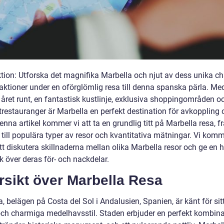
ktion: Utforska det magnifika Marbella och njut av dess unika c
raktioner under en oförglömlig resa till denna spanska pärla. Me
 året runt, en fantastisk kustlinje, exklusiva shoppingområden o
restauranger är Marbella en perfekt destination för avkoppling 
denna artikel kommer vi att ta en grundlig titt på Marbella resa, f
 till populära typer av resor och kvantitativa mätningar. Vi kom
t diskutera skillnaderna mellan olika Marbella resor och ge en h
k över deras för- och nackdelar.
rsikt över Marbella Resa
, belägen på Costa del Sol i Andalusien, Spanien, är känt för sit
och charmiga medelhavsstil. Staden erbjuder en perfekt kombina