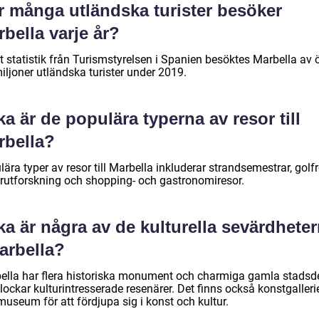
r många utländska turister besöker
bella varje år?
t statistik från Turismstyrelsen i Spanien besöktes Marbella av 
iljoner utländska turister under 2019.
ka är de populära typerna av resor till
rbella?
ära typer av resor till Marbella inkluderar strandsemestrar, golfr
urutforskning och shopping- och gastronomiresor.
ka är några av de kulturella sevärdhete
arbella?
ella har flera historiska monument och charmiga gamla stadsd
ockar kulturintresserade resenärer. Det finns också konstgalleri
useum för att fördjupa sig i konst och kultur.