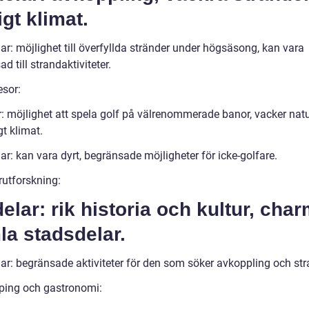
igt klimat.
r: möjlighet till överfyllda stränder under högsäsong, kan vara
d till strandaktiviteter.
esor:
r: möjlighet att spela golf på välrenommerade banor, vacker natu
t klimat.
r: kan vara dyrt, begränsade möjligheter för icke-golfare.
rutforskning:
elar: rik historia och kultur, cha
a stadsdelar.
ar: begränsade aktiviteter för den som söker avkoppling och stra
ping och gastronomi: