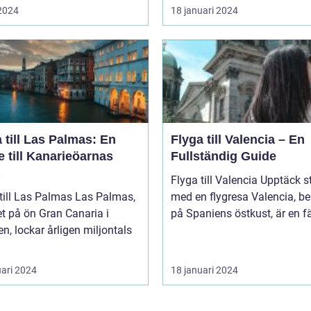
 2024
18 januari 2024
 till Las Palmas: En
Flyga till Valencia – En
 till Kanarieöarnas
Fullständig Guide
Flyga till Valencia Upptäck staden
l Las Palmas Las Palmas,
med en flygresa Valencia, beläget
t på ön Gran Canaria i
på Spaniens östkust, är en fä
n, lockar årligen miljontals
uari 2024
18 januari 2024