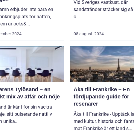
Vid Sveriges västkust, där
amn erbjuder inte bara en
sandstränder sträcker sig så
ankringsplats för natten,
ö...
em är ocks&...
ember 2024
08 augusti 2024
erens Tylösand – en
Åka till Frankrike – En
kt mix av affär och nöje
fördjupande guide för
resenärer
nd är känt för sin vackra
nje, sitt pulserande nattliv
Åka till Frankrike - Upptäck l
n unika...
med kultur, historia och fant
mat Frankrike är ett land s...