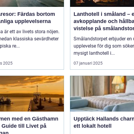
resor: Färdas bortom
Lanthotell i småland – 
anliga upplevelserna
avkopplande och hållba
vistelse på smålandsto
sa är ett av livets stora nöjen.
edan klassiska sevärdheter
Smålandstorpet erbjuder en 
piska re...
upplevelse för dig som söker
mysigt lanthotell i...
s 2025
07 januari 2025
men med en Gästhamn
Upptäck Hallands char
 Guide till Livet på
ett lokalt hotell
gan