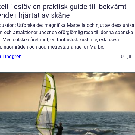
löv en praktisk guide till bekvämt
nde i hjärtat av skåne
duktion: Utforska det magnifika Marbella och njut av dess unika
 och attraktioner under en oförglömlig resa till denna spanska
. Med solsken året runt, en fantastisk kustlinje, exklusiva
pingområden och gourmetrestauranger är Marbe...
n Lindgren
01 jul