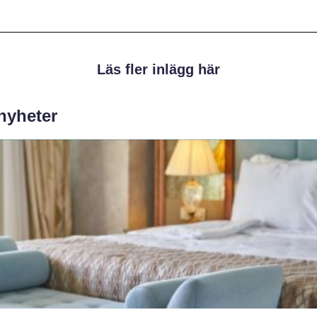
Läs fler inlägg här
 nyheter