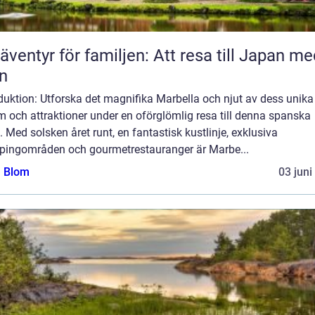
 äventyr för familjen: Att resa till Japan m
n
duktion: Utforska det magnifika Marbella och njut av dess unika
 och attraktioner under en oförglömlig resa till denna spanska
. Med solsken året runt, en fantastisk kustlinje, exklusiva
pingområden och gourmetrestauranger är Marbe...
a Blom
03 juni