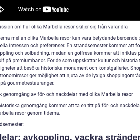
ssion om hur olika Marbella resor skiljer sig från varandra
derna mellan olika Marbella resor kan vara betydande beroende 
uella intressen och preferenser. En strandsemester kommer att f
ppling och solbadning, medan en golfresa kommer att inriktas p
olf på premiumbanor. För de som uppskattar kultur och historia 
ligheter att besöka historiska monument och konstgallerier. Sho
tronomiresor ger möjlighet att njuta av de lyxiga shoppingomr
 på gourmetrestauranger.
sk genomgång av för- och nackdelar med olika Marbella resor
istoriska genomgång kommer att ta en titt på för- och nackdel
arbella resor genom tiderna.
ndsemester:
elar: avkoppling, vackra stränder