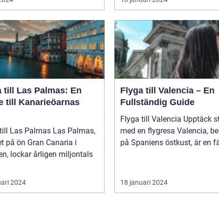
 till Las Palmas: En
Flyga till Valencia – En
 till Kanarieöarnas
Fullständig Guide
Flyga till Valencia Upptäck staden
l Las Palmas Las Palmas,
med en flygresa Valencia, beläget
t på ön Gran Canaria i
på Spaniens östkust, är en fä
n, lockar årligen miljontals
uari 2024
18 januari 2024