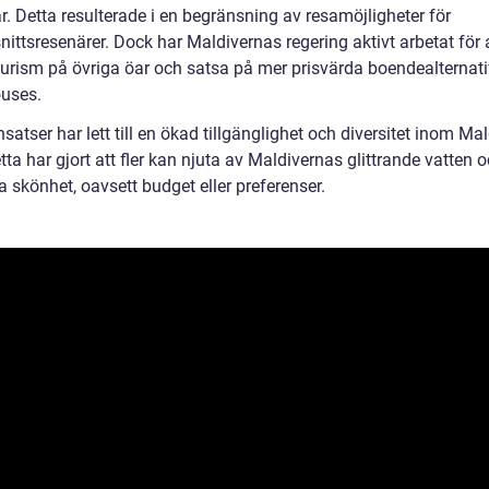
r. Detta resulterade i en begränsning av resamöjligheter för
ittsresenärer. Dock har Maldivernas regering aktivt arbetat för 
turism på övriga öar och satsa på mer prisvärda boendealternat
uses.
satser har lett till en ökad tillgänglighet och diversitet inom Ma
tta har gjort att fler kan njuta av Maldivernas glittrande vatten 
a skönhet, oavsett budget eller preferenser.