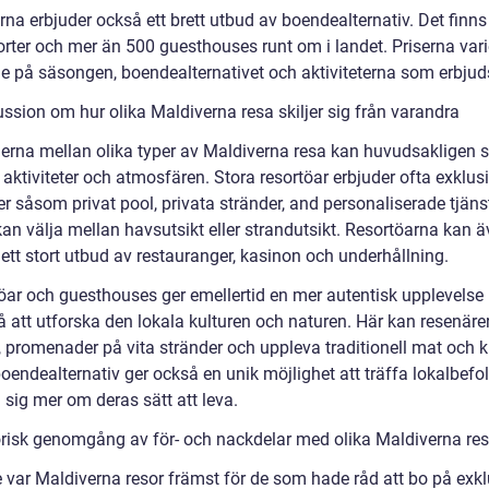
na erbjuder också ett brett utbud av boendealternativ. Det finns
orter och mer än 500 guesthouses runt om i landet. Priserna vari
e på säsongen, boendealternativet och aktiviteterna som erbjud
ussion om hur olika Maldiverna resa skiljer sig från varandra
derna mellan olika typer av Maldiverna resa kan huvudsakligen s
aktiviteter och atmosfären. Stora resortöar erbjuder ofta exklus
ter såsom privat pool, privata stränder, and personaliserade tjänst
kan välja mellan havsutsikt eller strandutsikt. Resortöarna kan 
ett stort utbud av restauranger, kasinon och underhållning.
öar och guesthouses ger emellertid en mer autentisk upplevels
 att utforska den lokala kulturen och naturen. Här kan resenärer
, promenader på vita stränder och uppleva traditionell mat och ku
oendealternativ ger också en unik möjlighet att träffa lokalbefo
 sig mer om deras sätt att leva.
orisk genomgång av för- och nackdelar med olika Maldiverna re
e var Maldiverna resor främst för de som hade råd att bo på exk