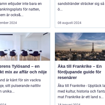
amn erbjuder inte bara en
sandstränder sträcker sig så
ankringsplats för natten,
ö...
em är ocks&...
ember 2024
08 augusti 2024
erens Tylösand – en
Åka till Frankrike – En
kt mix av affär och nöje
fördjupande guide för
resenärer
nd är känt för sin vackra
nje, sitt pulserande nattliv
Åka till Frankrike - Upptäck l
n unika...
med kultur, historia och fant
mat Frankrike är ett land s...
 2024
18 januari 2024