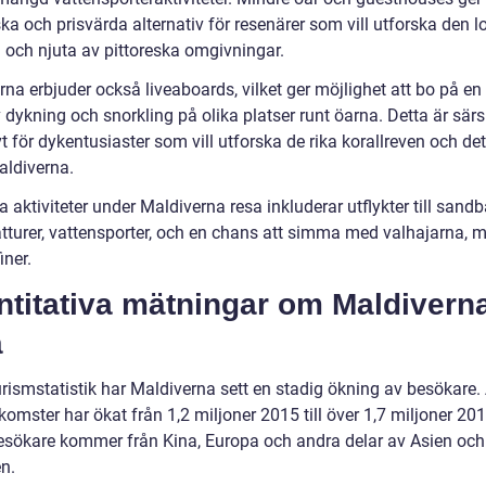
ka och prisvärda alternativ för resenärer som vill utforska den l
n och njuta av pittoreska omgivningar.
na erbjuder också liveaboards, vilket ger möjlighet att bo på en
 dykning och snorkling på olika platser runt öarna. Detta är särsk
vt för dykentusiaster som vill utforska de rika korallreven och de
Maldiverna.
 aktiviteter under Maldiverna resa inkluderar utflykter till sandb
båtturer, vattensporter, och en chans att simma med valhajarna, 
iner.
ntitativa mätningar om Maldivern
a
urismstatistik har Maldiverna sett en stadig ökning av besökare.
komster har ökat från 1,2 miljoner 2015 till över 1,7 miljoner 20
besökare kommer från Kina, Europa och andra delar av Asien och
n.