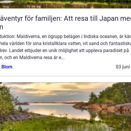
 äventyr för familjen: Att resa till Japan m
n
duktion: Maldiverna, en ögrupp belägen i Indiska oceanen, är kä
hela världen för sina kristallklara vatten, vit sand och fantastisk
lrev. Landet erbjuder en unik möjlighet att uppleva paradiset på
n, och en Maldiverna resa är e...
a Blom
03 juni