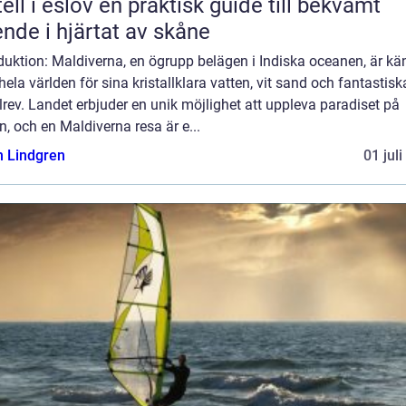
löv en praktisk guide till bekvämt
nde i hjärtat av skåne
duktion: Maldiverna, en ögrupp belägen i Indiska oceanen, är kä
hela världen för sina kristallklara vatten, vit sand och fantastisk
lrev. Landet erbjuder en unik möjlighet att uppleva paradiset på
n, och en Maldiverna resa är e...
n Lindgren
01 jul