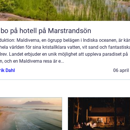
 bo på hotell på Marstrandsön
duktion: Maldiverna, en ögrupp belägen i Indiska oceanen, är kä
hela världen för sina kristallklara vatten, vit sand och fantastisk
lrev. Landet erbjuder en unik möjlighet att uppleva paradiset på
n, och en Maldiverna resa är e...
rik Dahl
06 april