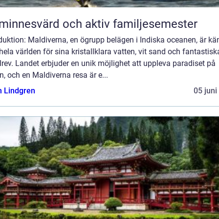
minnesvärd och aktiv familjesemester
duktion: Maldiverna, en ögrupp belägen i Indiska oceanen, är kä
hela världen för sina kristallklara vatten, vit sand och fantastisk
lrev. Landet erbjuder en unik möjlighet att uppleva paradiset på
n, och en Maldiverna resa är e...
n Lindgren
05 juni