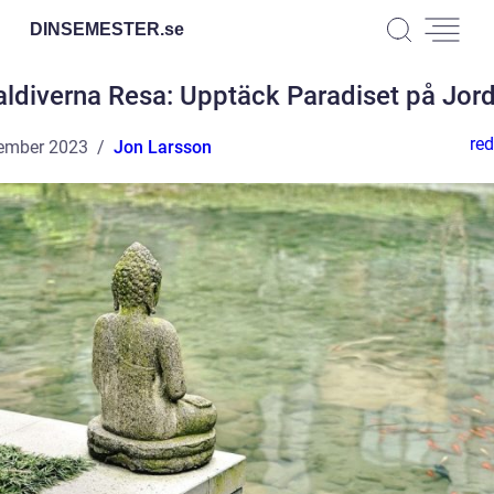
DINSEMESTER.
se
ldiverna Resa: Upptäck Paradiset på Jor
red
ember 2023
Jon Larsson