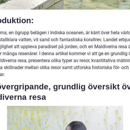
oduktion:
rna, en ögrupp belägen i Indiska oceanen, är känt över hela värl
stallklara vatten, vit sand och fantastiska korallrev. Landet erbju
jlighet att uppleva paradiset på jorden, och en Maldiverna resa 
r många resenärer. I denna artikel kommer vi att ge en grundlig 
diverna resa, presentera olika typer av resor, kvantitativa mätni
a skillnader mellan olika resor samt utforska historiska för- och
ar.
vergripande, grundlig översikt ö
diverna resa