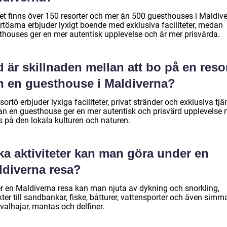
det finns över 150 resorter och mer än 500 guesthouses i Maldive
rtöarna erbjuder lyxigt boende med exklusiva faciliteter, medan
thouses ger en mer autentisk upplevelse och är mer prisvärda.
 är skillnaden mellan att bo på en reso
h en guesthouse i Maldiverna?
sortö erbjuder lyxiga faciliteter, privat stränder och exklusiva tjän
n en guesthouse ger en mer autentisk och prisvärd upplevelse
s på den lokala kulturen och naturen.
ka aktiviteter kan man göra under en
ldiverna resa?
r en Maldiverna resa kan man njuta av dykning och snorkling,
kter till sandbankar, fiske, båtturer, vattensporter och även simm
valhajar, mantas och delfiner.