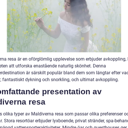
rna resa är en oförglömlig upplevelse som erbjuder avkoppling, 
eten att utforska enastående naturlig skönhet. Denna
rdestination är särskilt populär bland dem som längtar efter va
, fantastiskt dykning och snorkling, och ultimat avkoppling.
omfattande presentation av
diverna resa
ns olika typer av Maldiverna resa som passar olika preferenser o
. Stora resortöar erbjuder lyxboende, privat stränder, spa-behan
mängd vattensporteraktiviteter. Mindre öar och guesthouses ger