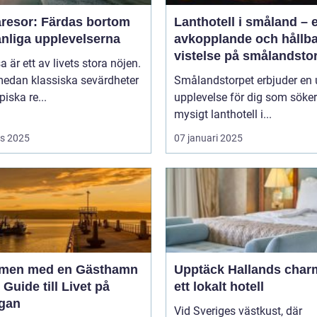
resor: Färdas bortom
Lanthotell i småland – 
anliga upplevelserna
avkopplande och hållba
vistelse på smålandsto
sa är ett av livets stora nöjen.
edan klassiska sevärdheter
Smålandstorpet erbjuder en 
piska re...
upplevelse för dig som söker
mysigt lanthotell i...
s 2025
07 januari 2025
men med en Gästhamn
Upptäck Hallands char
 Guide till Livet på
ett lokalt hotell
gan
Vid Sveriges västkust, där