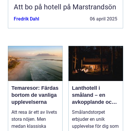
Att bo på hotell på Marstrandsön
Fredrik Dahl
06 april 2025
Temaresor: Färdas
Lanthotell i
bortom de vanliga
småland – en
upplevelserna
avkopplande och
hållbar vistelse på
Att resa är ett av livets
Smålandstorpet
smålandstorpet
stora nöjen. Men
erbjuder en unik
medan klassiska
upplevelse för dig som