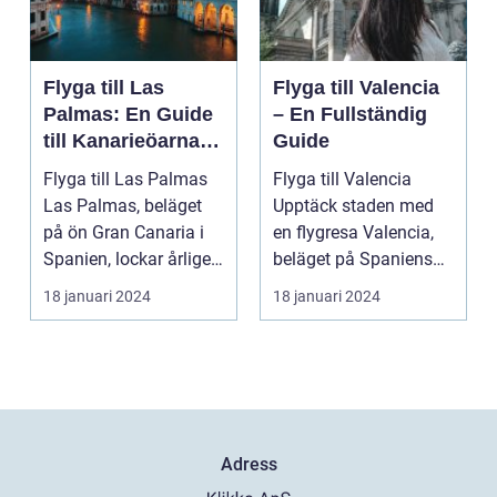
Flyga till Las
Flyga till Valencia
Palmas: En Guide
– En Fullständig
till Kanarieöarnas
Guide
Pärla
Flyga till Las Palmas
Flyga till Valencia
Las Palmas, beläget
Upptäck staden med
på ön Gran Canaria i
en flygresa Valencia,
Spanien, lockar årligen
beläget på Spaniens
miljontals b...
östkust, är en fä...
18 januari 2024
18 januari 2024
Adress