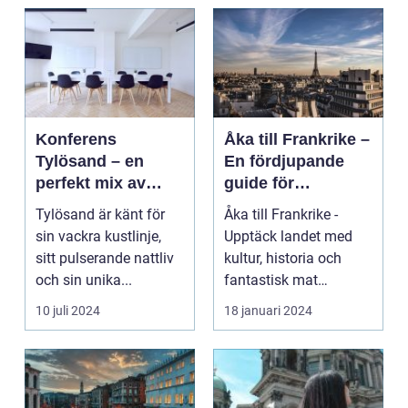
Konferens
Åka till Frankrike –
Tylösand – en
En fördjupande
perfekt mix av
guide för
affär och nöje
resenärer
Tylösand är känt för
Åka till Frankrike -
sin vackra kustlinje,
Upptäck landet med
sitt pulserande nattliv
kultur, historia och
och sin unika...
fantastisk mat
Frankrike är ett land
10 juli 2024
18 januari 2024
s...