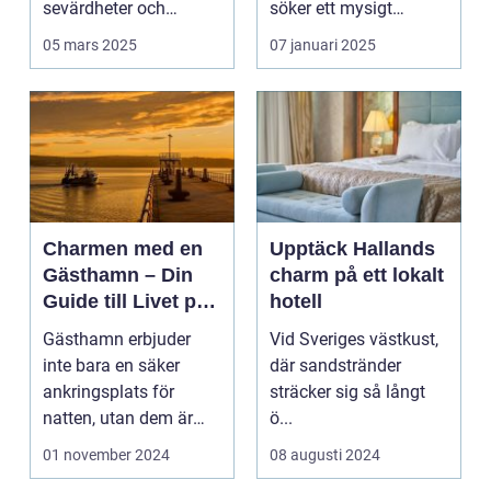
sevärdheter och
söker ett mysigt
typiska re...
lanthotell i...
05 mars 2025
07 januari 2025
Charmen med en
Upptäck Hallands
Gästhamn – Din
charm på ett lokalt
Guide till Livet på
hotell
Bryggan
Gästhamn erbjuder
Vid Sveriges västkust,
inte bara en säker
där sandstränder
ankringsplats för
sträcker sig så långt
natten, utan dem är
ö...
ocks&...
01 november 2024
08 augusti 2024