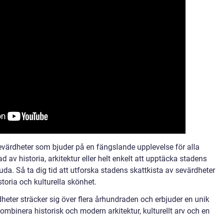
evärdheter som bjuder på en fängslande upplevelse för alla
 av historia, arkitektur eller helt enkelt att upptäcka stadens
juda. Så ta dig tid att utforska stadens skattkista av sevärdheter
storia och kulturella skönhet.
eter sträcker sig över flera århundraden och erbjuder en unik
mbinera historisk och modern arkitektur, kulturellt arv och en