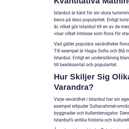
Kvantitativa Mätni
Istanbul är känt för sin stora turismi
bevis på dess popularitet. Enligt tur
år, vilket gör Istanbul till en av de 
visar vilket intresse som finns för st
Vad gäller populära sevärdheter finn
Till exempel är Hagia Sofia och Blå
Istanbul. Enligt en undersökning bla
till besöksantal och popularitet.
Hur Skiljer Sig Oli
Varandra?
Varje sevärdhet i Istanbul har sin ege
exempel erbjuder Sultanahmet-områd
byggnader och kullerstensgator. Denn
Istanbul’s antika historia och kulturell