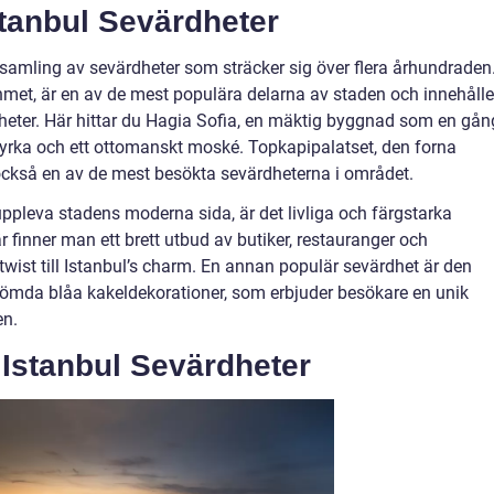
stanbul Sevärdheter
 samling av sevärdheter som sträcker sig över flera århundraden
met, är en av de mest populära delarna av staden och innehålle
heter. Här hittar du Hagia Sofia, en mäktig byggnad som en gån
rka och ett ottomanskt moské. Topkapipalatset, den forna
också en av de mest besökta sevärdheterna i området.
pleva stadens moderna sida, är det livliga och färgstarka
r finner man ett brett utbud av butiker, restauranger och
wist till Istanbul’s charm. En annan populär sevärdhet är den
ömda blåa kakeldekorationer, som erbjuder besökare en unik
en.
 Istanbul Sevärdheter