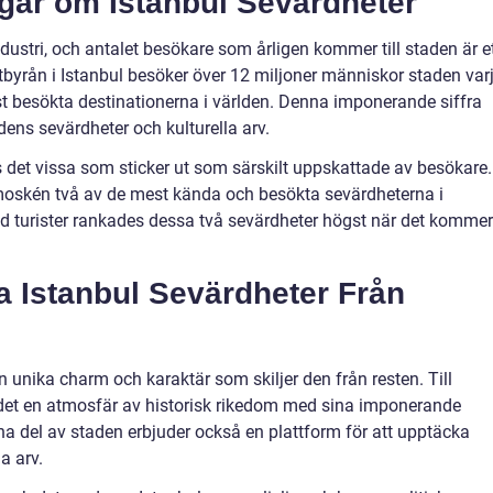
ngar om Istanbul Sevärdheter
ndustri, och antalet besökare som årligen kommer till staden är e
istbyrån i Istanbul besöker över 12 miljoner människor staden var
mest besökta destinationerna i världen. Denna imponerande siffra
adens sevärdheter och kulturella arv.
s det vissa som sticker ut som särskilt uppskattade av besökare.
 moskén två av de mest kända och besökta sevärdheterna i
nd turister rankades dessa två sevärdheter högst när det kommer
ka Istanbul Sevärdheter Från
n unika charm och karaktär som skiljer den från resten. Till
et en atmosfär av historisk rikedom med sina imponerande
a del av staden erbjuder också en plattform för att upptäcka
a arv.