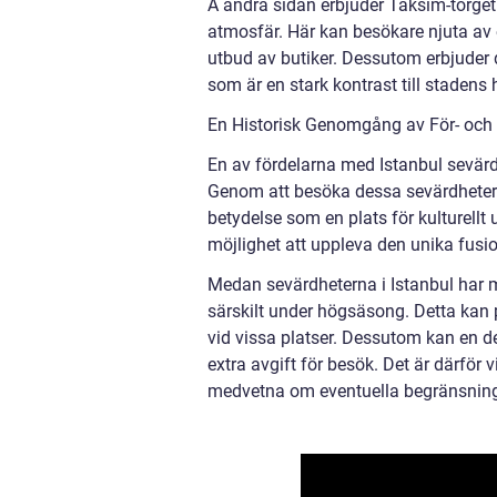
Å andra sidan erbjuder Taksim-torget
atmosfär. Här kan besökare njuta av et
utbud av butiker. Dessutom erbjuder
som är en stark kontrast till stadens h
En Historisk Genomgång av För- och 
En av fördelarna med Istanbul sevärd
Genom att besöka dessa sevärdheter f
betydelse som en plats för kulturell
möjlighet att uppleva den unika fusi
Medan sevärdheterna i Istanbul har m
särskilt under högsäsong. Detta kan 
vid vissa platser. Dessutom kan en d
extra avgift för besök. Det är därför v
medvetna om eventuella begränsninga