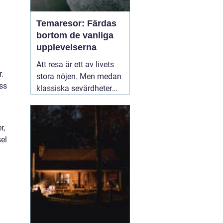
Temaresor: Färdas
bortom de vanliga
upplevelserna
Att resa är ett av livets
.
stora nöjen. Men medan
ss
klassiska sevärdheter
och typiska resmål
lockar många, finns det
en växande skara av
r,
resenärer som söker
el
något mer speciellt.
05
mars 2025