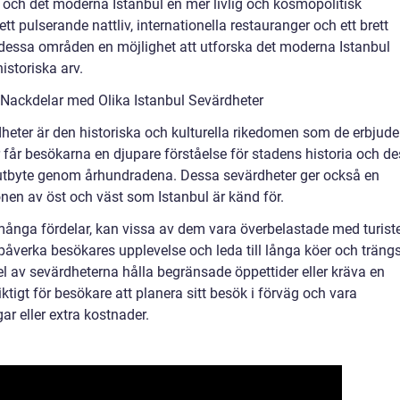
 och det moderna Istanbul en mer livlig och kosmopolitisk
t pulserande nattliv, internationella restauranger och ett brett
 dessa områden en möjlighet att utforska det moderna Istanbul
istoriska arv.
Nackdelar med Olika Istanbul Sevärdheter
heter är den historiska och kulturella rikedomen som de erbjuder
år besökarna en djupare förståelse för stadens historia och de
t utbyte genom århundradena. Dessa sevärdheter ger också en
onen av öst och väst som Istanbul är känd för.
ånga fördelar, kan vissa av dem vara överbelastade med turiste
påverka besökares upplevelse och leda till långa köer och trängs
el av sevärdheterna hålla begränsade öppettider eller kräva en
iktigt för besökare att planera sitt besök i förväg och vara
r eller extra kostnader.