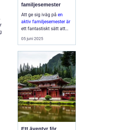
familjesemester
Att ge sig iväg på
en
.
aktiv familjesemester är
r
ett fantastiskt sätt att
g
tillbringa tid med nära
05 juni 2025
och kära medan man
upptäcker nya aktiviteter
och platser. Det...
Ett äventyr för