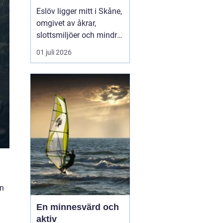
hjärtat av skåne
Eslöv ligger mitt i Skåne,
omgivet av åkrar,
slottsmiljöer och mindre
orter. Läget gör staden
01 juli 2026
till en smart bas för både
arbete och fritid. Med
tåg når du snabbt Lund,
Malmö, Helsingborg och
Köpenhamn, och med bil
tar du dig lika smidigt
vidare ut på...
an
En minnesvärd och
aktiv