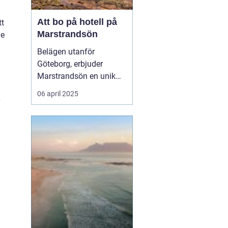
Att bo på hotell på
tt
Marstrandsön
je
Belägen utanför
Göteborg, erbjuder
Marstrandsön en unik
kombination av historia
06 april 2025
och naturskönhet, vilket
gör ön till ett populärt
resmål för turister från
hela världen. Med dess
charmiga a...