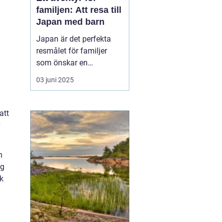
familjen: Att resa till
Japan med barn
Japan är det perfekta
resmålet för familjer
som önskar en
kombination av
03 juni 2025
spännande kultur,
fascinerande historia
och moderna
att
underhållningsmöjlighet
er. Med sitt rykte som en
säker och ren
n
destination erbjuder...
ig
k