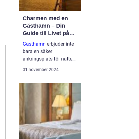
Charmen med en
Gästhamn – Din
Guide till Livet på
Bryggan
Gästhamn
erbjuder inte
bara en säker
ankringsplats för natten,
utan dem är också en
01 november 2024
dörröppnare till nya
äventyr, vackra ...