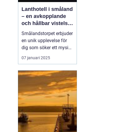
Lanthotell i småland
– en avkopplande
och hållbar vistelse
på smålandstorpet
Smålandstorpet erbjuder
en unik upplevelse för
dig som söker ett mysigt
lanthotell
i djupaste
07 januari 2025
Smålands skogar. Med
endast åtta bäddar är
det perfekt för en avko...