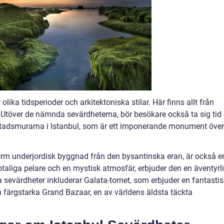
olika tidsperioder och arkitektoniska stilar. Här finns allt från
. Utöver de nämnda sevärdheterna, bör besökare också ta sig tid 
Stadsmurarna i Istanbul, som är ett imponerande monument över
norm underjordisk byggnad från den bysantinska eran, är också e
taliga pelare och en mystisk atmosfär, erbjuder den en äventyrl
 sevärdheter inkluderar Galata-tornet, som erbjuder en fantastis
ch färgstarka Grand Bazaar, en av världens äldsta täckta