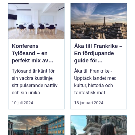
Konferens
Åka till Frankrike –
Tylösand – en
En fördjupande
perfekt mix av
guide för
affär och nöje
resenärer
Tylösand är känt för
Åka till Frankrike -
sin vackra kustlinje,
Upptäck landet med
sitt pulserande nattliv
kultur, historia och
och sin unika...
fantastisk mat
Frankrike är ett land
10 juli 2024
18 januari 2024
s...