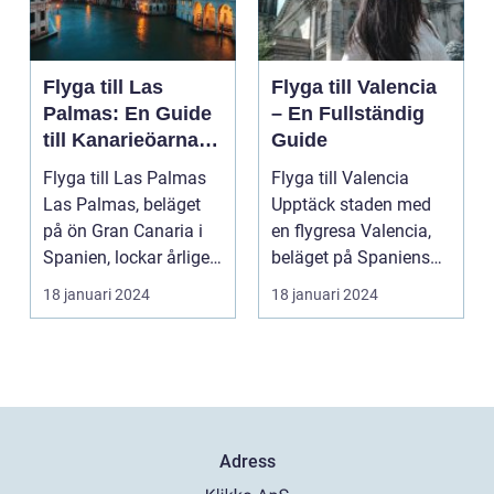
Flyga till Las
Flyga till Valencia
Palmas: En Guide
– En Fullständig
till Kanarieöarnas
Guide
Pärla
Flyga till Las Palmas
Flyga till Valencia
Las Palmas, beläget
Upptäck staden med
på ön Gran Canaria i
en flygresa Valencia,
Spanien, lockar årligen
beläget på Spaniens
miljontals b...
östkust, är en fä...
18 januari 2024
18 januari 2024
Adress