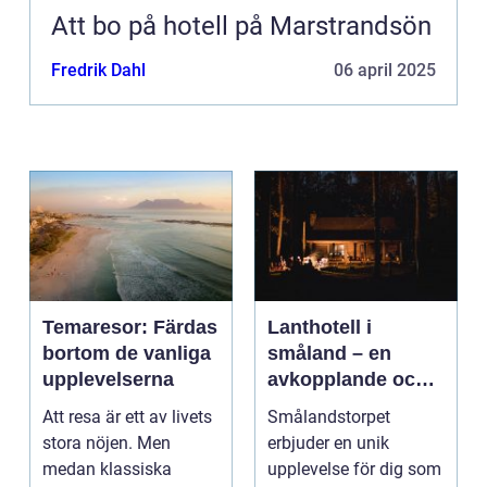
Att bo på hotell på Marstrandsön
Fredrik Dahl
06 april 2025
Temaresor: Färdas
Lanthotell i
bortom de vanliga
småland – en
upplevelserna
avkopplande och
hållbar vistelse på
Att resa är ett av livets
Smålandstorpet
smålandstorpet
stora nöjen. Men
erbjuder en unik
medan klassiska
upplevelse för dig som