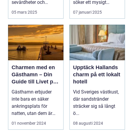
sevärdheter och
söker ett mysigt
typiska re...
lanthotell i...
05 mars 2025
07 januari 2025
Charmen med en
Upptäck Hallands
Gästhamn – Din
charm på ett lokalt
Guide till Livet på
hotell
Bryggan
Gästhamn erbjuder
Vid Sveriges västkust,
inte bara en säker
där sandstränder
ankringsplats för
sträcker sig så långt
natten, utan dem är
ö...
ocks&...
01 november 2024
08 augusti 2024