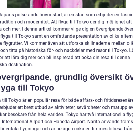
Japans pulserande huvudstad, är en stad som erbjuder en fasci
radition och modernitet. Att flyga till Tokyo ger dig möjlighet at
ta och mer. I denna artikel kommer vi ge dig en övergripande över
 flyga till Tokyo samt en omfattande presentation av olika altern
 flygrutter. Vi kommer även att utforska skillnaderna mellan oli
 och titta på historiska för- och nackdelar med resor till Tokyo. L
ör att lära dig mer och bli inspirerad att boka din resa till denna
ska destination.
vergripande, grundlig översikt ö
flyga till Tokyo
a till Tokyo är en populär resa för både affärs- och fritidsresenäre
rbjuder ett brett utbud av aktiviteter, sevärdheter och matupplev
ar besökare från hela världen. Tokyo har två internationella fly
a International Airport och Haneda Airport. Narita används främs
tinentala flygningar och är belägen cirka en timmes bilresa från