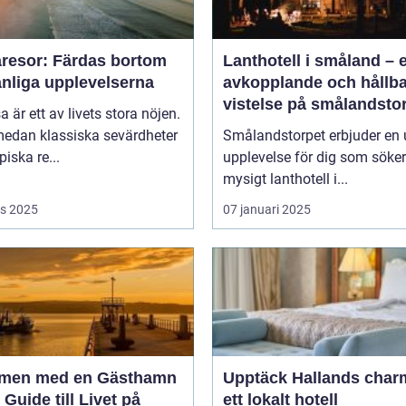
resor: Färdas bortom
Lanthotell i småland – 
anliga upplevelserna
avkopplande och hållba
vistelse på smålandsto
sa är ett av livets stora nöjen.
edan klassiska sevärdheter
Smålandstorpet erbjuder en 
piska re...
upplevelse för dig som söker
mysigt lanthotell i...
s 2025
07 januari 2025
men med en Gästhamn
Upptäck Hallands char
 Guide till Livet på
ett lokalt hotell