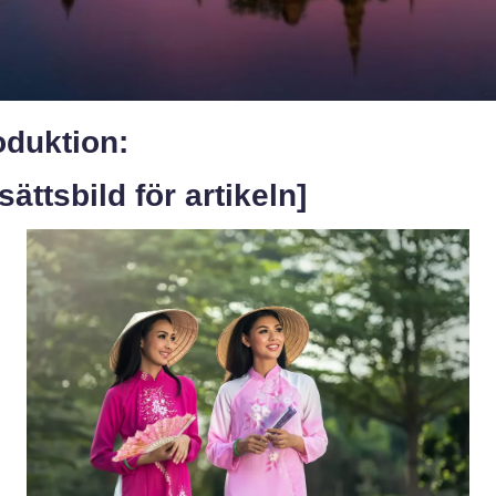
oduktion:
sättsbild för artikeln]