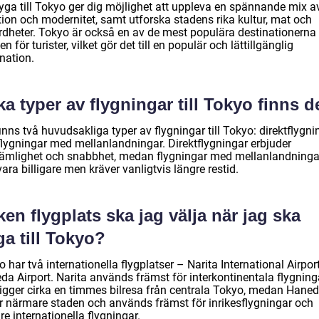
lyga till Tokyo ger dig möjlighet att uppleva en spännande mix a
tion och modernitet, samt utforska stadens rika kultur, mat och
rdheter. Tokyo är också en av de mest populära destinationerna 
en för turister, vilket gör det till en populär och lättillgänglig
nation.
ka typer av flygningar till Tokyo finns d
inns två huvudsakliga typer av flygningar till Tokyo: direktflygni
flygningar med mellanlandningar. Direktflygningar erbjuder
ämlighet och snabbhet, medan flygningar med mellanlandninga
ara billigare men kräver vanligtvis längre restid.
ken flygplats ska jag välja när jag ska
ga till Tokyo?
 har två internationella flygplatser – Narita International Airpor
da Airport. Narita används främst för interkontinentala flygning
ligger cirka en timmes bilresa från centrala Tokyo, medan Hane
er närmare staden och används främst för inrikesflygningar och
re internationella flygningar.