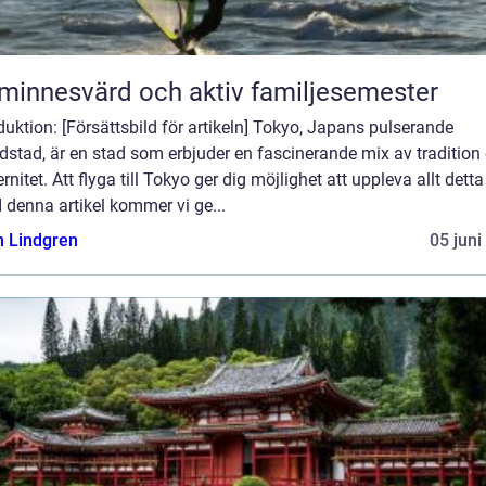
minnesvärd och aktiv familjesemester
duktion: [Försättsbild för artikeln] Tokyo, Japans pulserande
stad, är en stad som erbjuder en fascinerande mix av tradition
nitet. Att flyga till Tokyo ger dig möjlighet att uppleva allt dett
I denna artikel kommer vi ge...
n Lindgren
05 juni