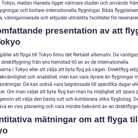
a Tokyo, medan Haneda ligger närmare staden och används främ
lygningar och kortare internationella flygningar. Båda flygplatser
 välorganiserade och erbjuder utmärkta faciliteter för resenärer
mfattande presentation av att fly
 Tokyo
gäller att flyga till Tokyo finns det flertalet alternativ. De vanligas
direktflygning från ens hemstad till en av de internationella
serna i Tokyo eller att välja att byta flyg på vägen. Direktflyg erb
bekvämlighet och snabbhet, men kan vara dyrare än flygningar 
andningar. De kan också vara begränsade till specifika dagar ell
ter. Om man väljer att byta flyg kan man ha möjlighet att spara
 genom att välja den bästa rutt och kombinera olika flygbolag. D
äva en viss planering och vara mindre bekvämt än en direktflygn
titativa mätningar om att flyga til
yo