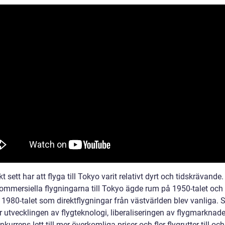
kt sett har att flyga till Tokyo varit relativt dyrt och tidskrävande
kommersiella flygningarna till Tokyo ägde rum på 1950-talet och 
å 1980-talet som direktflygningar från västvärlden blev vanliga.
r utvecklingen av flygteknologi, liberaliseringen av flygmarknad
kurrens lett till mer överkomliga priser och fler flygrutter till och