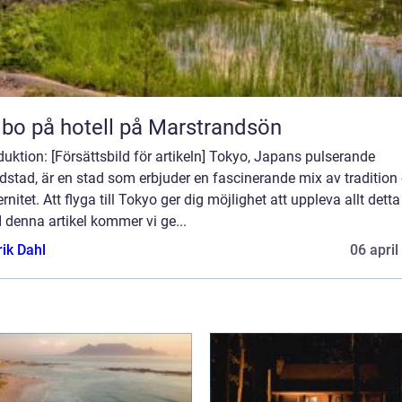
 bo på hotell på Marstrandsön
duktion: [Försättsbild för artikeln] Tokyo, Japans pulserande
stad, är en stad som erbjuder en fascinerande mix av tradition
nitet. Att flyga till Tokyo ger dig möjlighet att uppleva allt dett
I denna artikel kommer vi ge...
rik Dahl
06 april