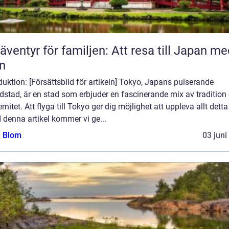
 äventyr för familjen: Att resa till Japan m
n
duktion: [Försättsbild för artikeln] Tokyo, Japans pulserande
stad, är en stad som erbjuder en fascinerande mix av tradition
nitet. Att flyga till Tokyo ger dig möjlighet att uppleva allt dett
I denna artikel kommer vi ge...
a Blom
03 juni