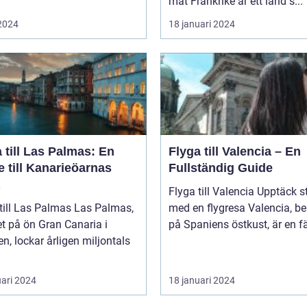
mat Frankrike är ett land s...
 2024
18 januari 2024
 till Las Palmas: En
Flyga till Valencia – En
 till Kanarieöarnas
Fullständig Guide
Flyga till Valencia Upptäck staden
l Las Palmas Las Palmas,
med en flygresa Valencia, beläget
t på ön Gran Canaria i
på Spaniens östkust, är en fä
n, lockar årligen miljontals
uari 2024
18 januari 2024