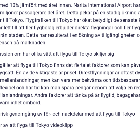
med 10% jämfört med året innan. Narita International Airport ha
 miljoner passagerare det året. Detta pekar på en stadig ökning 
r till Tokyo. Flygtrafiken till Tokyo har ökat betydligt de senaste 
r lett till att fler flygbolag erbjuder direkta flygningar och fler flyg
 från staden. Detta har resulterat i en ökning av tillgängligheten 
ensen på marknaden.
ssion om hur olika sätt att flyga till Tokyo skiljer sig
gäller att flyga till Tokyo finns det flertalet faktorer som kan påv
lygsätt. En av de viktigaste är priset. Direktflygningar är oftast d
mellanlandningar, men kan vara mer bekväma och tidsbespara
flexibel och har tid kan man spara pengar genom att välja en re
lanlandningar. Andra faktorer att tänka på är flygtid, bagageha
vämlighet ombord.
orisk genomgång av för- och nackdelar med att flyga till Tokyo
r av att flyga till Tokyo videoklipp