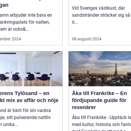
gan
Vid Sveriges västkust, där
amn erbjuder inte bara en
sandstränder sträcker sig så
ankringsplats för natten,
ö...
em är ocks&...
ember 2024
08 augusti 2024
erens Tylösand – en
Åka till Frankrike – En
kt mix av affär och nöje
fördjupande guide för
resenärer
nd är känt för sin vackra
nje, sitt pulserande nattliv
Åka till Frankrike - Upptäck l
n unika...
med kultur, historia och fant