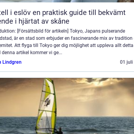
löv en praktisk guide till bekvämt
nde i hjärtat av skåne
duktion: [Försättsbild för artikeln] Tokyo, Japans pulserande
stad, är en stad som erbjuder en fascinerande mix av tradition
nitet. Att flyga till Tokyo ger dig möjlighet att uppleva allt dett
I denna artikel kommer vi ge...
n Lindgren
01 jul