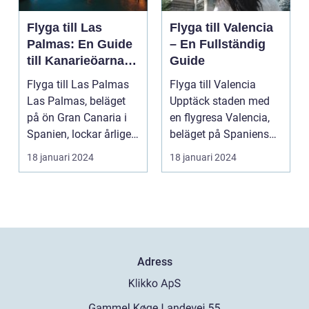
Flyga till Las
Flyga till Valencia
Palmas: En Guide
– En Fullständig
till Kanarieöarnas
Guide
Pärla
Flyga till Las Palmas
Flyga till Valencia
Las Palmas, beläget
Upptäck staden med
på ön Gran Canaria i
en flygresa Valencia,
Spanien, lockar årligen
beläget på Spaniens
miljontals b...
östkust, är en fä...
18 januari 2024
18 januari 2024
Adress