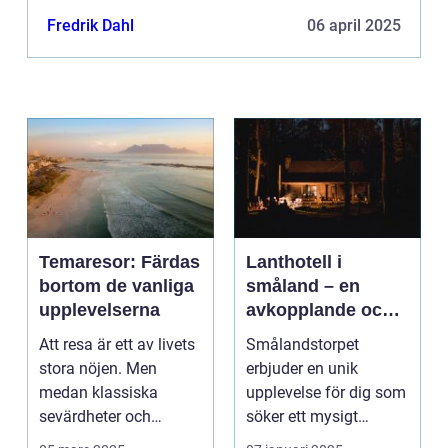
Fredrik Dahl
06 april 2025
Temaresor: Färdas
Lanthotell i
bortom de vanliga
småland – en
upplevelserna
avkopplande och
hållbar vistelse på
Att resa är ett av livets
Smålandstorpet
smålandstorpet
stora nöjen. Men
erbjuder en unik
medan klassiska
upplevelse för dig som
sevärdheter och
söker ett mysigt
typiska re...
lanthotell i...