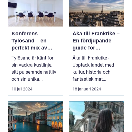
Konferens
Åka till Frankrike –
Tylösand – en
En fördjupande
perfekt mix av
guide för
affär och nöje
resenärer
Tylösand är känt för
Åka till Frankrike -
sin vackra kustlinje,
Upptäck landet med
sitt pulserande nattliv
kultur, historia och
och sin unika...
fantastisk mat
Frankrike är ett land
10 juli 2024
18 januari 2024
s...