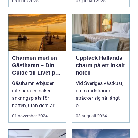
05 mars 2025
07 januari 2025
Charmen med en
Upptäck Hallands
Gästhamn – Din
charm på ett lokalt
Guide till Livet på
hotell
Bryggan
Gästhamn erbjuder
Vid Sveriges västkust,
inte bara en säker
där sandstränder
ankringsplats för
sträcker sig så långt
natten, utan dem är
ö...
ocks&...
01 november 2024
08 augusti 2024