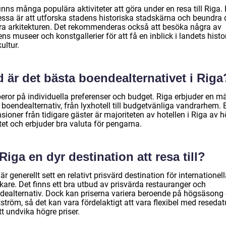
inns många populära aktiviteter att göra under en resa till Riga.
essa är att utforska stadens historiska stadskärna och beundra
ra arkitekturen. Det rekommenderas också att besöka några av
ns museer och konstgallerier för att få en inblick i landets histo
ultur.
 är det bästa boendealternativet i Riga
beror på individuella preferenser och budget. Riga erbjuder en 
 boendealternativ, från lyxhotell till budgetvänliga vandrarhem. E
sioner från tidigare gäster är majoriteten av hotellen i Riga av 
tet och erbjuder bra valuta för pengarna.
Riga en dyr destination att resa till?
är generellt sett en relativt prisvärd destination för internationel
kare. Det finns ett bra utbud av prisvärda restauranger och
dealternativ. Dock kan priserna variera beroende på högsäsong
tström, så det kan vara fördelaktigt att vara flexibel med reseda
tt undvika högre priser.