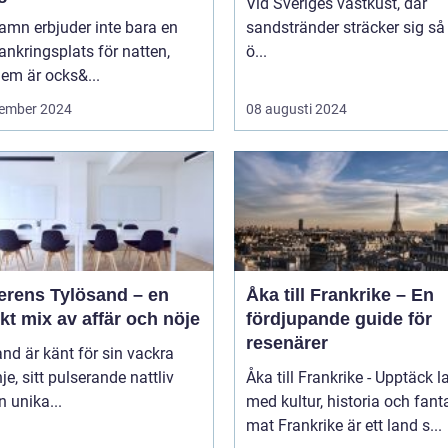
Vid Sveriges västkust, där
amn erbjuder inte bara en
sandstränder sträcker sig så
ankringsplats för natten,
ö...
em är ocks&...
ember 2024
08 augusti 2024
erens Tylösand – en
Åka till Frankrike – En
kt mix av affär och nöje
fördjupande guide för
resenärer
nd är känt för sin vackra
nje, sitt pulserande nattliv
Åka till Frankrike - Upptäck l
n unika...
med kultur, historia och fant
mat Frankrike är ett land s...