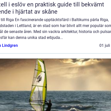
löv en praktisk guide till bekvämt
nde i hjärtat av skåne
till Riga En fascinerande upptäcktsfärd i Baltikums pärla Riga,
staden i Lettland, är en stad som har blivit allt mer populär so
l de senaste åren. Med sin vackra arkitektur, historia och puls
sfär kan denna unika stad erbjuda...
n Lindgren
01 jul