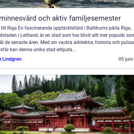
minnesvärd och aktiv familjesemester
till Riga En fascinerande upptäcktsfärd i Baltikums pärla Riga,
staden i Lettland, är en stad som har blivit allt mer populär so
l de senaste åren. Med sin vackra arkitektur, historia och puls
sfär kan denna unika stad erbjuda...
n Lindgren
05 juni