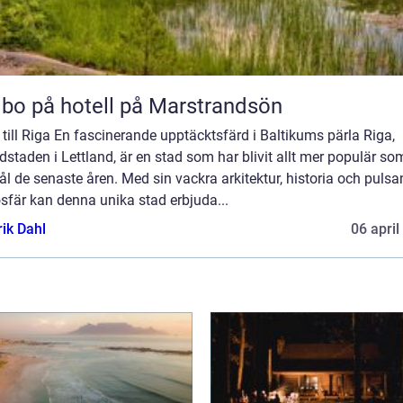
 bo på hotell på Marstrandsön
till Riga En fascinerande upptäcktsfärd i Baltikums pärla Riga,
staden i Lettland, är en stad som har blivit allt mer populär so
l de senaste åren. Med sin vackra arkitektur, historia och puls
sfär kan denna unika stad erbjuda...
rik Dahl
06 april