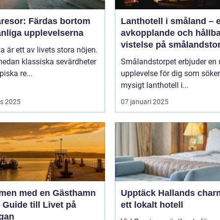
resor: Färdas bortom
Lanthotell i småland – 
anliga upplevelserna
avkopplande och hållba
vistelse på smålandsto
sa är ett av livets stora nöjen.
edan klassiska sevärdheter
Smålandstorpet erbjuder en 
piska re...
upplevelse för dig som söker
mysigt lanthotell i...
s 2025
07 januari 2025
men med en Gästhamn
Upptäck Hallands char
 Guide till Livet på
ett lokalt hotell
gan