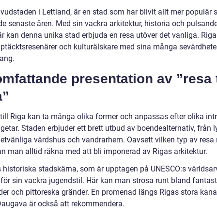
vudstaden i Lettland, är en stad som har blivit allt mer populär
de senaste åren. Med sin vackra arkitektur, historia och pulsand
r kan denna unika stad erbjuda en resa utöver det vanliga. Riga
ptäcktsresenärer och kulturälskare med sina många sevärdhete
ang.
mfattande presentation av ”resa t
a”
till Riga kan ta många olika former och anpassas efter olika int
etar. Staden erbjuder ett brett utbud av boendealternativ, från l
dgetvänliga värdshus och vandrarhem. Oavsett vilken typ av res
an man alltid räkna med att bli imponerad av Rigas arkitektur.
 historiska stadskärna, som är upptagen på UNESCO:s världsarv
 för sin vackra jugendstil. Här kan man strosa runt bland fantas
er och pittoreska gränder. En promenad längs Rigas stora kana
Daugava är också att rekommendera.