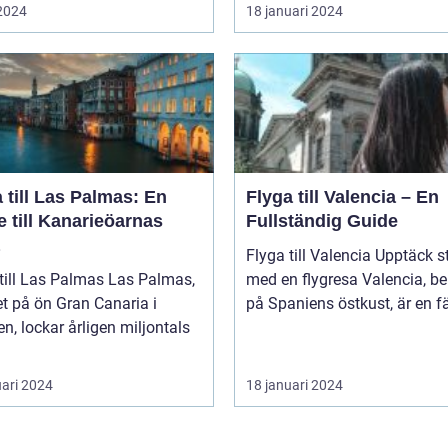
 2024
18 januari 2024
 till Las Palmas: En
Flyga till Valencia – En
 till Kanarieöarnas
Fullständig Guide
Flyga till Valencia Upptäck staden
l Las Palmas Las Palmas,
med en flygresa Valencia, beläget
t på ön Gran Canaria i
på Spaniens östkust, är en fä
n, lockar årligen miljontals
uari 2024
18 januari 2024