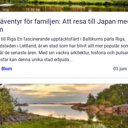
 äventyr för familjen: Att resa till Japan m
n
till Riga En fascinerande upptäcktsfärd i Baltikums pärla Riga,
staden i Lettland, är en stad som har blivit allt mer populär so
l de senaste åren. Med sin vackra arkitektur, historia och puls
sfär kan denna unika stad erbjuda...
a Blom
03 juni