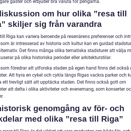
igare gäster och erbjuder bra valuta för pengarna.
iskussion om hur olika ”resa till
” skiljer sig från varandra
till Riga kan variera beroende på resenärens preferenser och int
 som är intresserad av historia och kultur kan en guidad stadstu
alternativ. Det finns många olika tematiska stadsturer att välja m
serar på olika historiska perioder eller arkitekturstilar.
 som föredrar att utforska staden på egen hand finns det också
ter. Att hyra en cykel och cykla längs Rigas vackra parker och k
 ett trevligt sätt att upptäcka staden. Det finns också gott om
ter att delta i olika aktiviteter och evenemang, som konserter o
r.
historisk genomgång av för- och
delar med olika ”resa till Riga”