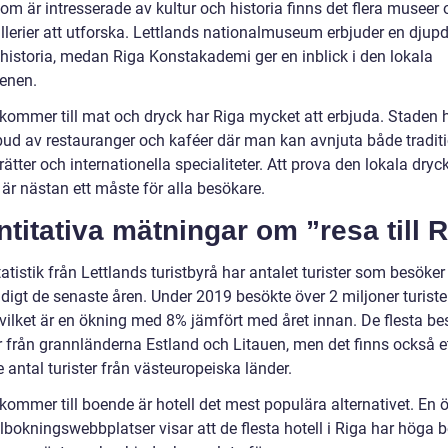
om är intresserade av kultur och historia finns det flera museer
llerier att utforska. Lettlands nationalmuseum erbjuder en djupd
 historia, medan Riga Konstakademi ger en inblick i den lokala
enen.
 kommer till mat och dryck har Riga mycket att erbjuda. Staden h
tbud av restauranger och kaféer där man kan avnjuta både traditi
 rätter och internationella specialiteter. Att prova den lokala dry
är nästan ett måste för alla besökare.
titativa mätningar om ”resa till 
tatistik från Lettlands turistbyrå har antalet turister som besöker
digt de senaste åren. Under 2019 besökte över 2 miljoner turiste
 vilket är en ökning med 8% jämfört med året innan. De flesta b
från grannländerna Estland och Litauen, men det finns också e
antal turister från västeuropeiska länder.
kommer till boende är hotell det mest populära alternativet. En 
lbokningswebbplatser visar att de flesta hotell i Riga har höga 