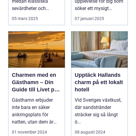
medan klassiska
upplevelse för dig som
sevärdheter och
söker ett mysigt
typiska re...
lanthotell i...
05 mars 2025
07 januari 2025
Charmen med en
Upptäck Hallands
Gästhamn – Din
charm på ett lokalt
Guide till Livet på
hotell
Bryggan
Gästhamn erbjuder
Vid Sveriges västkust,
inte bara en säker
där sandstränder
ankringsplats för
sträcker sig så långt
natten, utan dem är
ö...
ocks&...
01 november 2024
08 augusti 2024