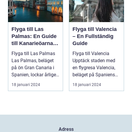
Flyga till Las
Flyga till Valencia
Palmas: En Guide
– En Fullständig
till Kanarieöarnas
Guide
Pärla
Flyga till Las Palmas
Flyga till Valencia
Las Palmas, beläget
Upptäck staden med
på ön Gran Canaria i
en flygresa Valencia,
Spanien, lockar årligen
beläget på Spaniens
miljontals b...
östkust, är en fä...
18 januari 2024
18 januari 2024
Adress