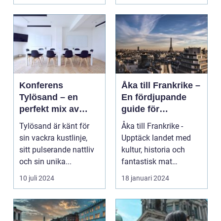
Konferens
Åka till Frankrike –
Tylösand – en
En fördjupande
perfekt mix av
guide för
affär och nöje
resenärer
Tylösand är känt för
Åka till Frankrike -
sin vackra kustlinje,
Upptäck landet med
sitt pulserande nattliv
kultur, historia och
och sin unika...
fantastisk mat
Frankrike är ett land
10 juli 2024
18 januari 2024
s...