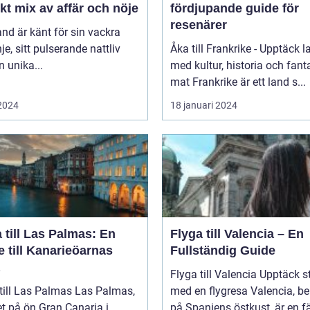
kt mix av affär och nöje
fördjupande guide för
resenärer
nd är känt för sin vackra
nje, sitt pulserande nattliv
Åka till Frankrike - Upptäck l
n unika...
med kultur, historia och fant
mat Frankrike är ett land s...
 2024
18 januari 2024
 till Las Palmas: En
Flyga till Valencia – En
 till Kanarieöarnas
Fullständig Guide
Flyga till Valencia Upptäck staden
l Las Palmas Las Palmas,
med en flygresa Valencia, beläget
t på ön Gran Canaria i
på Spaniens östkust, är en fä