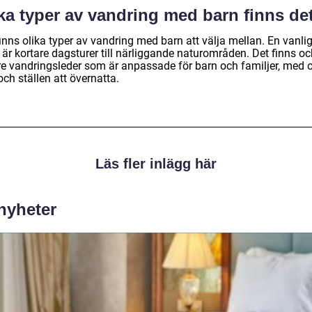
ka typer av vandring med barn finns de
inns olika typer av vandring med barn att välja mellan. En vanli
 är kortare dagsturer till närliggande naturområden. Det finns o
re vandringsleder som är anpassade för barn och familjer, med o
ch ställen att övernatta.
Läs fler inlägg här
 nyheter