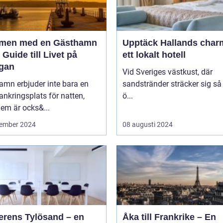
men med en Gästhamn
Upptäck Hallands char
 Guide till Livet på
ett lokalt hotell
gan
Vid Sveriges västkust, där
amn erbjuder inte bara en
sandstränder sträcker sig så
ankringsplats för natten,
ö...
em är ocks&...
ember 2024
08 augusti 2024
erens Tylösand – en
Åka till Frankrike – En