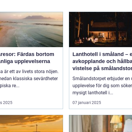
resor: Färdas bortom
Lanthotell i småland – 
anliga upplevelserna
avkopplande och hållba
vistelse på smålandsto
sa är ett av livets stora nöjen.
edan klassiska sevärdheter
Smålandstorpet erbjuder en 
piska re...
upplevelse för dig som söker
mysigt lanthotell i...
s 2025
07 januari 2025