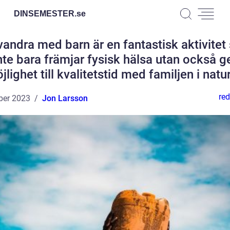
DINSEMESTER.
se
vandra med barn är en fantastisk aktivite
nte bara främjar fysisk hälsa utan också g
jlighet till kvalitetstid med familjen i natu
red
ber 2023
Jon Larsson