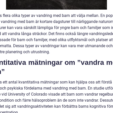
s flera olika typer av vandring med barn att välja mellan. En pop
 vandring med barn är kortare dagsturer till närliggande naturo
rer kan vara särskilt lämpliga för yngre barn och familjer som i
d att vandra långa sträckor. Det finns också längre vandringsle
ssade för barn och familjer, med olika utflyktsmål och platser a
vernatta. Dessa typer av vandringar kan vara mer utmanande och
tre planering och utrustning.
ntitativa mätningar om ”vandra 
n”
s ett antal kvantitativa mätningar som kan hjälpa oss att förstå
 och psykiska fördelarna med vandring med barn. En studie utfö
e vid University of Colorado visade att barn som vandrar regelbu
kondition och färre hälsoproblem än de som inte vandrar. Dessu
et sig att vandringsaktiviteten kan förbättra barns kognitiva fö
centration.