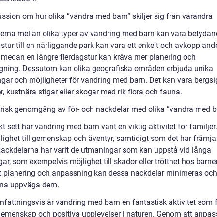
ussion om hur olika ”vandra med barn” skiljer sig från varandra
derna mellan olika typer av vandring med barn kan vara betydan
stur till en närliggande park kan vara ett enkelt och avkoppland
, medan en längre flerdagstur kan kräva mer planering och
gning. Dessutom kan olika geografiska områden erbjuda unika
gar och möjligheter för vandring med barn. Det kan vara bergsi
r, kustnära stigar eller skogar med rik flora och fauna.
orisk genomgång av för- och nackdelar med olika ”vandra med b
kt sett har vandring med barn varit en viktig aktivitet för familjer
lighet till gemenskap och äventyr, samtidigt som det har främjat
Nackdelarna har varit de utmaningar som kan uppstå vid långa
ar, som exempelvis möjlighet till skador eller trötthet hos barn
t planering och anpassning kan dessa nackdelar minimeras och
rna uppväga dem.
attningsvis är vandring med barn en fantastisk aktivitet som 
gemenskap och positiva upplevelser i naturen. Genom att anpas