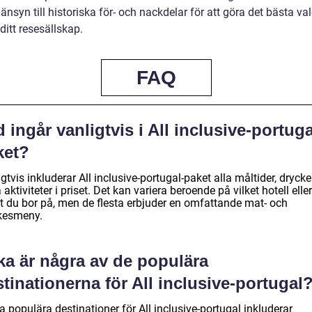
änsyn till historiska för- och nackdelar för att göra det bästa val
ditt resesällskap.
FAQ
 ingår vanligtvis i All inclusive-portuga
ket?
gtvis inkluderar All inclusive-portugal-paket alla måltider, dryck
 aktiviteter i priset. Det kan variera beroende på vilket hotell eller
rt du bor på, men de flesta erbjuder en omfattande mat- och
kesmeny.
ka är några av de populära
tinationerna för All inclusive-portugal
 populära destinationer för All inclusive-portugal inkluderar