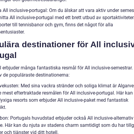
a All inclusive-portugal: Om du älskar att vara aktiv under semes
itta All inclusive-portugal med ett brett utbud av sportaktiviteter
orter till tennisbanor och gym, finns det något för alla
entusiaster.
lära destinationer för All inclusi
ugal
l erbjuder många fantastiska resmål för All inclusive-semestrar.
v de populäraste destinationerna:
rvekusten: Med sina vackra stränder och soliga klimat är Algarv
e mest eftertraktade resmålen för All inclusive-portugal. Här kan 
yxiga resorts som erbjuder All inclusive-paket med fantastisk
kt.
bon: Portugals huvudstad erbjuder också All inclusive-alternativ
e. Här kan du njuta av stadens charm samtidigt som du har tillgå
er och tjänster vid ditt hotell.