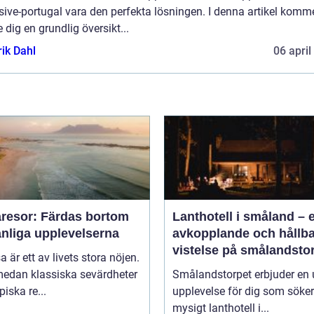
sive-portugal vara den perfekta lösningen. I denna artikel komme
e dig en grundlig översikt...
rik Dahl
06 april
resor: Färdas bortom
Lanthotell i småland – 
anliga upplevelserna
avkopplande och hållba
vistelse på smålandsto
sa är ett av livets stora nöjen.
edan klassiska sevärdheter
Smålandstorpet erbjuder en 
piska re...
upplevelse för dig som söker
mysigt lanthotell i...