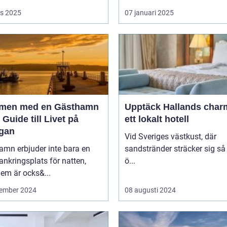
s 2025
07 januari 2025
men med en Gästhamn
Upptäck Hallands char
 Guide till Livet på
ett lokalt hotell
gan
Vid Sveriges västkust, där
amn erbjuder inte bara en
sandstränder sträcker sig så
ankringsplats för natten,
ö...
em är ocks&...
ember 2024
08 augusti 2024