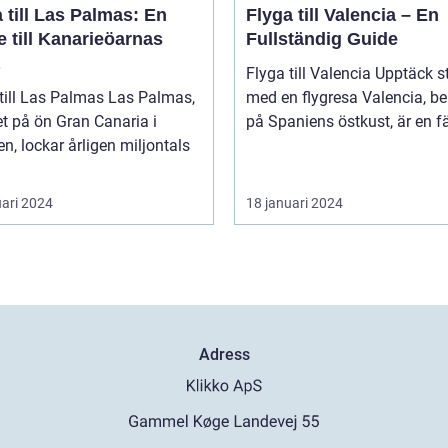
 till Las Palmas: En
Flyga till Valencia – En
 till Kanarieöarnas
Fullständig Guide
Flyga till Valencia Upptäck staden
l Las Palmas Las Palmas,
med en flygresa Valencia, beläget
t på ön Gran Canaria i
på Spaniens östkust, är en fä
n, lockar årligen miljontals
uari 2024
18 januari 2024
Adress