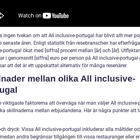
s ingen tvekan om att All inclusive-portugal har blivit allt mer po
 senaste åren. Enligt statistik från resebranschen har efterfråga
e-portugal ökat med [siffra] procent mellan [år] och [år]. Utflykta
r i genomsnitt [siffra] euro per person på All inclusive-portugal-
isar att det är ett uppskattat alternativ för många resenärer.
lnader mellan olika All inclusive-
ugal
 viktigaste faktorerna att överväga när man väljer All inclusive-
lika skillnaderna mellan erbjudandena. Här är några punkter att 
ch dryck: Vissa All inclusive-portugal inkluderar alla måltider o
medan andra begränsar tillgången till vissa restauranger eller e