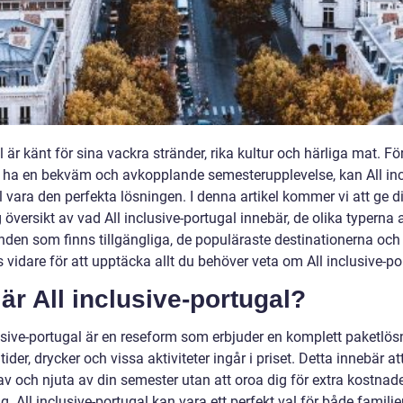
 är känt för sina vackra stränder, rika kultur och härliga mat. Fö
l ha en bekväm och avkopplande semesterupplevelse, kan All inc
 vara den perfekta lösningen. I denna artikel kommer vi att ge d
 översikt av vad All inclusive-portugal innebär, de olika typerna 
nden som finns tillgängliga, de populäraste destinationerna oc
 vidare för att upptäcka allt du behöver veta om All inclusive-po
är All inclusive-portugal?
lusive-portugal är en reseform som erbjuder en komplett paketlös
tider, drycker och vissa aktiviteter ingår i priset. Detta innebär a
v och njuta av din semester utan att oroa dig för extra kostnader
g. All inclusive-portugal kan vara ett perfekt val för både familje