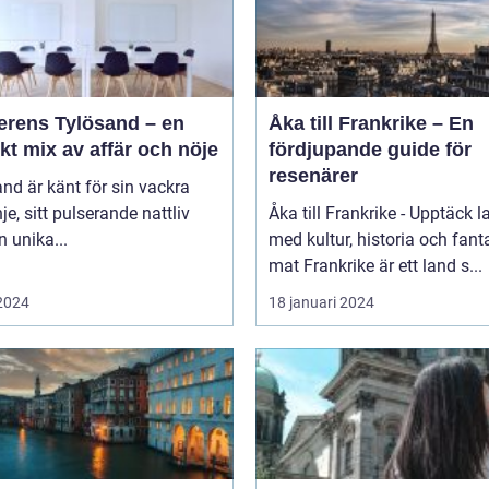
erens Tylösand – en
Åka till Frankrike – En
kt mix av affär och nöje
fördjupande guide för
resenärer
nd är känt för sin vackra
nje, sitt pulserande nattliv
Åka till Frankrike - Upptäck l
n unika...
med kultur, historia och fant
mat Frankrike är ett land s...
 2024
18 januari 2024