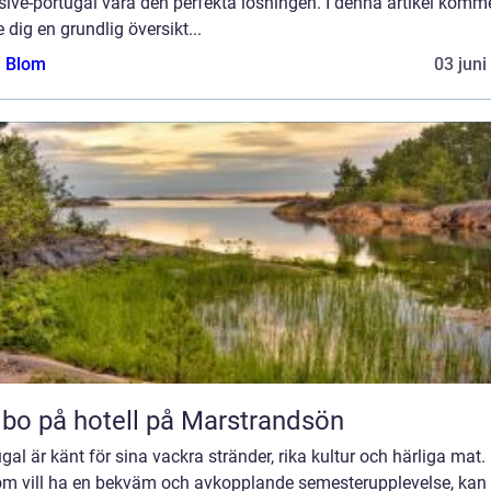
sive-portugal vara den perfekta lösningen. I denna artikel komme
e dig en grundlig översikt...
a Blom
03 juni
 bo på hotell på Marstrandsön
gal är känt för sina vackra stränder, rika kultur och härliga mat.
om vill ha en bekväm och avkopplande semesterupplevelse, kan 