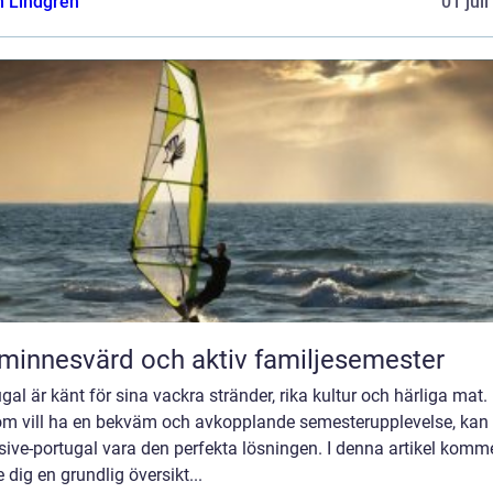
n Lindgren
01 jul
minnesvärd och aktiv familjesemester
gal är känt för sina vackra stränder, rika kultur och härliga mat.
om vill ha en bekväm och avkopplande semesterupplevelse, kan 
sive-portugal vara den perfekta lösningen. I denna artikel komme
e dig en grundlig översikt...