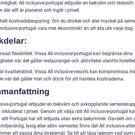
mlighet: All inclusive-portugal erbjuder en bekväm och stressfri
 där allt är planerat och ingår i priset.
tiell kostnadsbesparing: Om du dricker och äter mycket på sem
inclusive-portugal vara mer ekonomiskt än att äta ute varje dag.
kdelar:
sad flexibilitet: Vissa All inclusive-portugal kan begränsa dina
gheter när det gäller restauranger och aktiviteter utanför hotellet
ör kvalitetsbrist: Vissa All inclusive-resorts kan kompromissa m
en när det gäller mat och dryck för att hantera kostnaderna.
manfattning
lusive-portugal erbjuder en bekväm och avkopplande semesterup
 inkluderat i priset. Genom att välja rätt All inclusive-portugal k
 allt Portugal har att erbjuda utan extra bekymmer. Oavsett om d
miljevänlig, lyxig eller aktiv semester, finns det All inclusive-alte
mer att passa dina önskemål. Se till att läsa igenom vad som 