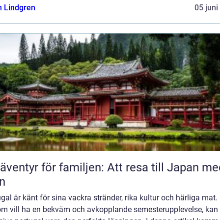
n Lindgren
05 juni
 äventyr för familjen: Att resa till Japan m
n
gal är känt för sina vackra stränder, rika kultur och härliga mat.
om vill ha en bekväm och avkopplande semesterupplevelse, kan 