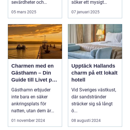
sevärdheter och
söker ett mysigt
typiska re...
lanthotell i...
05 mars 2025
07 januari 2025
Charmen med en
Upptäck Hallands
Gästhamn – Din
charm på ett lokalt
Guide till Livet på
hotell
Bryggan
Gästhamn erbjuder
Vid Sveriges västkust,
inte bara en säker
där sandstränder
ankringsplats för
sträcker sig så långt
natten, utan dem är
ö...
ocks&...
01 november 2024
08 augusti 2024