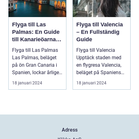
Flyga till Las
Flyga till Valencia
Palmas: En Guide
– En Fullständig
till Kanarieöarnas
Guide
Pärla
Flyga till Las Palmas
Flyga till Valencia
Las Palmas, beläget
Upptäck staden med
på ön Gran Canaria i
en flygresa Valencia,
Spanien, lockar årligen
beläget på Spaniens
miljontals b...
östkust, är en fä...
18 januari 2024
18 januari 2024
Adress