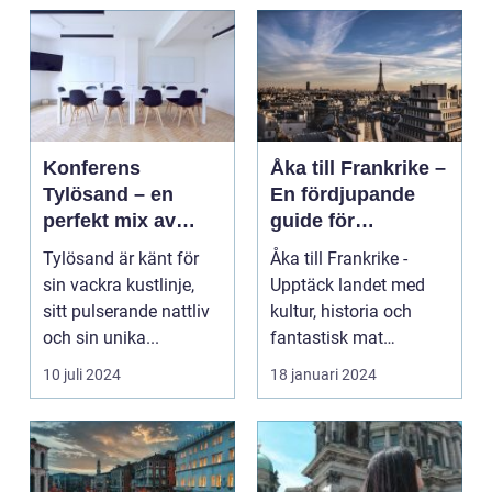
Konferens
Åka till Frankrike –
Tylösand – en
En fördjupande
perfekt mix av
guide för
affär och nöje
resenärer
Tylösand är känt för
Åka till Frankrike -
sin vackra kustlinje,
Upptäck landet med
sitt pulserande nattliv
kultur, historia och
och sin unika...
fantastisk mat
Frankrike är ett land
10 juli 2024
18 januari 2024
s...