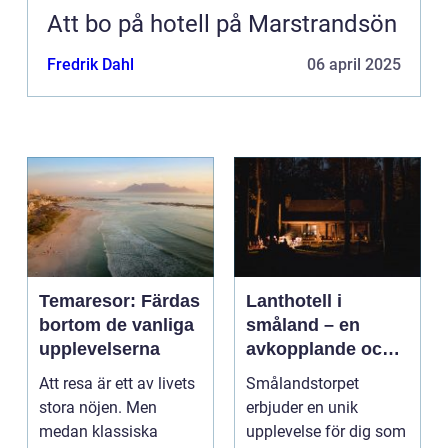
Att bo på hotell på Marstrandsön
Fredrik Dahl
06 april 2025
Temaresor: Färdas
Lanthotell i
bortom de vanliga
småland – en
upplevelserna
avkopplande och
hållbar vistelse på
Att resa är ett av livets
Smålandstorpet
smålandstorpet
stora nöjen. Men
erbjuder en unik
medan klassiska
upplevelse för dig som