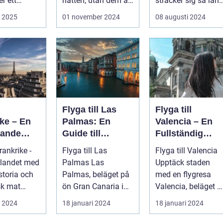
r ett
natten, utan dem är
sträcker sig så lång
nthotell i...
ocks&...
ö...
i 2025
01 november 2024
08 augusti 2024
Flyga till Las
Flyga till
ke – En
Palmas: En
Valencia – En
pande
Guide till
Fullständig
ör
Kanarieöarnas
Guide
Frankrike -
Flyga till Las
Flyga till Valencia
rer
Pärla
 landet med
Palmas Las
Upptäck staden
istoria och
Palmas, beläget på
med en flygresa
sk mat
ön Gran Canaria i
Valencia, beläget p
 är ett land
Spanien, lockar
Spaniens östkust, ä
i 2024
18 januari 2024
18 januari 2024
årligen miljontals
en fä...
b...