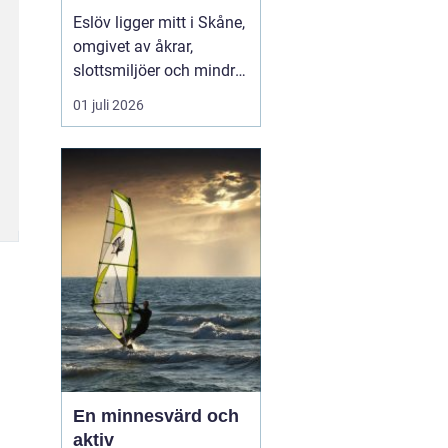
hjärtat av skåne
Eslöv ligger mitt i Skåne,
omgivet av åkrar,
slottsmiljöer och mindre
orter. Läget gör staden
01 juli 2026
till en smart bas för både
arbete och fritid. Med
tåg når du snabbt Lund,
Malmö, Helsingborg och
Köpenhamn, och med bil
tar du dig lika smidigt
vidare ut på...
En minnesvärd och
aktiv