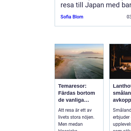
resa till Japan med ba
Sofia Blom
03
Temaresor:
Lanthot
Färdas bortom
smålan
de vanliga
avkopp
upplevelserna
och hål
Att resa är ett av
Småland
vistels
livets stora nöjen.
erbjuder
smålan
Men medan
upplevel