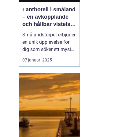
Lanthotell i småland
– en avkopplande
och hållbar vistelse
på smålandstorpet
Smålandstorpet erbjuder
en unik upplevelse för
dig som söker ett mysigt
lanthotell
i djupaste
07 januari 2025
Smålands skogar. Med
endast åtta bäddar är
det perfekt för en avko...