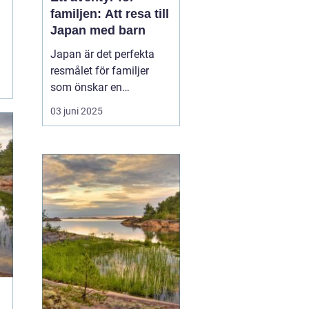
familjen: Att resa till
Japan med barn
Japan är det perfekta
resmålet för familjer
som önskar en
kombination av
03 juni 2025
spännande kultur,
fascinerande historia
och moderna
underhållningsmöjlighet
er. Med sitt rykte som en
säker och ren
destination erbjuder...