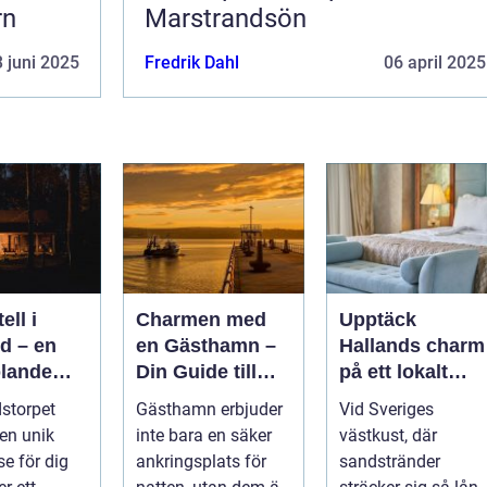
rn
Marstrandsön
 juni 2025
Fredrik Dahl
06 april 2025
ell i
Charmen med
Upptäck
d – en
en Gästhamn –
Hallands charm
lande
Din Guide till
på ett lokalt
lbar
Livet på
hotell
storpet
Gästhamn erbjuder
Vid Sveriges
e på
Bryggan
 en unik
inte bara en säker
västkust, där
dstorpet
se för dig
ankringsplats för
sandstränder