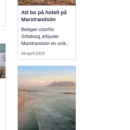
Att bo på hotell på
Marstrandsön
Belägen utanför
Göteborg, erbjuder
Marstrandsön en unik
kombination av historia
06 april 2025
och naturskönhet, vilket
gör ön till ett populärt
resmål för turister från
hela världen. Med dess
charmiga a...