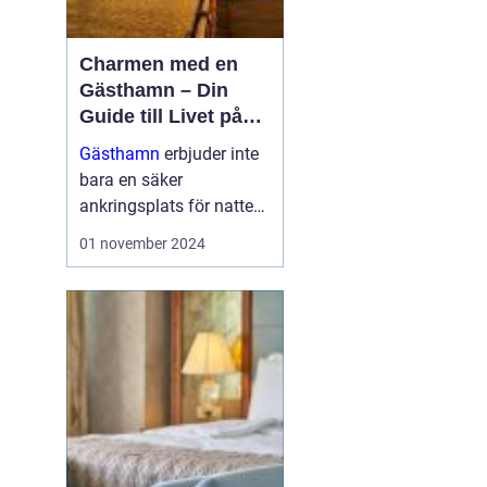
Charmen med en
Gästhamn – Din
Guide till Livet på
Bryggan
Gästhamn
erbjuder inte
bara en säker
ankringsplats för natten,
utan dem är också en
01 november 2024
dörröppnare till nya
äventyr, vackra ...