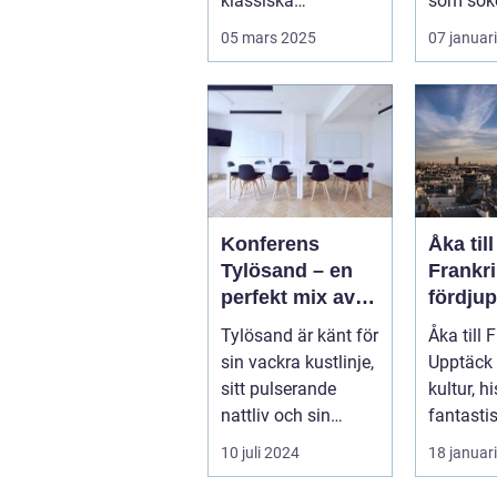
klassiska
som söke
sevärdheter och
mysigt la
05 mars 2025
07 januar
typiska re...
Konferens
Åka till
Tylösand – en
Frankri
perfekt mix av
fördju
affär och nöje
guide f
Tylösand är känt för
Åka till 
resenä
sin vackra kustlinje,
Upptäck
sitt pulserande
kultur, h
nattliv och sin
fantasti
unika...
Frankrike
10 juli 2024
18 januar
s...