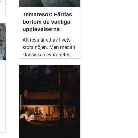
t
Temaresor: Färdas
bortom de vanliga
upplevelserna
Att resa är ett av livets
stora nöjen. Men medan
klassiska sevärdheter
och typiska resmål
lockar många, finns det
en växande skara av
resenärer som söker
något mer speciellt.
05
mars 2025
å
r