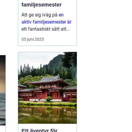
familjesemester
Att ge sig iväg på
en
aktiv familjesemester är
ett fantastiskt sätt att
tillbringa tid med nära
05 juni 2025
och kära medan man
upptäcker nya aktiviteter
och platser. Det...
Ett äventyr för