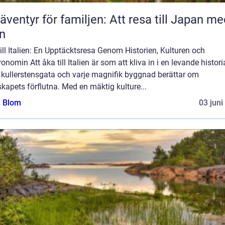
 äventyr för familjen: Att resa till Japan m
n
ill Italien: En Upptäcktsresa Genom Historien, Kulturen och
onomin Att åka till Italien är som att kliva in i en levande histori
 kullerstensgata och varje magnifik byggnad berättar om
kapets förflutna. Med en mäktig kulture...
a Blom
03 juni