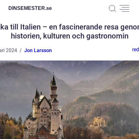
DINSEMESTER.
se
ka till Italien – en fascinerande resa gen
historien, kulturen och gastronomin
red
ari 2024
Jon Larsson