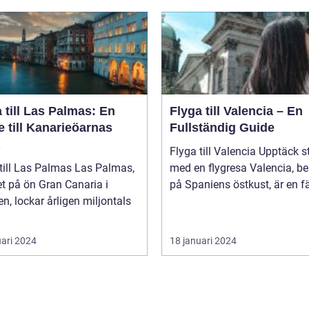
 till Las Palmas: En
Flyga till Valencia – En
 till Kanarieöarnas
Fullständig Guide
Flyga till Valencia Upptäck staden
l Las Palmas Las Palmas,
med en flygresa Valencia, beläget
t på ön Gran Canaria i
på Spaniens östkust, är en fä
n, lockar årligen miljontals
uari 2024
18 januari 2024