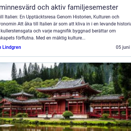
minnesvärd och aktiv familjesemester
ill Italien: En Upptäcktsresa Genom Historien, Kulturen och
onomin Att åka till Italien är som att kliva in i en levande histori
 kullerstensgata och varje magnifik byggnad berättar om
kapets förflutna. Med en mäktig kulture...
n Lindgren
05 juni