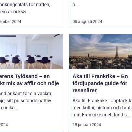
ankringsplats för natten,
ö...
em är ocks&...
ember 2024
08 augusti 2024
erens Tylösand – en
Åka till Frankrike – En
kt mix av affär och nöje
fördjupande guide för
resenärer
nd är känt för sin vackra
nje, sitt pulserande nattliv
Åka till Frankrike - Upptäck l
n unika...
med kultur, historia och fant
mat Frankrike är ett land s...
 2024
18 januari 2024