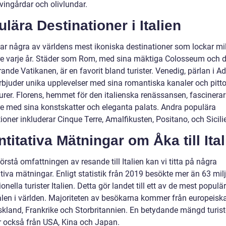
vingårdar och olivlundar.
lära Destinationer i Italien
 har några av världens mest ikoniska destinationer som lockar mi
e varje år. Städer som Rom, med sina mäktiga Colosseum och d
nde Vatikanen, är en favorit bland turister. Venedig, pärlan i Ad
erbjuder unika upplevelser med sina romantiska kanaler och pitt
urer. Florens, hemmet för den italienska renässansen, fascinerar
e med sina konstskatter och eleganta palats. Andra populära
ioner inkluderar Cinque Terre, Amalfikusten, Positano, och Sicili
titativa Mätningar om Åka till Ita
förstå omfattningen av resande till Italien kan vi titta på några
tiva mätningar. Enligt statistik från 2019 besökte mer än 63 mil
ionella turister Italien. Detta gör landet till ett av de mest populä
ålen i världen. Majoriteten av besökarna kommer från europeisk
kland, Frankrike och Storbritannien. En betydande mängd turist
också från USA, Kina och Japan.