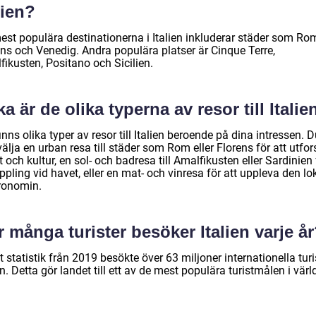
lien?
est populära destinationerna i Italien inkluderar städer som Ro
ens och Venedig. Andra populära platser är Cinque Terre,
ikusten, Positano och Sicilien.
ka är de olika typerna av resor till Italie
inns olika typer av resor till Italien beroende på dina intressen. 
älja en urban resa till städer som Rom eller Florens för att utfo
 och kultur, en sol- och badresa till Amalfikusten eller Sardinien 
pling vid havet, eller en mat- och vinresa för att uppleva den lo
ronomin.
 många turister besöker Italien varje å
t statistik från 2019 besökte över 63 miljoner internationella turi
en. Detta gör landet till ett av de mest populära turistmålen i värl