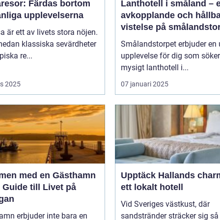
resor: Färdas bortom
Lanthotell i småland – 
anliga upplevelserna
avkopplande och hållba
vistelse på smålandsto
sa är ett av livets stora nöjen.
edan klassiska sevärdheter
Smålandstorpet erbjuder en 
piska re...
upplevelse för dig som söker
mysigt lanthotell i...
s 2025
07 januari 2025
men med en Gästhamn
Upptäck Hallands char
 Guide till Livet på
ett lokalt hotell
gan
Vid Sveriges västkust, där
amn erbjuder inte bara en
sandstränder sträcker sig så