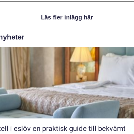
Läs fler inlägg här
 nyheter
löv en praktisk guide till bekvämt