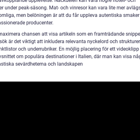
avkopplande upplevelse. Nackdelen kan vara högre hotell- och
er under peak-säsong. Mat- och vinresor kan vara lite mer avlä
omliga, men belöningen är att du får uppleva autentiska smaker
ssionerade producenter.
 maximera chansen att visa artikeln som en framträdande snippet
ök är det viktigt att inkludera relevanta nyckelord och strukture
tlistor och underrubriker. En möjlig placering för ett videoklipp
vsnittet om populära destinationer i Italien, där man kan visa nå
astiska sevärdheterna och landskapen