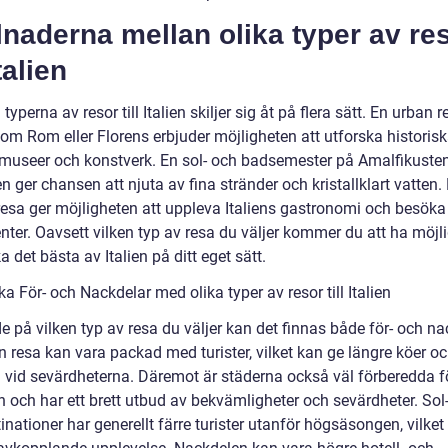
lnaderna mellan olika typer av re
Italien
 typerna av resor till Italien skiljer sig åt på flera sätt. En urban re
som Rom eller Florens erbjuder möjligheten att utforska historis
, museer och konstverk. En sol- och badsemester på Amalfikusten
n ger chansen att njuta av fina stränder och kristallklart vatten.
resa ger möjligheten att uppleva Italiens gastronomi och besöka
ter. Oavsett vilken typ av resa du väljer kommer du att ha möjli
 det bästa av Italien på ditt eget sätt.
ka För- och Nackdelar med olika typer av resor till Italien
 på vilken typ av resa du väljer kan det finnas både för- och na
n resa kan vara packad med turister, vilket kan ge längre köer o
l vid sevärdheterna. Däremot är städerna också väl förberedda f
n och har ett brett utbud av bekvämligheter och sevärdheter. Sol
nationer har generellt färre turister utanför högsäsongen, vilket